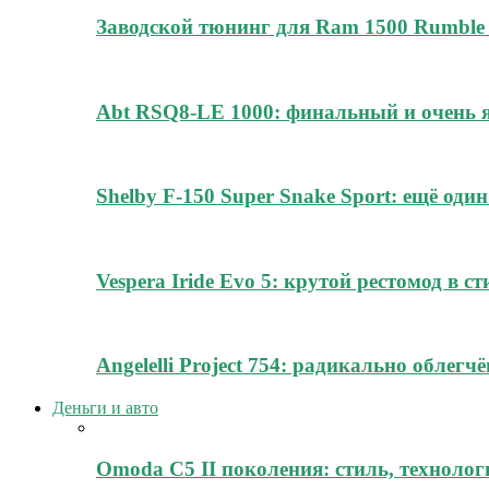
Заводской тюнинг для Ram 1500 Rumble 
Abt RSQ8-LE 1000: финальный и очень
Shelby F-150 Super Snake Sport: ещё о
Vespera Iride Evo 5: крутой рестомод в с
Angelelli Project 754: радикально облег
Деньги и авто
Omoda C5 II поколения: стиль, технолог