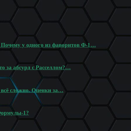
? Почему у одного из фаворитов Ф-1…
то за абсурд с Расселлом?…
 всё сложно. Оценки за…
Формулы-1?