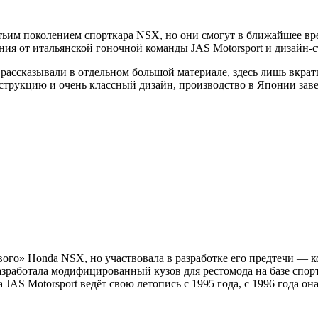
тьим поколением спорткара NSX, но они смогут в ближайшее вр
ия от итальянской гоночной команды JAS Motorsport и дизайн-сту
ассказывали в отдельном большой материале, здесь лишь вкрат
нструкцию и очень классный дизайн, производство в Японии зав
вого» Honda NSX, но участвовала в разработке его предтечи — ко
работала модифицированный кузов для рестомода на базе спортк
 JAS Motorsport ведёт свою летопись с 1995 года, с 1996 года 