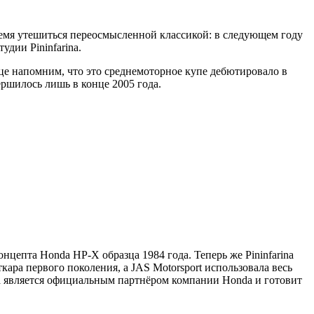
емя утешиться переосмысленной классикой: в следующем году
дии Pininfarina.
це напомним, что это среднемоторное купе дебютировало в
ершилось лишь в конце 2005 года.
нцепта Honda HP-X образца 1984 года. Теперь же Pininfarina
ара первого поколения, а JAS Motorsport использовала весь
она является официальным партнёром компании Honda и готовит