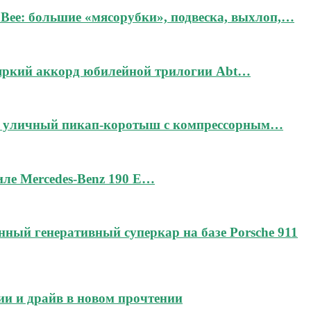
Bee: большие «мясорубки», подвеска, выхлоп,…
 яркий аккорд юбилейной трилогии Abt…
дин уличный пикап-коротыш с компрессорным…
тиле Mercedes-Benz 190 E…
чённый генеративный суперкар на базе Porsche 911
ии и драйв в новом прочтении