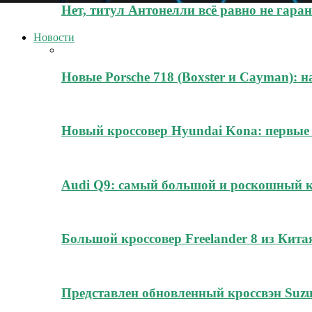
Нет, титул Антонелли всё равно не гара
Новости
Новые Porsche 718 (Boxster и Cayman): н
Новый кроссовер Hyundai Kona: первые
Audi Q9: самый большой и роскошный к
Большой кроссовер Freelander 8 из Кита
Представлен обновленный кроссвэн Suz