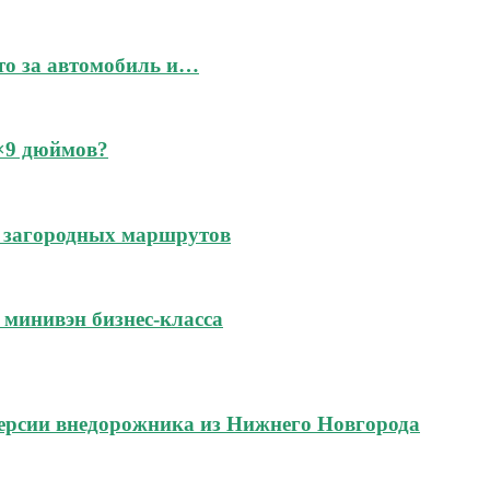
это за автомобиль и…
6×9 дюймов?
 и загородных маршрутов
м минивэн бизнес-класса
ерсии внедорожника из Нижнего Новгорода