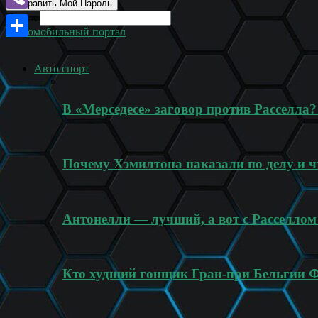
Поиск
Viber
Автомобильный портал
Отправить
Авто спорт
В «Мерседесе» заговор против Расселла
Почему Хэмилтона наказали по делу и ч
Антонелли — лучший, а вот с Расселлом
Кто худший гонщик Гран-при Бельгии 