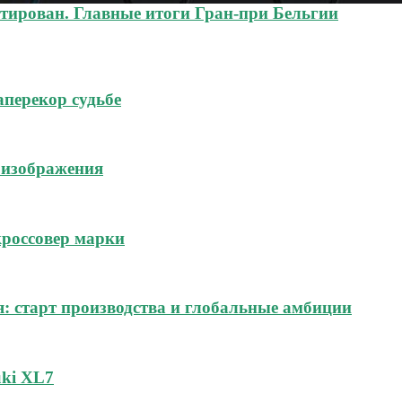
нтирован. Главные итоги Гран-при Бельгии
аперекор судьбе
 изображения
россовер марки
я: старт производства и глобальные амбиции
uki XL7