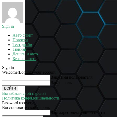
Sign in
Авто спорт
Новости
Тест-драйв
Тюнинг
Деньги и авто
Безопасность
Sign in
Welcome!
Log into your account
Ваше имя пользователя
Ваш пароль
Вы забыли свой пароль?
Политика конфиденциальности
Password recovery
Восстановите свой пароль
Ваш адрес электронной почты