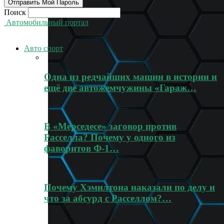
Поиск
Автомобильный портал
Авто спорт
Одна из редчайших машин в истории и
ещё две автожемчужины «Гараж…
В «Мерседесе» заговор против
Расселла? Почему у одного из
фаворитов Ф-1…
Почему Хэмилтона наказали по делу и
что за абсурд с Расселлом?…