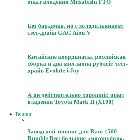
опыт владения Mitsubishi FTO
Без бардачка, но с холодильником:
тест-драйв GAC Aion V
Китайские координаты, российская
сборка и два миллиона рублей: тест-
драйв Evolute i-Joy
А он действительно хороший: опыт
владения Toyota Mark II (Х100)
Тюнинг
Заводской тюнинг для Ram 1500
Rumble Bee: большие «мясорубки»,