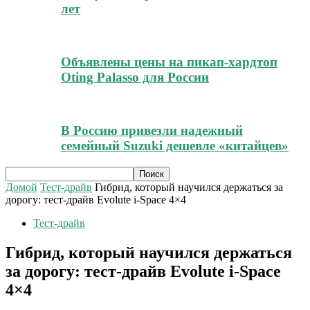
лет
Объявлены цены на пикап-хардтоп
Oting Palasso для России
В Россию привезли надежный
семейный Suzuki дешевле «китайцев»
Домой
Тест-драйв
Гибрид, который научился держаться за
дорогу: тест-драйв Evolute i-Space 4×4
Тест-драйв
Гибрид, который научился держаться
за дорогу: тест-драйв Evolute i-Space
4×4