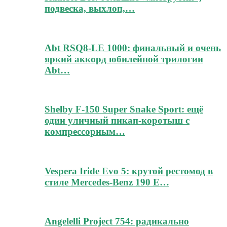
подвеска, выхлоп,…
Abt RSQ8-LE 1000: финальный и очень
яркий аккорд юбилейной трилогии
Abt…
Shelby F-150 Super Snake Sport: ещё
один уличный пикап-коротыш с
компрессорным…
Vespera Iride Evo 5: крутой рестомод в
стиле Mercedes-Benz 190 E…
Angelelli Project 754: радикально