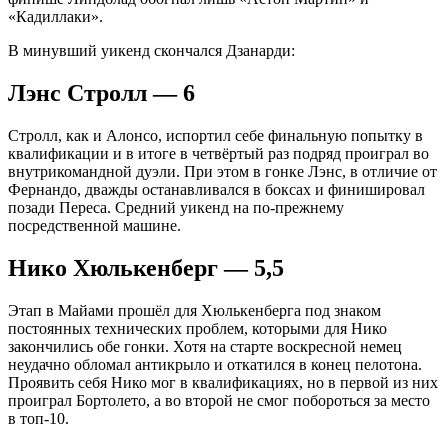
«Кадиллаки».
В минувший уикенд скончался Дзанарди:
Лэнс Стролл — 6
Стролл, как и Алонсо, испортил себе финальную попытку в
квалификации и в итоге в четвёртый раз подряд проиграл во
внутрикомандной дуэли. При этом в гонке Лэнс, в отличие от
Фернандо, дважды останавливался в боксах и финишировал
позади Переса. Средний уикенд на по-прежнему
посредственной машине.
Нико Хюлькенберг — 5,5
Этап в Майами прошёл для Хюлькенберга под знаком
постоянных технических проблем, которыми для Нико
закончились обе гонки. Хотя на старте воскресной немец
неудачно обломал антикрыло и откатился в конец пелотона.
Проявить себя Нико мог в квалификациях, но в первой из них
проиграл Бортолето, а во второй не смог побороться за место
в топ-10.