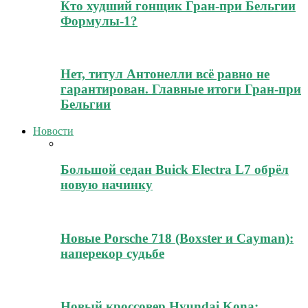
Кто худший гонщик Гран-при Бельгии
Формулы-1?
Нет, титул Антонелли всё равно не
гарантирован. Главные итоги Гран-при
Бельгии
Новости
Большой седан Buick Electra L7 обрёл
новую начинку
Новые Porsche 718 (Boxster и Cayman):
наперекор судьбе
Новый кроссовер Hyundai Kona: