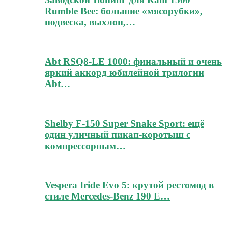
Rumble Bee: большие «мясорубки»,
подвеска, выхлоп,…
Abt RSQ8-LE 1000: финальный и очень
яркий аккорд юбилейной трилогии
Abt…
Shelby F-150 Super Snake Sport: ещё
один уличный пикап-коротыш с
компрессорным…
Vespera Iride Evo 5: крутой рестомод в
стиле Mercedes-Benz 190 E…