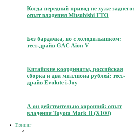
Когда передний привод не хуже заднего:
опыт владения Mitsubishi FTO
Без бардачка, но с холодильником:
тест-драйв GAC Aion V
Китайские координаты, российская
сборка и два миллиона рублей: тест-
драйв Evolute i-Joy
А он действительно хороший: опыт
владения Toyota Mark II (Х100)
Тюнинг