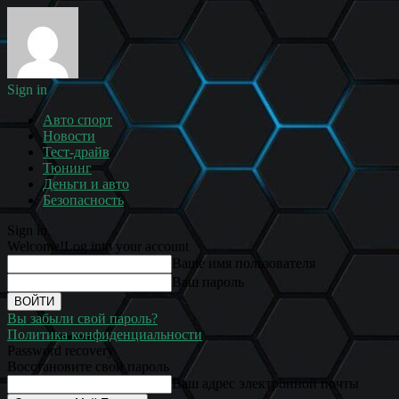
Sign in
Авто спорт
Новости
Тест-драйв
Тюнинг
Деньги и авто
Безопасность
Sign in
Welcome!
Log into your account
Ваше имя пользователя
Ваш пароль
Вы забыли свой пароль?
Политика конфиденциальности
Password recovery
Восстановите свой пароль
Ваш адрес электронной почты