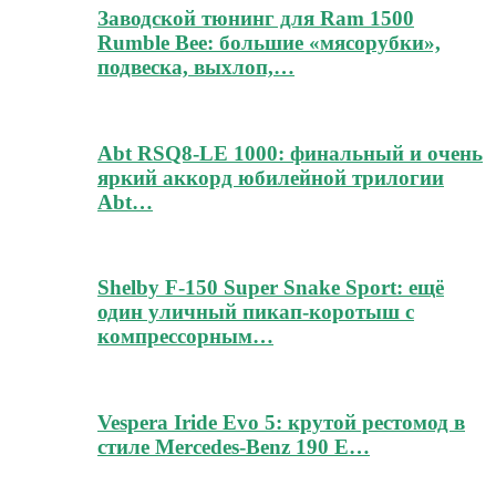
Заводской тюнинг для Ram 1500
Rumble Bee: большие «мясорубки»,
подвеска, выхлоп,…
Abt RSQ8-LE 1000: финальный и очень
яркий аккорд юбилейной трилогии
Abt…
Shelby F-150 Super Snake Sport: ещё
один уличный пикап-коротыш с
компрессорным…
Vespera Iride Evo 5: крутой рестомод в
стиле Mercedes-Benz 190 E…