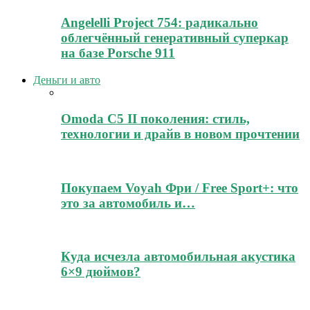
Angelelli Project 754: радикально
облегчённый генеративный суперкар
на базе Porsche 911
Деньги и авто
Omoda C5 II поколения: стиль,
технологии и драйв в новом прочтении
Покупаем Voyah Фри / Free Sport+: что
это за автомобиль и…
Куда исчезла автомобильная акустика
6×9 дюймов?