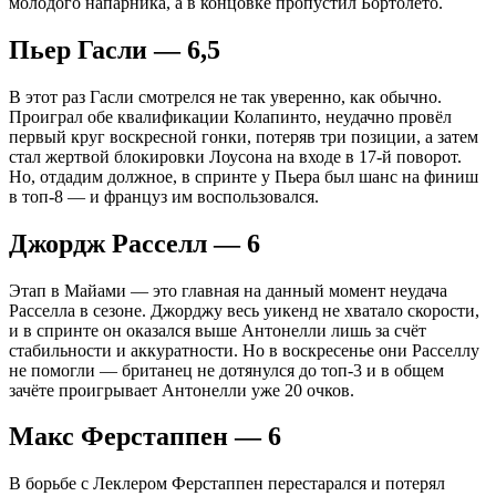
молодого напарника, а в концовке пропустил Бортолето.
Пьер Гасли — 6,5
В этот раз Гасли смотрелся не так уверенно, как обычно.
Проиграл обе квалификации Колапинто, неудачно провёл
первый круг воскресной гонки, потеряв три позиции, а затем
стал жертвой блокировки Лоусона на входе в 17-й поворот.
Но, отдадим должное, в спринте у Пьера был шанс на финиш
в топ-8 — и француз им воспользовался.
Джордж Расселл — 6
Этап в Майами — это главная на данный момент неудача
Расселла в сезоне. Джорджу весь уикенд не хватало скорости,
и в спринте он оказался выше Антонелли лишь за счёт
стабильности и аккуратности. Но в воскресенье они Расселлу
не помогли — британец не дотянулся до топ-3 и в общем
зачёте проигрывает Антонелли уже 20 очков.
Макс Ферстаппен — 6
В борьбе с Леклером Ферстаппен перестарался и потерял