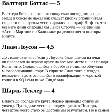
Валттери Боттас — 5
Валттери Боттас почти всю гонку ехал последним, а при
заезде в боксы не нажал как следует кнопку ограничителя
скорости и на пустом месте нарвался на штраф. Не факт, что
без него финн опередил бы Лэнса Стролла — на финише
«Астон Мартин» и «Кадиллак» разделяло почти полторы
минуты.
Лиам Лоусон — 4,5
До столкновения с Гасли у Лоусона были шансы на очки —
он прорвался на первом круге на восьмое место и шёл позади
Колапинто. Однако ошибка в борьбе за позицию обнулила
многообещающий старт. В спринте Лиам тоже выглядел
незаметно, а до этого ошибся в квалификации к короткой
гонке и в SQ1 был ниже Линдблада.
Шарль Леклер — 4
Вплоть до последнего круга Леклер проводил отличный
уикенд. Пусть даже место на подиуме ушло к Пиастри,
четвёртое место стало бы достойным результатом. Но в самый