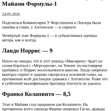
Майами Формулы-1
24.05.2026
Поделиться Комментарии У Ферстаппена и Леклера были
ошибки в гонке, у Антонелли — в спринте.
Четвёртый этап Формулы-1 — в субъективных оценках
автора, как и всегда.
Ландо Норрис — 9
Никто не ожидал, что в этот уикенд «Макларену» будет по
силам бороться с «Мерседесом», но Уокинг по-настоящему
прибавил, и Норрис воспользовался шансом. Ландо уверенно
выиграл спринт и здорово смотрелся в основной гонке, на
протяжении всей дистанции сражаясь с Антонелли. Разве что
в субботней квалификации британцу блеснуть не удалось.
Франко Колапинто — 8,5
Этап в Майами стал прорывом для Колапинто. На
протяжении всего уикенда Франко опережал Гасли, дважды