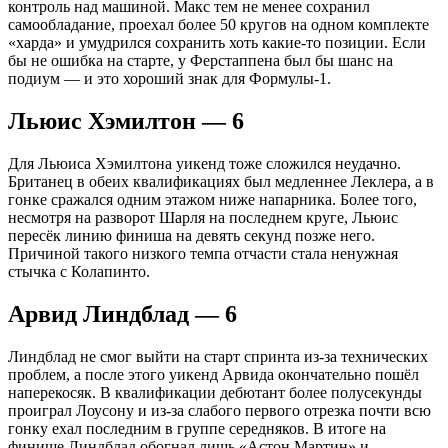
контроль над машиной. Макс тем не менее сохранил
самообладание, проехал более 50 кругов на одном комплекте
«харда» и умудрился сохранить хоть какие-то позиции. Если
бы не ошибка на старте, у Ферстаппена был бы шанс на
подиум — и это хороший знак для Формулы-1.
Льюис Хэмилтон — 6
Для Льюиса Хэмилтона уикенд тоже сложился неудачно.
Британец в обеих квалификациях был медленнее Леклера, а в
гонке сражался одним этажом ниже напарника. Более того,
несмотря на разворот Шарля на последнем круге, Льюис
пересёк линию финиша на девять секунд позже него.
Причиной такого низкого темпа отчасти стала ненужная
стычка с Колапинто.
Арвид Линдблад — 6
Линдблад не смог выйти на старт спринта из-за технических
проблем, а после этого уикенд Арвида окончательно пошёл
наперекосяк. В квалификации дебютант более полусекунды
проиграл Лоусону и из-за слабого первого отрезка почти всю
гонку ехал последним в группе середняков. В итоге на
финише Линдблад обогнал лишь «Астон Мартин» и