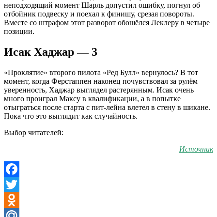
неподходящий момент Шарль допустил ошибку, погнул об
отбойник подвеску и поехал к финишу, срезая повороты.
Вместе со штрафом этот разворот обошёлся Леклеру в четыре
позиции.
Исак Хаджар — 3
«Проклятие» второго пилота «Ред Булл» вернулось? В тот
момент, когда Ферстаппен наконец почувствовал за рулём
уверенность, Хаджар выглядел растерянным. Исак очень
много проиграл Максу в квалификации, а в попытке
отыграться после старта с пит-лейна влетел в стену в шикане.
Пока что это выглядит как случайность.
Выбор читателей:
Источник
Facebook
Twitter
Odnoklassniki