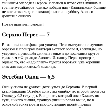
финишем опередил Переса. Испанец в итоге стал лучшим в
группе аутсайдеров, однако победы над «Кадиллаком» больше
не впечатляют, да и в квалификации в субботу Алонсо
допустил ошибку.
Новые правила помогли?
Серхио Перес — 7
В главной квалификации уикенда Чеко выступил не лучшим
образом и проиграл Валттери Боттасу более 0,3 секунды, но
уверенно превзошёл финна в гонке и до последних кругов
сражался с Фернандо Алонсо. Испанцу Перес проиграл,
однако то, что «Кадиллаку» удаётся бороться, уже хороший
знак для американской команды.
Эстебан Окон — 6,5
Окону снова не удалось дотянуться до Бермана. В первой
квалификации Эстебан допустил ошибку, во второй проиграл
Оливеру 0,2 секунды. В спринте, который для «Хааса», по
сути, ничего значил, француз финишировал выше, но в
основной гонке почти всю дистанцию провёл позади