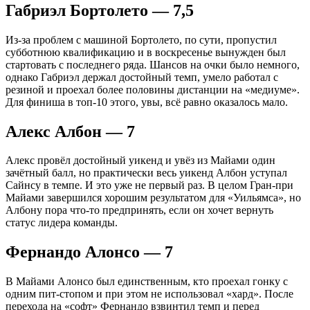
Габриэл Бортолето — 7,5
Из-за проблем с машиной Бортолето, по сути, пропустил
субботнюю квалификацию и в воскресенье вынужден был
стартовать с последнего ряда. Шансов на очки было немного,
однако Габриэл держал достойный темп, умело работал с
резиной и проехал более половины дистанции на «медиуме».
Для финиша в топ-10 этого, увы, всё равно оказалось мало.
Алекс Албон — 7
Алекс провёл достойный уикенд и увёз из Майами один
зачётный балл, но практически весь уикенд Албон уступал
Сайнсу в темпе. И это уже не первый раз. В целом Гран-при
Майами завершился хорошим результатом для «Уильямса», но
Албону пора что-то предпринять, если он хочет вернуть
статус лидера команды.
Фернандо Алонсо — 7
В Майами Алонсо был единственным, кто проехал гонку с
одним пит-стопом и при этом не использовал «хард». После
перехода на «софт» Фернандо взвинтил темп и перед