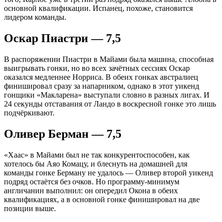
основной квалификации. Испанец, похоже, становится
лидером команды.
Оскар Пиастри — 7,5
В распоряжении Пиастри в Майами была машина, способная
выигрывать гонки, но во всех зачётных сессиях Оскар
оказался медленнее Норриса. В обеих гонках австралиец
финишировал сразу за напарником, однако в этот уикенд
гонщики «Макларена» выступали словно в разных лигах. И
24 секунды отставания от Ландо в воскресной гонке это лишь
подчёркивают.
Оливер Берман — 7,5
«Хаас» в Майами был не так конкурентоспособен, как
хотелось бы Аяо Комацу, и блеснуть на домашней для
команды гонке Берману не удалось — Оливер второй уикенд
подряд остаётся без очков. Но программу-минимум
англичанин выполнил: он опередил Окона в обеих
квалификациях, а в основной гонке финишировал на две
позиции выше.