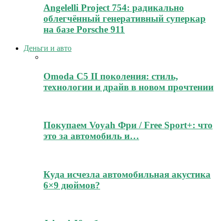
Angelelli Project 754: радикально
облегчённый генеративный суперкар
на базе Porsche 911
Деньги и авто
Omoda C5 II поколения: стиль,
технологии и драйв в новом прочтении
Покупаем Voyah Фри / Free Sport+: что
это за автомобиль и…
Куда исчезла автомобильная акустика
6×9 дюймов?