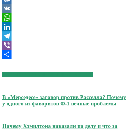
Mail.Ru
VK
WhatsApp
LinkedIn
Telegram
Viber
Отправить
СХОЖИЕ СТАТЬИ
БОЛЬШЕ ОТ АВТОРА
В «Мерседесе» заговор против Расселла? Почему
у одного из фаворитов Ф-1 вечные проблемы
Почему Хэмилтона наказали по делу и что за