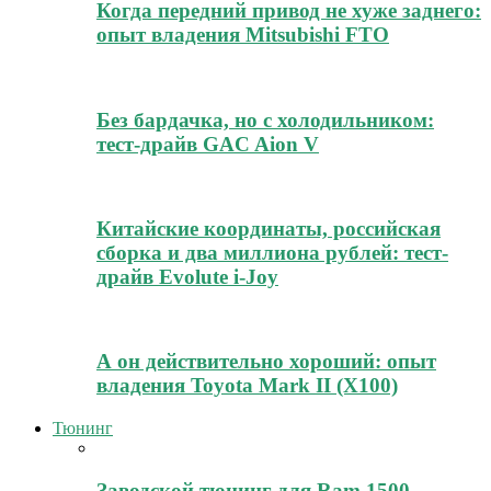
Когда передний привод не хуже заднего:
опыт владения Mitsubishi FTO
Без бардачка, но с холодильником:
тест-драйв GAC Aion V
Китайские координаты, российская
сборка и два миллиона рублей: тест-
драйв Evolute i-Joy
А он действительно хороший: опыт
владения Toyota Mark II (Х100)
Тюнинг
Заводской тюнинг для Ram 1500