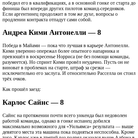
победил его в квалификациях, а в основной гонке от старта до
финиша был впереди других пилотов команд-середняков.
Если аргентинец продолжит в том же духе, вопросы о
продлении контракта отпадут сами собой.
Андреа Кими Антонелли — 8
Победа в Майами — пока что лучшая в карьере Антонелли.
Кими уверенно опережал более опытного напарника и
превзошёл в воскресенье Норриса (не без помощи команды,
разумеется). Но спринт Кими провёл неудачно. Пусть он не
виноват в проблемах на старте, штраф за срезки —
исключительно его заслуга. И относительно Расселла он стоил
трёх очков.
Как прошёл заезд:
Карлос Сайнс — 8
Сайнс на протяжении почти всего уикенда был недоволен
работой команды, однако в гонке испанец добился
максимально возможного для «Уильямса» результата — выше
девятого места эта машина пока подняться неспособна. Кроме
того, Карлос уже в третий раз подряд оказался выше Албона в