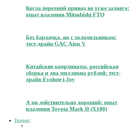
Когда передний привод не хуже заднего:
опыт владения Mitsubishi FTO
Без бардачка, но с холодильником:
тест-драйв GAC Aion V
Китайские координаты, российская
сборка и два миллиона рублей: тест-
драйв Evolute i-Joy
А он действительно хороший: опыт
владения Toyota Mark II (Х100)
Тюнинг