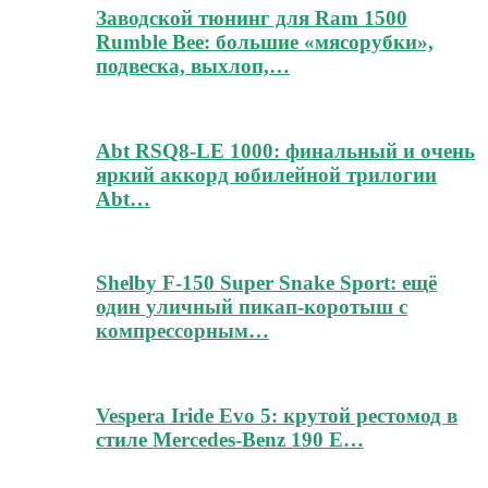
Заводской тюнинг для Ram 1500
Rumble Bee: большие «мясорубки»,
подвеска, выхлоп,…
Abt RSQ8-LE 1000: финальный и очень
яркий аккорд юбилейной трилогии
Abt…
Shelby F-150 Super Snake Sport: ещё
один уличный пикап-коротыш с
компрессорным…
Vespera Iride Evo 5: крутой рестомод в
стиле Mercedes-Benz 190 E…