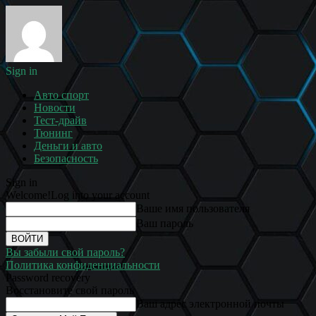
Sign in
Авто спорт
Новости
Тест-драйв
Тюнинг
Деньги и авто
Безопасность
Sign in
Welcome!
Log into your account
Ваше имя пользователя
Ваш пароль
Вы забыли свой пароль?
Политика конфиденциальности
Password recovery
Восстановите свой пароль
Ваш адрес электронной почты