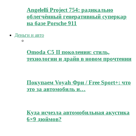
Angelelli Project 754: радикально
облегчённый генеративный суперкар
на базе Porsche 911
Деньги и авто
Omoda C5 II поколения: стиль,
технологии и драйв в новом прочтении
Покупаем Voyah Фри / Free Sport+: что
это за автомобиль и…
Куда исчезла автомобильная акустика
6×9 дюймов?