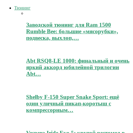
Тюнинг
Заводской тюнинг для Ram 1500
Rumble Bee: большие «мясорубки»,
подвеска, выхлоп,…
Abt RSQ8-LE 1000: финальный и очень
яркий аккорд юбилейной трилогии
Abt…
Shelby F-150 Super Snake Sport: ещё
один уличный пикап-коротыш с
компрессорным…
Vespera Iride Evo 5: крутой рестомод в