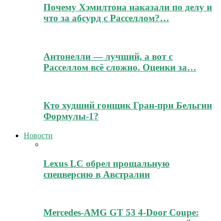
Почему Хэмилтона наказали по делу и
что за абсурд с Расселлом?…
Антонелли — лучший, а вот с
Расселлом всё сложно. Оценки за…
Кто худший гонщик Гран-при Бельгии
Формулы-1?
Новости
Lexus LC обрел прощальную
спецверсию в Австралии
Mercedes-AMG GT 53 4-Door Coupe: