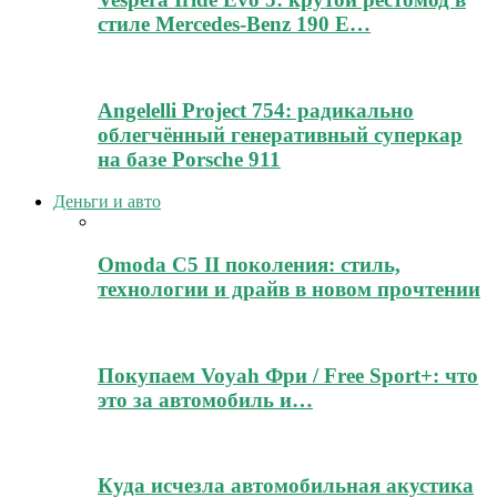
стиле Mercedes-Benz 190 E…
Angelelli Project 754: радикально
облегчённый генеративный суперкар
на базе Porsche 911
Деньги и авто
Omoda C5 II поколения: стиль,
технологии и драйв в новом прочтении
Покупаем Voyah Фри / Free Sport+: что
это за автомобиль и…
Куда исчезла автомобильная акустика