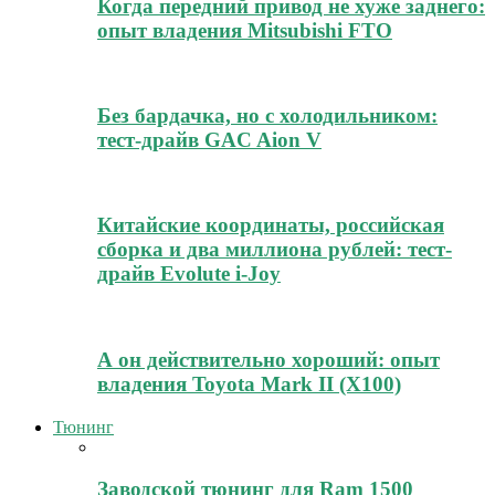
Когда передний привод не хуже заднего:
опыт владения Mitsubishi FTO
Без бардачка, но с холодильником:
тест-драйв GAC Aion V
Китайские координаты, российская
сборка и два миллиона рублей: тест-
драйв Evolute i-Joy
А он действительно хороший: опыт
владения Toyota Mark II (Х100)
Тюнинг
Заводской тюнинг для Ram 1500