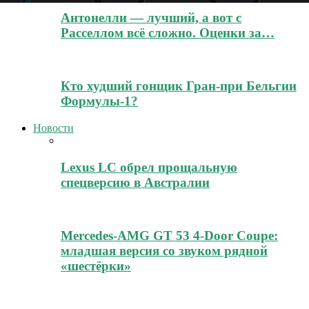
Антонелли — лучший, а вот с
Расселлом всё сложно. Оценки за…
Кто худший гонщик Гран-при Бельгии
Формулы-1?
Новости
Lexus LC обрел прощальную
спецверсию в Австралии
Mercedes-AMG GT 53 4-Door Coupe:
младшая версия со звуком рядной
«шестёрки»