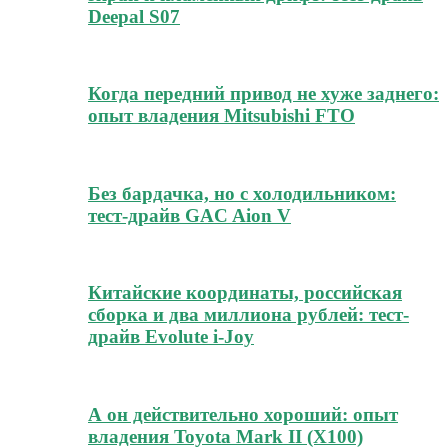
Deepal S07
Когда передний привод не хуже заднего:
опыт владения Mitsubishi FTO
Без бардачка, но с холодильником:
тест-драйв GAC Aion V
Китайские координаты, российская
сборка и два миллиона рублей: тест-
драйв Evolute i-Joy
А он действительно хороший: опыт
владения Toyota Mark II (Х100)