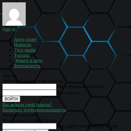
Sign in
Авто спорт
Новости
Тест-драйв
Тюнинг
Деньги и авто
Безопасность
Sign in
Welcome!
Log into your account
Ваше имя пользователя
Ваш пароль
Вы забыли свой пароль?
Политика конфиденциальности
Password recovery
Восстановите свой пароль
Ваш адрес электронной почты