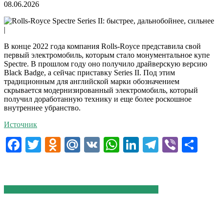
08.06.2026
|
В конце 2022 года компания Rolls-Royce представила свой
первый электромобиль, которым стало монументальное купе
Spectre. В прошлом году оно получило драйверскую версию
Black Badge, а сейчас приставку Series II. Под этим
традиционным для английской марки обозначением
скрывается модернизированный электромобиль, который
получил доработанную технику и еще более роскошное
внутреннее убранство.
Источник
Facebook
Twitter
Odnoklassniki
Mail.Ru
VK
WhatsApp
LinkedIn
Telegram
Viber
От
СХОЖИЕ СТАТЬИ
БОЛЬШЕ ОТ АВТОРА