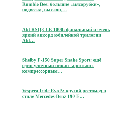
Rumble Bee: большие «мясорубки»,
подвеска, выхлоп,…
Abt RSQ8-LE 1000: финальный и очень
яркий аккорд юбилейной трилогии
Abt…
Shelby F-150 Super Snake Sport: ещё
один уличный пикап-коротыш с
компрессорным…
Vespera Iride Evo 5: крутой рестомод в
стиле Mercedes-Benz 190 E…