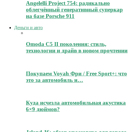
Angelelli Project 754: радикально
облегчённый генеративный суперкар
на базе Porsche 911
Деньги и авто
Omoda C5 II поколения: стиль,
технологии и драйв в новом прочтении
Покупаем Voyah Фри / Free Sport+: что
это за автомобиль и…
Куда исчезла автомобильная акустика
6×9 дюймов?