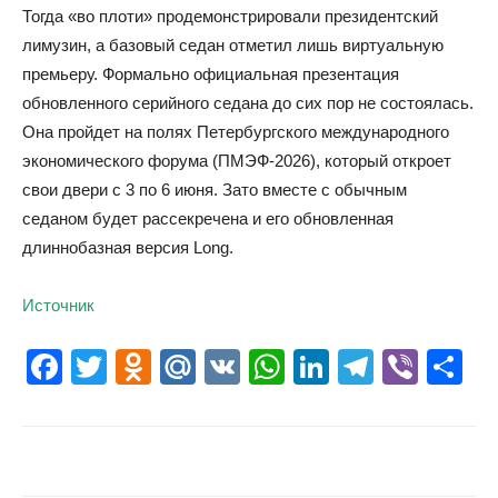
Тогда «во плоти» продемонстрировали президентский
лимузин, а базовый седан отметил лишь виртуальную
премьеру. Формально официальная презентация
обновленного серийного седана до сих пор не состоялась.
Она пройдет на полях Петербургского международного
экономического форума (ПМЭФ-2026), который откроет
свои двери с 3 по 6 июня. Зато вместе с обычным
седаном будет рассекречена и его обновленная
длиннобазная версия Long.
Источник
Facebook
Twitter
Odnoklassniki
Mail.Ru
VK
WhatsApp
LinkedIn
Telegr
Vibe
О