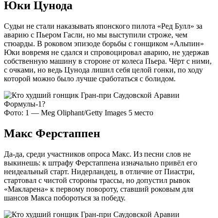
Юки Цунода
Судьи не стали наказывать японского пилота «Ред Булл» за
аварию с Пьером Гасли, но мы выступили строже, чем
стюарды. В роковом эпизоде борьбы с гонщиком «Альпин»
Юки вовремя не сдался и спровоцировал аварию, не удержав
собственную машину в стороне от колеса Пьера. Чёрт с ними,
с очками, но ведь Цунода лишил себя целой гонки, по ходу
которой можно было лучше сработаться с болидом.
Фото: 1 — Meg Oliphant/Getty Images 5 место
Макс Ферстаппен
Да-да, среди участников опроса Макс. Из песни слов не
выкинешь: к штрафу Ферстаппена изначально привёл его
неидеальный старт. Нидерландец, в отличие от Пиастри,
стартовал с чистой стороны трассы, но допустил рывок
«Макларена» к первому повороту, ставший роковым для
шансов Макса побороться за победу.