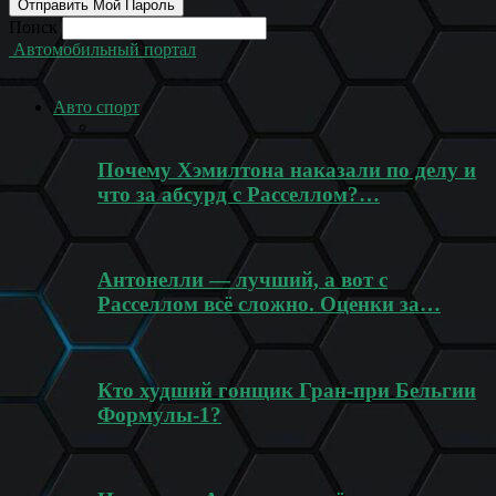
Поиск
Автомобильный портал
Авто спорт
Почему Хэмилтона наказали по делу и
что за абсурд с Расселлом?…
Антонелли — лучший, а вот с
Расселлом всё сложно. Оценки за…
Кто худший гонщик Гран-при Бельгии
Формулы-1?