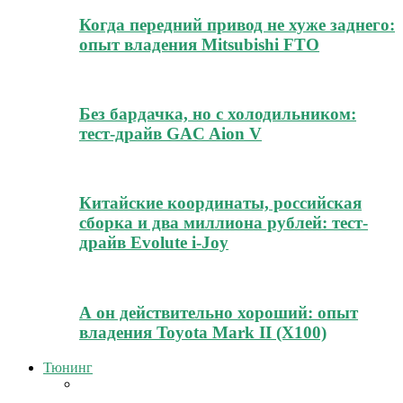
Когда передний привод не хуже заднего:
опыт владения Mitsubishi FTO
Без бардачка, но с холодильником:
тест-драйв GAC Aion V
Китайские координаты, российская
сборка и два миллиона рублей: тест-
драйв Evolute i-Joy
А он действительно хороший: опыт
владения Toyota Mark II (Х100)
Тюнинг