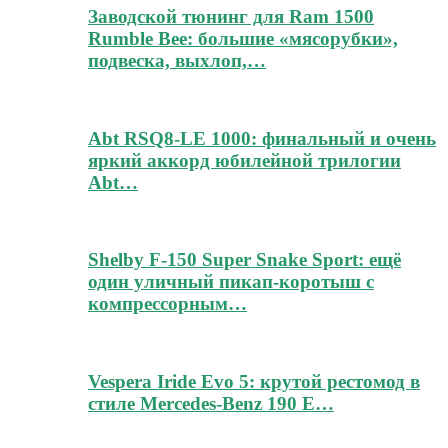
Заводской тюнинг для Ram 1500
Rumble Bee: большие «мясорубки»,
подвеска, выхлоп,…
Abt RSQ8-LE 1000: финальный и очень
яркий аккорд юбилейной трилогии
Abt…
Shelby F-150 Super Snake Sport: ещё
один уличный пикап-коротыш с
компрессорным…
Vespera Iride Evo 5: крутой рестомод в
стиле Mercedes-Benz 190 E…