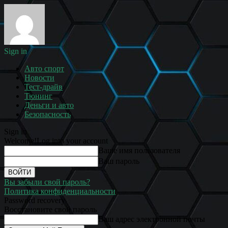
Sign in
Авто спорт
Новости
Тест-драйв
Тюнинг
Деньги и авто
Безопасность
Sign in
Welcome!
Log into your account
Ваше имя пользователя
Ваш пароль
Вы забыли свой пароль?
Политика конфиденциальности
Password recovery
Восстановите свой пароль
Ваш адрес электронной почты