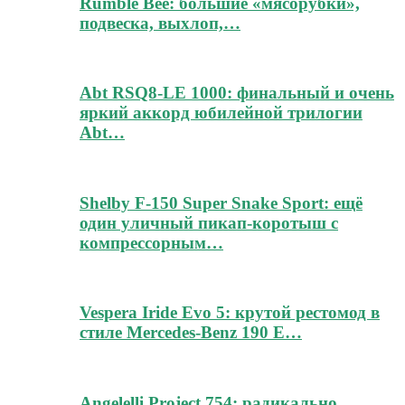
Rumble Bee: большие «мясорубки»,
подвеска, выхлоп,…
Abt RSQ8-LE 1000: финальный и очень
яркий аккорд юбилейной трилогии
Abt…
Shelby F-150 Super Snake Sport: ещё
один уличный пикап-коротыш с
компрессорным…
Vespera Iride Evo 5: крутой рестомод в
стиле Mercedes-Benz 190 E…
Angelelli Project 754: радикально