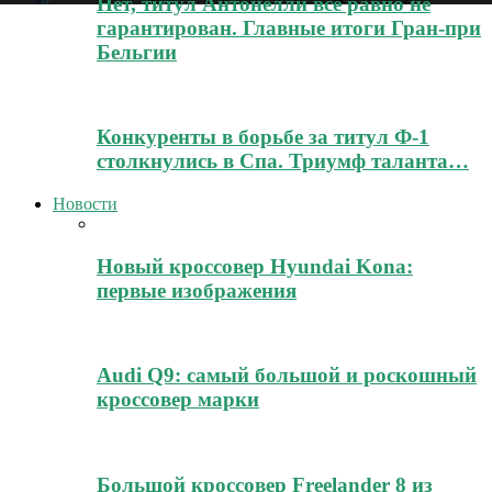
Нет, титул Антонелли всё равно не
гарантирован. Главные итоги Гран-при
Бельгии
Конкуренты в борьбе за титул Ф-1
столкнулись в Спа. Триумф таланта…
Новости
Новый кроссовер Hyundai Kona:
первые изображения
Audi Q9: самый большой и роскошный
кроссовер марки
Большой кроссовер Freelander 8 из