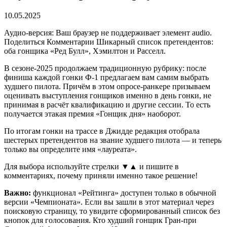
10.05.2025
Аудио-версия: Ваш браузер не поддерживает элемент audio.
Поделиться Комментарии Шикарный список претендентов:
оба гонщика «Ред Булл», Хэмилтон и Расселл.
В сезоне-2025 продолжаем традиционную рубрику: после
финиша каждой гонки Ф-1 предлагаем вам самим выбрать
худшего пилота. Причём в этом опросе-ранкере призываем
оценивать выступления гонщиков именно в день гонки, не
принимая в расчёт квалификацию и другие сессии. То есть
получается этакая премия «Гонщик дня» наоборот.
По итогам гонки на трассе в Джидде редакция отобрала
шестерых претендентов на звание худшего пилота — и теперь
только вы определите имя «лауреата».
Для выбора используйте стрелки ▼▲ и пишите в
комментариях, почему приняли именно такое решение!
Важно:
функционал «Рейтинга» доступен только в обычной
версии «Чемпионата». Если вы зашли в этот материал через
поисковую страницу, то увидите сформированный список без
кнопок для голосования. Кто худший гонщик Гран-при