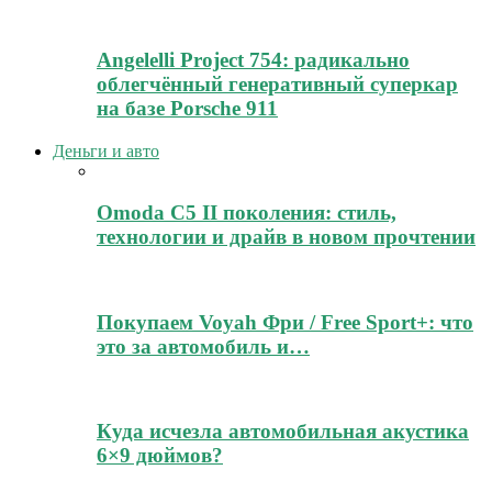
Angelelli Project 754: радикально
облегчённый генеративный суперкар
на базе Porsche 911
Деньги и авто
Omoda C5 II поколения: стиль,
технологии и драйв в новом прочтении
Покупаем Voyah Фри / Free Sport+: что
это за автомобиль и…
Куда исчезла автомобильная акустика
6×9 дюймов?