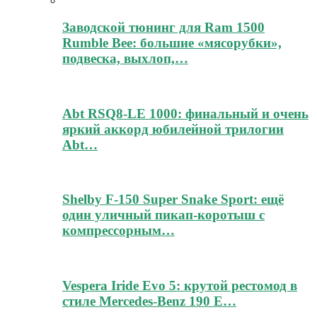
Заводской тюнинг для Ram 1500
Rumble Bee: большие «мясорубки»,
подвеска, выхлоп,…
Abt RSQ8-LE 1000: финальный и очень
яркий аккорд юбилейной трилогии
Abt…
Shelby F-150 Super Snake Sport: ещё
один уличный пикап-коротыш с
компрессорным…
Vespera Iride Evo 5: крутой рестомод в
стиле Mercedes-Benz 190 E…