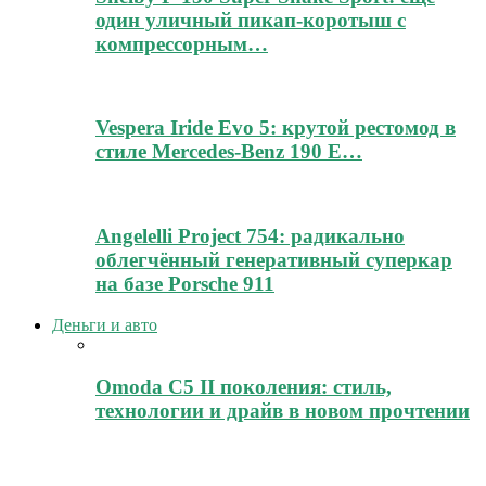
один уличный пикап-коротыш с
компрессорным…
Vespera Iride Evo 5: крутой рестомод в
стиле Mercedes-Benz 190 E…
Angelelli Project 754: радикально
облегчённый генеративный суперкар
на базе Porsche 911
Деньги и авто
Omoda C5 II поколения: стиль,
технологии и драйв в новом прочтении