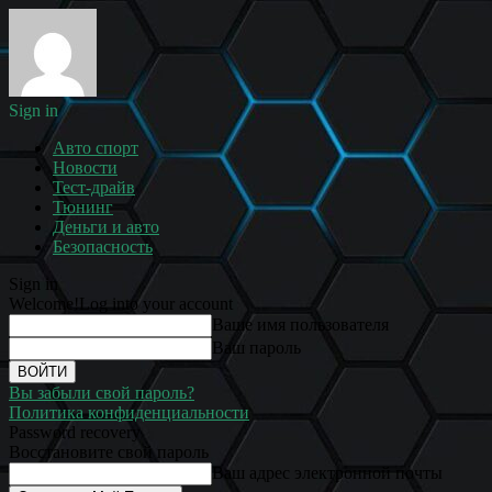
Sign in
Авто спорт
Новости
Тест-драйв
Тюнинг
Деньги и авто
Безопасность
Sign in
Welcome!
Log into your account
Ваше имя пользователя
Ваш пароль
Вы забыли свой пароль?
Политика конфиденциальности
Password recovery
Восстановите свой пароль
Ваш адрес электронной почты