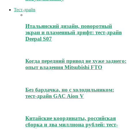
Тест-драйв
Итальянский дизайн, поворотный
экран и пламенный дрифт: тест-драйв
Deepal S07
Когда передний привод не хуже заднего:
опыт владения Mitsubishi FTO
Без бардачка, но с холодильником:
тест-драйв GAC Aion V
Китайские координаты, российская
сборка и два миллиона рублей: тест-