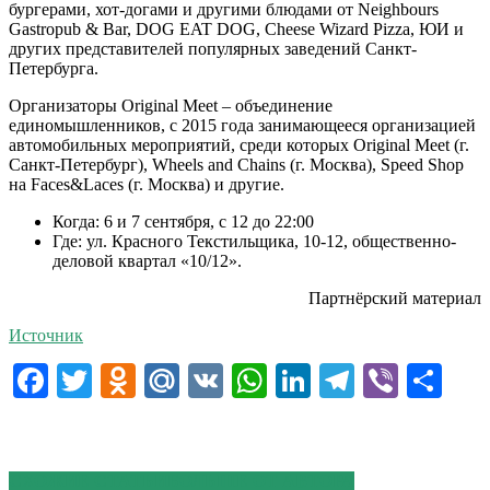
бургерами, хот-догами и другими блюдами от Neighbours
Gastropub & Bar, DOG EAT DOG, Cheese Wizard Pizza, ЮИ и
других представителей популярных заведений Санкт-
Петербурга.
Организаторы Original Meet – объединение
единомышленников, с 2015 года занимающееся организацией
автомобильных мероприятий, среди которых Original Meet (г.
Санкт-Петербург), Wheels and Chains (г. Москва), Speed Shop
на Faces&Laces (г. Москва) и другие.
Когда: 6 и 7 сентября, с 12 до 22:00
Где: ул. Красного Текстильщика, 10-12, общественно-
деловой квартал «10/12».
Партнёрский материал
Источник
Facebook
Twitter
Odnoklassniki
Mail.Ru
VK
WhatsApp
LinkedIn
Telegram
Viber
От
СХОЖИЕ СТАТЬИ
БОЛЬШЕ ОТ АВТОРА