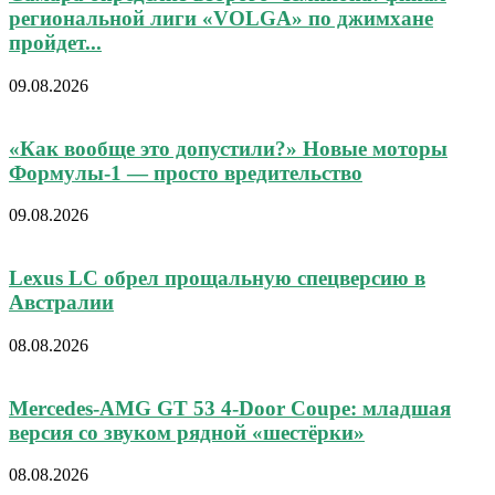
региональной лиги «VOLGA» по джимхане
пройдет...
09.08.2026
«Как вообще это допустили?» Новые моторы
Формулы-1 — просто вредительство
09.08.2026
Lexus LC обрел прощальную спецверсию в
Австралии
08.08.2026
Mercedes-AMG GT 53 4-Door Coupe: младшая
версия со звуком рядной «шестёрки»
08.08.2026