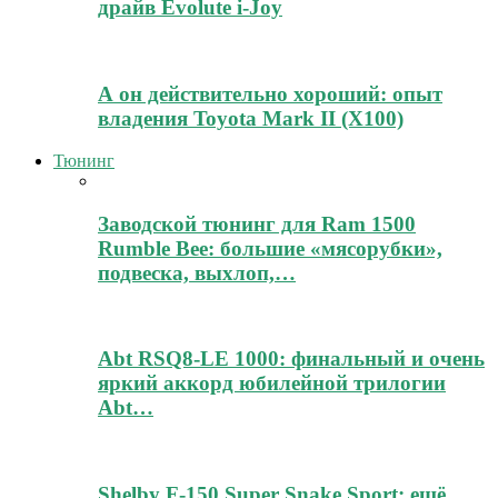
драйв Evolute i-Joy
А он действительно хороший: опыт
владения Toyota Mark II (Х100)
Тюнинг
Заводской тюнинг для Ram 1500
Rumble Bee: большие «мясорубки»,
подвеска, выхлоп,…
Abt RSQ8-LE 1000: финальный и очень
яркий аккорд юбилейной трилогии
Abt…
Shelby F-150 Super Snake Sport: ещё