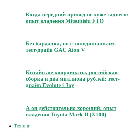
Когда передний привод не хуже заднего:
опыт владения Mitsubishi FTO
Без бардачка, но с холодильником:
тест-драйв GAC Aion V
Китайские координаты, российская
сборка и два миллиона рублей: тест-
драйв Evolute i-Joy
А он действительно хороший: опыт
владения Toyota Mark II (Х100)
Тюнинг