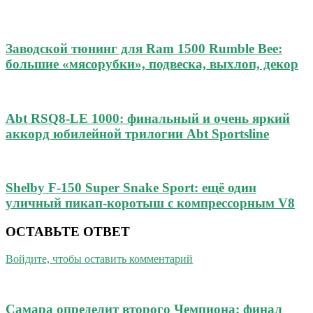
Заводской тюнинг для Ram 1500 Rumble Bee:
большие «мясорубки», подвеска, выхлоп, декор
Abt RSQ8-LE 1000: финальный и очень яркий
аккорд юбилейной трилогии Abt Sportsline
Shelby F-150 Super Snake Sport: ещё один
уличный пикап-коротыш с компрессорным V8
ОСТАВЬТЕ ОТВЕТ
Войдите, чтобы оставить комментарий
Самара определит второго Чемпиона: финал