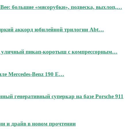
Bee: большие «мясорубки», подвеска, выхлоп,…
 яркий аккорд юбилейной трилогии Abt…
дин уличный пикап-коротыш с компрессорным…
тиле Mercedes-Benz 190 E…
чённый генеративный суперкар на базе Porsche 911
ии и драйв в новом прочтении