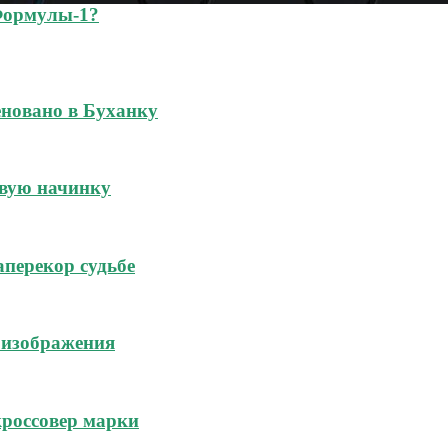
Формулы-1?
новано в Буханку
овую начинку
аперекор судьбе
 изображения
россовер марки