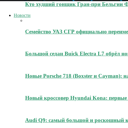
Кто худший гонщик Гран-при Бельгии 
Новости
Семейство УАЗ СГР официально переиме
Большой седан Buick Electra L7 обрёл н
Новые Porsche 718 (Boxster и Cayman): н
Новый кроссовер Hyundai Kona: первые
Audi Q9: самый большой и роскошный к