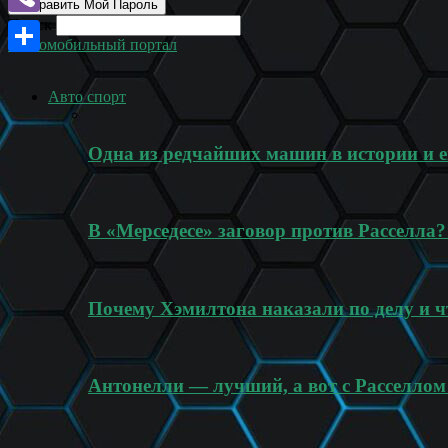
Поиск
Viber
Автомобильный портал
Отправить
Авто спорт
Одна из редчайших машин в истории и
В «Мерседесе» заговор против Расселла
Почему Хэмилтона наказали по делу и ч
Антонелли — лучший, а вот с Расселлом