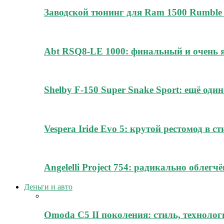
Заводской тюнинг для Ram 1500 Rumble 
Abt RSQ8-LE 1000: финальный и очень
Shelby F-150 Super Snake Sport: ещё о
Vespera Iride Evo 5: крутой рестомод в с
Angelelli Project 754: радикально облег
Деньги и авто
Omoda C5 II поколения: стиль, технолог