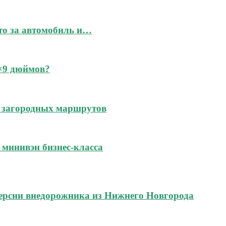
это за автомобиль и…
6×9 дюймов?
 и загородных маршрутов
м минивэн бизнес-класса
ерсии внедорожника из Нижнего Новгорода