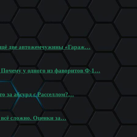
 ещё две автожемчужины «Гараж…
? Почему у одного из фаворитов Ф-1…
то за абсурд с Расселлом?…
 всё сложно. Оценки за…