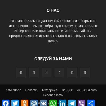
О НАС
Все материалы на данном сайте взяты из открытых
источников — имеют обратную ссылку на материал в
интернете или присланы посетителями сайта и
предоставляются исключительно в ознакомительных
целях.
СЛЕДУЙ ЗА НАМИ
Авто спорт
Новости
Тест-драйв
Тюнинг
Деньги и авто
Безопасность
Facebook
Twitter
Odnoklassniki
Mail.Ru
VK
WhatsApp
LinkedIn
Telegram
Viber
Отправ
© 2025 Все права защищены.