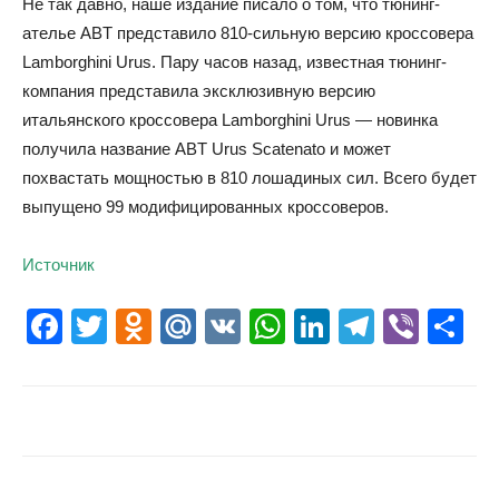
Не так давно, наше издание писало о том, что тюнинг-
ателье ABT представило 810-сильную версию кроссовера
Lamborghini Urus. Пару часов назад, известная тюнинг-
компания представила эксклюзивную версию
итальянского кроссовера Lamborghini Urus — новинка
получила название ABT Urus Scatenato и может
похвастать мощностью в 810 лошадиных сил. Всего будет
выпущено 99 модифицированных кроссоверов.
Источник
Facebook
Twitter
Odnoklassniki
Mail.Ru
VK
WhatsApp
LinkedIn
Telegr
Vibe
О