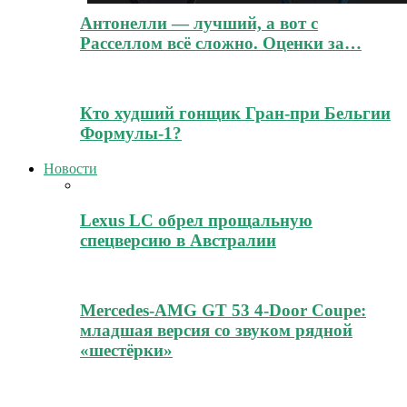
Антонелли — лучший, а вот с
Расселлом всё сложно. Оценки за…
Кто худший гонщик Гран-при Бельгии
Формулы-1?
Новости
Lexus LC обрел прощальную
спецверсию в Австралии
Mercedes-AMG GT 53 4-Door Coupe:
младшая версия со звуком рядной
«шестёрки»