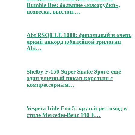
Rumble Bee: большие «мясорубки»,
подвеска, выхлоп,…
Abt RSQ8-LE 1000: финальный и очень
яркий аккорд юбилейной трилогии
Abt…
Shelby F-150 Super Snake Sport: ещё
один уличный пикап-коротыш с
компрессорным…
Vespera Iride Evo 5: крутой рестомод в
стиле Mercedes-Benz 190 E…