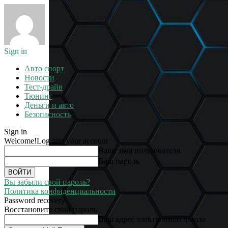
Sign in
Авто спорт
Новости
Тест-драйв
Тюнинг
Деньги и авто
Безопасность
Sign in
Welcome!
Log into your account
Ваше имя пользователя
Ваш пароль
Вы забыли свой пароль?
Политика конфиденциальности
Password recovery
Восстановите свой пароль
Ваш адрес электронной почты