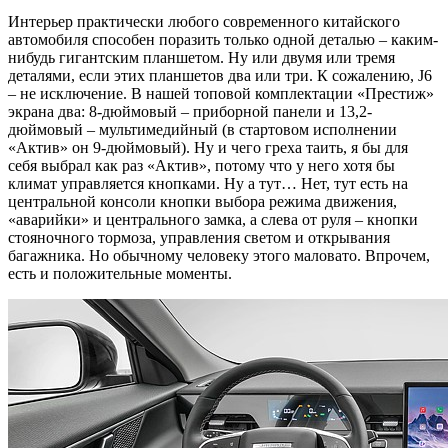
Интерьер практически любого современного китайского
автомобиля способен поразить только одной деталью – каким-
нибудь гигантским планшетом. Ну или двумя или тремя
деталями, если этих планшетов два или три. К сожалению, J6
– не исключение. В нашей топовой комплектации «Престиж»
экрана два: 8-дюймовый – приборной панели и 13,2-
дюймовый – мультимедийный (в стартовом исполнении
«Актив» он 9-дюймовый). Ну и чего греха таить, я бы для
себя выбрал как раз «Актив», потому что у него хотя бы
климат управляется кнопками. Ну а тут… Нет, тут есть на
центральной консоли кнопки выбора режима движения,
«аварийки» и центрального замка, а слева от руля – кнопки
стояночного тормоза, управления светом и открывания
багажника. Но обычному человеку этого маловато. Впрочем,
есть и положительные моменты.