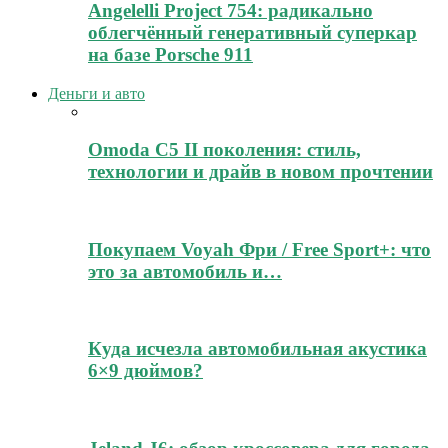
Angelelli Project 754: радикально
облегчённый генеративный суперкар
на базе Porsche 911
Деньги и авто
Omoda C5 II поколения: стиль,
технологии и драйв в новом прочтении
Покупаем Voyah Фри / Free Sport+: что
это за автомобиль и…
Куда исчезла автомобильная акустика
6×9 дюймов?