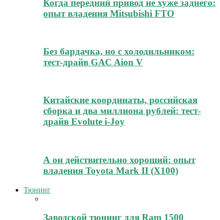
Когда передний привод не хуже заднего:
опыт владения Mitsubishi FTO
Без бардачка, но с холодильником:
тест-драйв GAC Aion V
Китайские координаты, российская
сборка и два миллиона рублей: тест-
драйв Evolute i-Joy
А он действительно хороший: опыт
владения Toyota Mark II (Х100)
Тюнинг
Заводской тюнинг для Ram 1500