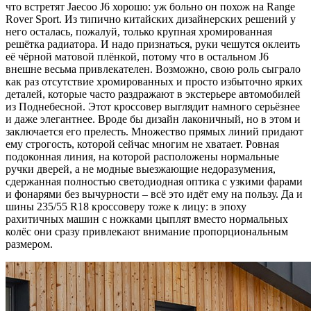
что встретят Jaecoo J6 хорошо: уж больно он похож на Range
Rover Sport. Из типично китайских дизайнерских решений у
него осталась, пожалуй, только крупная хромированная
решётка радиатора. И надо признаться, руки чешутся оклеить
её чёрной матовой плёнкой, потому что в остальном J6
внешне весьма привлекателен. Возможно, свою роль сыграло
как раз отсутствие хромированных и просто избыточно ярких
деталей, которые часто раздражают в экстерьере автомобилей
из Поднебесной. Этот кроссовер выглядит намного серьёзнее
и даже элегантнее. Вроде бы дизайн лаконичный, но в этом и
заключается его прелесть. Множество прямых линий придают
ему строгость, которой сейчас многим не хватает. Ровная
подоконная линия, на которой расположены нормальные
ручки дверей, а не модные выезжающие недоразумения,
сдержанная полностью светодиодная оптика с узкими фарами
и фонарями без вычурности – всё это идёт ему на пользу. Да и
шины 235/55 R18 кроссоверу тоже к лицу: в эпоху
рахитичных машин с ножками цыплят вместо нормальных
колёс они сразу привлекают внимание пропорциональным
размером.