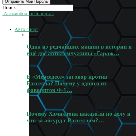
Поиск
Автомобильный портал
Авто спорт
Одна из редчайших машин в истории и
ещё две автожемчужины «Гараж…
В «Мерседесе» заговор против
Расселла? Почему у одного из
фаворитов Ф-1…
Почему Хэмилтона наказали по делу и
что за абсурд с Расселлом?…