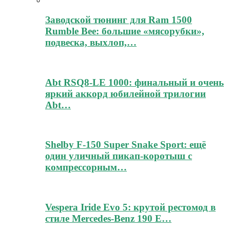
Заводской тюнинг для Ram 1500
Rumble Bee: большие «мясорубки»,
подвеска, выхлоп,…
Abt RSQ8-LE 1000: финальный и очень
яркий аккорд юбилейной трилогии
Abt…
Shelby F-150 Super Snake Sport: ещё
один уличный пикап-коротыш с
компрессорным…
Vespera Iride Evo 5: крутой рестомод в
стиле Mercedes-Benz 190 E…