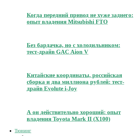
Когда передний привод не хуже заднего:
опыт владения Mitsubishi FTO
Без бардачка, но с холодильником:
тест-драйв GAC Aion V
Китайские координаты, российская
сборка и два миллиона рублей: тест-
драйв Evolute i-Joy
А он действительно хороший: опыт
владения Toyota Mark II (Х100)
Тюнинг