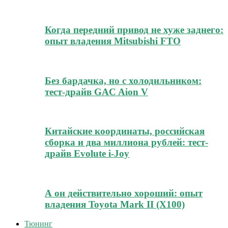
Когда передний привод не хуже заднего:
опыт владения Mitsubishi FTO
Без бардачка, но с холодильником:
тест-драйв GAC Aion V
Китайские координаты, российская
сборка и два миллиона рублей: тест-
драйв Evolute i-Joy
А он действительно хороший: опыт
владения Toyota Mark II (Х100)
Тюнинг