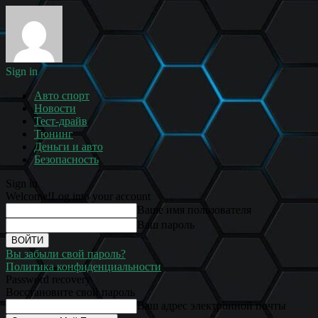
Sign in
Авто спорт
Новости
Тест-драйв
Тюнинг
Деньги и авто
Безопасность
Sign in
Welcome!
Log into your account
Ваше имя пользователя
Ваш пароль
Вы забыли свой пароль?
Политика конфиденциальности
Password recovery
Восстановите свой пароль
Ваш адрес электронной почты