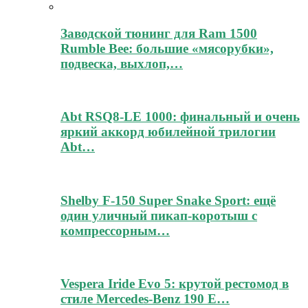
Заводской тюнинг для Ram 1500
Rumble Bee: большие «мясорубки»,
подвеска, выхлоп,…
Abt RSQ8-LE 1000: финальный и очень
яркий аккорд юбилейной трилогии
Abt…
Shelby F-150 Super Snake Sport: ещё
один уличный пикап-коротыш с
компрессорным…
Vespera Iride Evo 5: крутой рестомод в
стиле Mercedes-Benz 190 E…