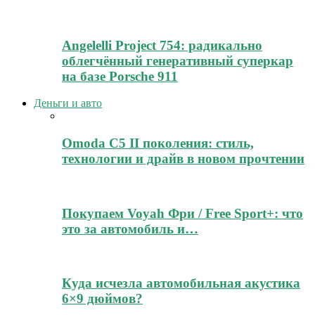
Angelelli Project 754: радикально
облегчённый генеративный суперкар
на базе Porsche 911
Деньги и авто
Omoda C5 II поколения: стиль,
технологии и драйв в новом прочтении
Покупаем Voyah Фри / Free Sport+: что
это за автомобиль и…
Куда исчезла автомобильная акустика
6×9 дюймов?