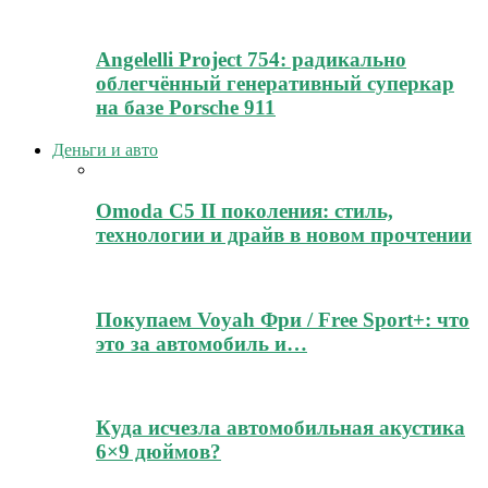
Angelelli Project 754: радикально
облегчённый генеративный суперкар
на базе Porsche 911
Деньги и авто
Omoda C5 II поколения: стиль,
технологии и драйв в новом прочтении
Покупаем Voyah Фри / Free Sport+: что
это за автомобиль и…
Куда исчезла автомобильная акустика
6×9 дюймов?