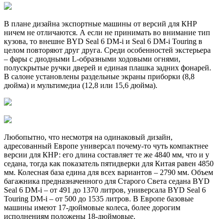
В плане дизайна экспортные машины от версий для КНР
ничем не отличаются. А если не принимать во внимание тип
кузова, то внешне BYD Seal 6 DM-i и Seal 6 DM-i Touring в
целом повторяют друг друга. Среди особенностей экстерьера
– фары с диодными L-образными ходовыми огнями,
полускрытые ручки дверей и единая плашка задних фонарей.
В салоне установлены раздельные экраны приборки (8,8
дюйма) и мультимедиа (12,8 или 15,6 дюйма).
Любопытно, что несмотря на одинаковый дизайн,
адресованный Европе универсал почему-то чуть компактнее
версии для КНР: его длина составляет те же 4840 мм, что и у
седана, тогда как показатель пятидверки для Китая равен 4850
мм. Колесная база едина для всех вариантов – 2790 мм. Объем
багажника предназначенного для Старого Света седана BYD
Seal 6 DM-i – от 491 до 1370 литров, универсала BYD Seal 6
Touring DM-i – от 500 до 1535 литров. В Европе базовые
машины имеют 17-дюймовые колеса, более дорогим
исполнениям положены 18-дюймовые.