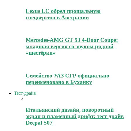
Lexus LC обрел прощальную
спецверсию в Австралии
Mercedes-AMG GT 53 4-Door Coupe:
младшая версия со звуком рядной
«шестёрки»
Семейство УАЗ СГР официально
переименовано в Буханку
Тест-драйв
Итальянский дизайн, поворотный
экран и пламенный дрифт: тест-драйв
Deepal S07