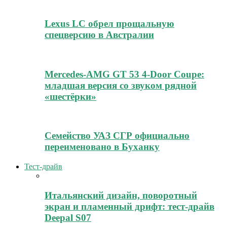
Lexus LC обрел прощальную
спецверсию в Австралии
Mercedes-AMG GT 53 4-Door Coupe:
младшая версия со звуком рядной
«шестёрки»
Семейство УАЗ СГР официально
переименовано в Буханку
Тест-драйв
Итальянский дизайн, поворотный
экран и пламенный дрифт: тест-драйв
Deepal S07