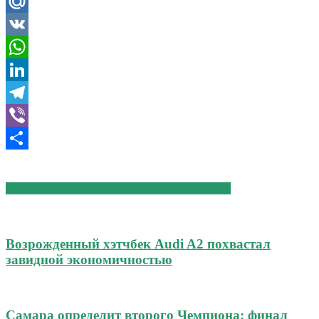
Odnoklassniki
Mail.Ru
VK
WhatsApp
LinkedIn
Telegram
Viber
Отправить
СХОЖИЕ СТАТЬИ
БОЛЬШЕ ОТ АВТОРА
Возрожденный хэтчбек Audi A2 похвастал
завидной экономичностью
Самара определит второго Чемпиона: финал