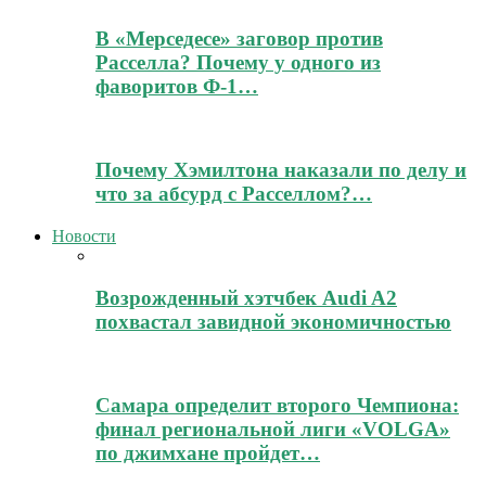
В «Мерседесе» заговор против
Расселла? Почему у одного из
фаворитов Ф-1…
Почему Хэмилтона наказали по делу и
что за абсурд с Расселлом?…
Новости
Возрожденный хэтчбек Audi A2
похвастал завидной экономичностью
Самара определит второго Чемпиона:
финал региональной лиги «VOLGA»
по джимхане пройдет…