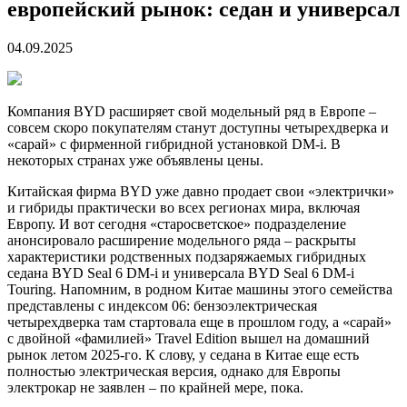
европейский рынок: седан и универсал
04.09.2025
Компания BYD расширяет свой модельный ряд в Европе –
совсем скоро покупателям станут доступны четырехдверка и
«сарай» с фирменной гибридной установкой DM-i. В
некоторых странах уже объявлены цены.
Китайская фирма BYD уже давно продает свои «электрички»
и гибриды практически во всех регионах мира, включая
Европу. И вот сегодня «старосветское» подразделение
анонсировало расширение модельного ряда – раскрыты
характеристики родственных подзаряжаемых гибридных
седана BYD Seal 6 DM-i и универсала BYD Seal 6 DM-i
Touring. Напомним, в родном Китае машины этого семейства
представлены с индексом 06: бензоэлектрическая
четырехдверка там стартовала еще в прошлом году, а «сарай»
с двойной «фамилией» Travel Edition вышел на домашний
рынок летом 2025-го. К слову, у седана в Китае еще есть
полностью электрическая версия, однако для Европы
электрокар не заявлен – по крайней мере, пока.