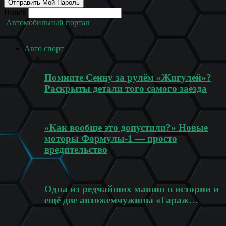
Поиск
Автомобильный портал
Авто спорт
Помните Сенну за рулём «Жигулей»?
Раскрыты детали того самого заезда
«Как вообще это допустили?» Новые
моторы Формулы-1 — просто
вредительство
Одна из редчайших машин в истории и
ещё две автожемчужины «Гараж…