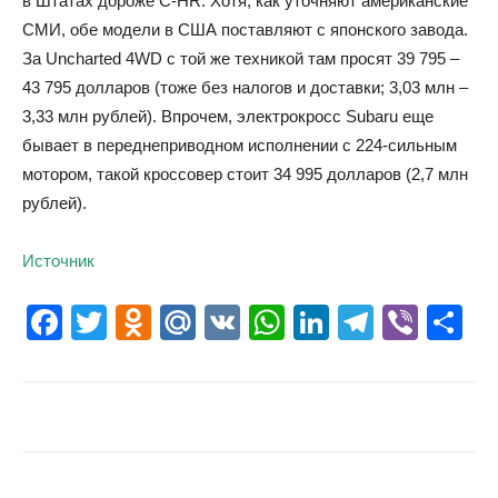
в Штатах дороже C-HR. Хотя, как уточняют американские
СМИ, обе модели в США поставляют с японского завода.
За Uncharted 4WD с той же техникой там просят 39 795 –
43 795 долларов (тоже без налогов и доставки; 3,03 млн –
3,33 млн рублей). Впрочем, электрокросс Subaru еще
бывает в переднеприводном исполнении с 224-сильным
мотором, такой кроссовер стоит 34 995 долларов (2,7 млн
рублей).
Источник
Facebook
Twitter
Odnoklassniki
Mail.Ru
VK
WhatsApp
LinkedIn
Telegr
Vibe
О