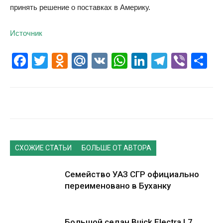
принять решение о поставках в Америку.
Источник
Facebook
Twitter
Odnoklassniki
Mail.Ru
VK
WhatsApp
LinkedIn
Telegr
Vibe
О
СХОЖИЕ СТАТЬИ
БОЛЬШЕ ОТ АВТОРА
Семейство УАЗ СГР официально
переименовано в Буханку
Большой седан Buick Electra L7