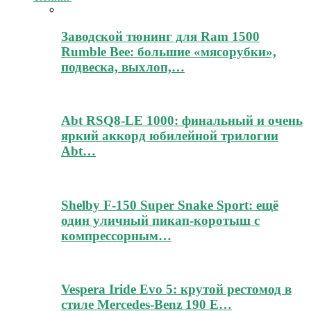
Заводской тюнинг для Ram 1500
Rumble Bee: большие «мясорубки»,
подвеска, выхлоп,…
Abt RSQ8-LE 1000: финальный и очень
яркий аккорд юбилейной трилогии
Abt…
Shelby F-150 Super Snake Sport: ещё
один уличный пикап-коротыш с
компрессорным…
Vespera Iride Evo 5: крутой рестомод в
стиле Mercedes-Benz 190 E…