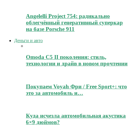
Angelelli Project 754: радикально
облегчённый генеративный суперкар
на базе Porsche 911
Деньги и авто
Omoda C5 II поколения: стиль,
технологии и драйв в новом прочтении
Покупаем Voyah Фри / Free Sport+: что
это за автомобиль и…
Куда исчезла автомобильная акустика
6×9 дюймов?