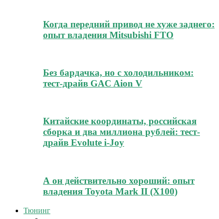
Когда передний привод не хуже заднего:
опыт владения Mitsubishi FTO
Без бардачка, но с холодильником:
тест-драйв GAC Aion V
Китайские координаты, российская
сборка и два миллиона рублей: тест-
драйв Evolute i-Joy
А он действительно хороший: опыт
владения Toyota Mark II (Х100)
Тюнинг