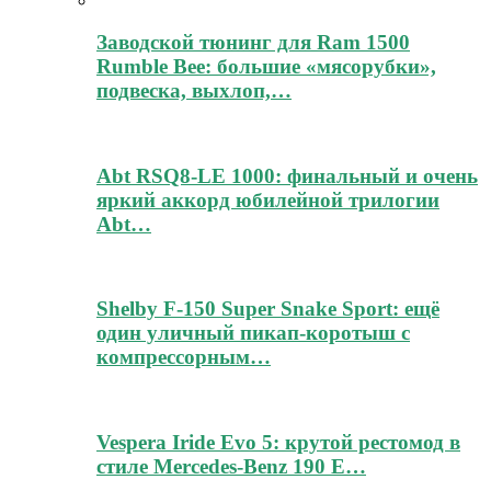
Заводской тюнинг для Ram 1500
Rumble Bee: большие «мясорубки»,
подвеска, выхлоп,…
Abt RSQ8-LE 1000: финальный и очень
яркий аккорд юбилейной трилогии
Abt…
Shelby F-150 Super Snake Sport: ещё
один уличный пикап-коротыш с
компрессорным…
Vespera Iride Evo 5: крутой рестомод в
стиле Mercedes-Benz 190 E…