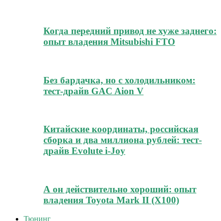
Когда передний привод не хуже заднего:
опыт владения Mitsubishi FTO
Без бардачка, но с холодильником:
тест-драйв GAC Aion V
Китайские координаты, российская
сборка и два миллиона рублей: тест-
драйв Evolute i-Joy
А он действительно хороший: опыт
владения Toyota Mark II (Х100)
Тюнинг