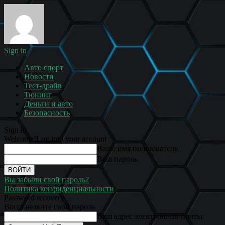
Sign in
Авто спорт
Новости
Тест-драйв
Тюнинг
Деньги и авто
Безопасность
Sign in
Welcome!
Log into your account
Ваше имя пользователя
Ваш пароль
Вы забыли свой пароль?
Политика конфиденциальности
Password recovery
Восстановите свой пароль
Ваш адрес электронной почты