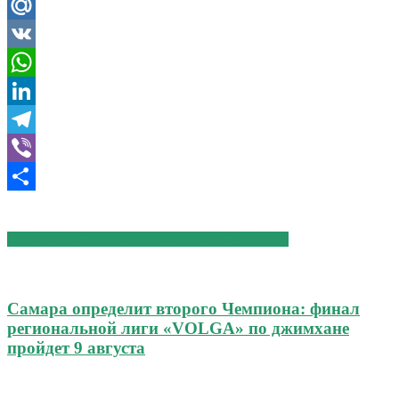
Odnoklassniki
Mail.Ru
VK
WhatsApp
LinkedIn
Telegram
Viber
Отправить
СХОЖИЕ СТАТЬИ
БОЛЬШЕ ОТ АВТОРА
Самара определит второго Чемпиона: финал
региональной лиги «VOLGA» по джимхане
пройдет 9 августа