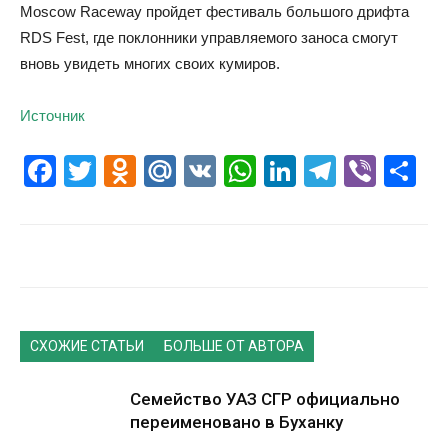
Moscow Raceway пройдет фестиваль большого дрифта
RDS Fest, где поклонники управляемого заноса смогут
вновь увидеть многих своих кумиров.
Источник
Facebook
Twitter
Odnoklassniki
Mail.Ru
VK
WhatsApp
LinkedIn
Telegr
Vibe
О
СХОЖИЕ СТАТЬИ
БОЛЬШЕ ОТ АВТОРА
Семейство УАЗ СГР официально
переименовано в Буханку