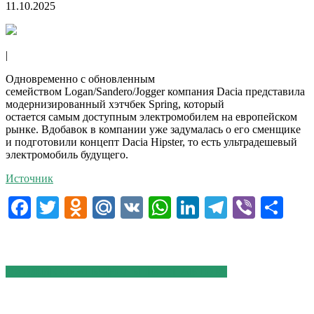
11.10.2025
|
Одновременно с обновленным
семейством Logan/Sandero/Jogger компания Dacia представила
модернизированный хэтчбек Spring, который
остается самым доступным электромобилем на европейском
рынке. Вдобавок в компании уже задумалась о его сменщике
и подготовили концепт Dacia Hipster, то есть ультрадешевый
электромобиль будущего.
Источник
Facebook
Twitter
Odnoklassniki
Mail.Ru
VK
WhatsApp
LinkedIn
Telegram
Viber
От
СХОЖИЕ СТАТЬИ
БОЛЬШЕ ОТ АВТОРА