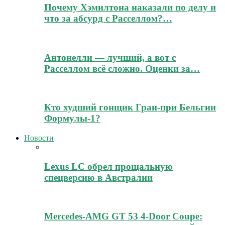
Почему Хэмилтона наказали по делу и
что за абсурд с Расселлом?…
Антонелли — лучший, а вот с
Расселлом всё сложно. Оценки за…
Кто худший гонщик Гран-при Бельгии
Формулы-1?
Новости
Lexus LC обрел прощальную
спецверсию в Австралии
Mercedes-AMG GT 53 4-Door Coupe: