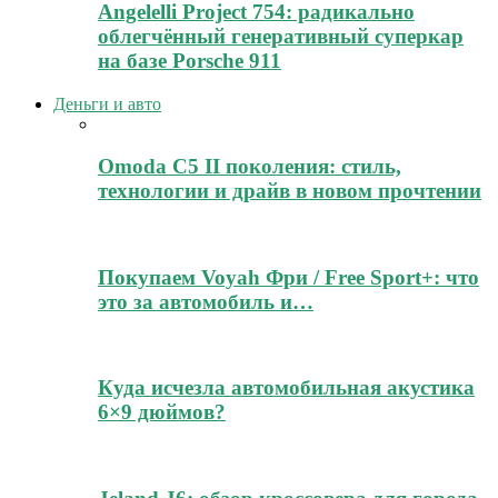
Angelelli Project 754: радикально
облегчённый генеративный суперкар
на базе Porsche 911
Деньги и авто
Omoda C5 II поколения: стиль,
технологии и драйв в новом прочтении
Покупаем Voyah Фри / Free Sport+: что
это за автомобиль и…
Куда исчезла автомобильная акустика
6×9 дюймов?