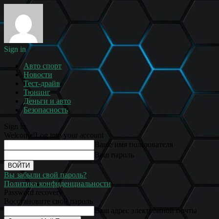
Sign in
Авто спорт
Новости
Тест-драйв
Тюнинг
Деньги и авто
Безопасность
Sign in
Welcome!
Log into your account
Ваше имя пользователя
Ваш пароль
Вы забыли свой пароль?
Политика конфиденциальности
Password recovery
Восстановите свой пароль
Ваш адрес электронной почты