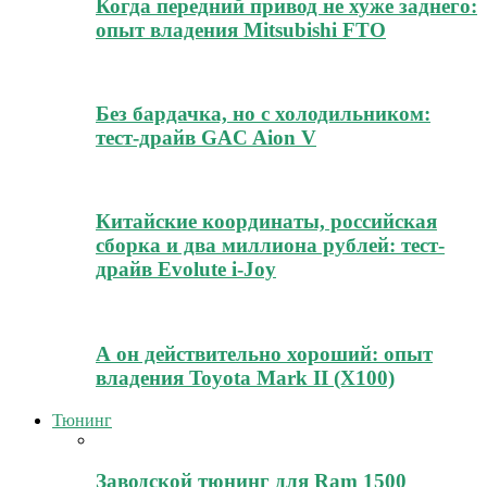
Когда передний привод не хуже заднего:
опыт владения Mitsubishi FTO
Без бардачка, но с холодильником:
тест-драйв GAC Aion V
Китайские координаты, российская
сборка и два миллиона рублей: тест-
драйв Evolute i-Joy
А он действительно хороший: опыт
владения Toyota Mark II (Х100)
Тюнинг
Заводской тюнинг для Ram 1500