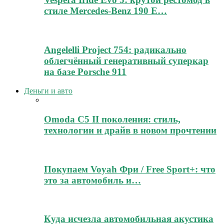
стиле Mercedes-Benz 190 E…
Angelelli Project 754: радикально
облегчённый генеративный суперкар
на базе Porsche 911
Деньги и авто
Omoda C5 II поколения: стиль,
технологии и драйв в новом прочтении
Покупаем Voyah Фри / Free Sport+: что
это за автомобиль и…
Куда исчезла автомобильная акустика