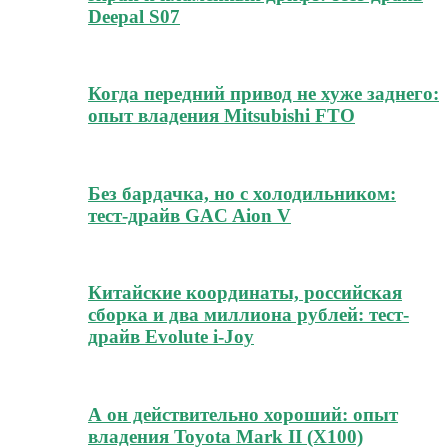
Deepal S07
Когда передний привод не хуже заднего:
опыт владения Mitsubishi FTO
Без бардачка, но с холодильником:
тест-драйв GAC Aion V
Китайские координаты, российская
сборка и два миллиона рублей: тест-
драйв Evolute i-Joy
А он действительно хороший: опыт
владения Toyota Mark II (Х100)