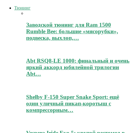
Тюнинг
Заводской тюнинг для Ram 1500
Rumble Bee: большие «мясорубки»,
подвеска, выхлоп,…
Abt RSQ8-LE 1000: финальный и очень
яркий аккорд юбилейной трилогии
Abt…
Shelby F-150 Super Snake Sport: ещё
один уличный пикап-коротыш с
компрессорным…
Vespera Iride Evo 5: крутой рестомод в