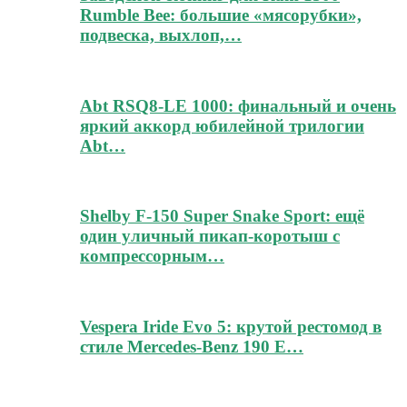
Rumble Bee: большие «мясорубки»,
подвеска, выхлоп,…
Abt RSQ8-LE 1000: финальный и очень
яркий аккорд юбилейной трилогии
Abt…
Shelby F-150 Super Snake Sport: ещё
один уличный пикап-коротыш с
компрессорным…
Vespera Iride Evo 5: крутой рестомод в
стиле Mercedes-Benz 190 E…