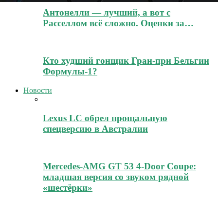
Антонелли — лучший, а вот с
Расселлом всё сложно. Оценки за…
Кто худший гонщик Гран-при Бельгии
Формулы-1?
Новости
Lexus LC обрел прощальную
спецверсию в Австралии
Mercedes-AMG GT 53 4-Door Coupe:
младшая версия со звуком рядной
«шестёрки»