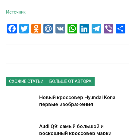
Источник
Facebook
Twitter
Odnoklassniki
Mail.Ru
VK
WhatsApp
LinkedIn
Telegr
Vibe
О
СХОЖИЕ СТАТЬИ
БОЛЬШЕ ОТ АВТОРА
Новый кроссовер Hyundai Kona:
первые изображения
Audi Q9: самый большой и
роскошный кроссовер марки