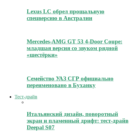
Lexus LC обрел прощальную
спецверсию в Австралии
Mercedes-AMG GT 53 4-Door Coupe:
младшая версия со звуком рядной
«шестёрки»
Семейство УАЗ СГР официально
переименовано в Буханку
Тест-драйв
Итальянский дизайн, поворотный
экран и пламенный дрифт: тест-драйв
Deepal S07