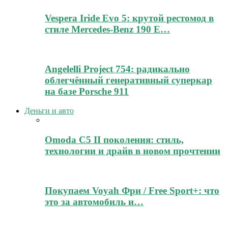
Vespera Iride Evo 5: крутой рестомод в
стиле Mercedes-Benz 190 E…
Angelelli Project 754: радикально
облегчённый генеративный суперкар
на базе Porsche 911
Деньги и авто
Omoda C5 II поколения: стиль,
технологии и драйв в новом прочтении
Покупаем Voyah Фри / Free Sport+: что
это за автомобиль и…