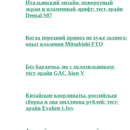
Итальянский дизайн, поворотный
экран и пламенный дрифт: тест-драйв
Deepal S07
Когда передний привод не хуже заднего:
опыт владения Mitsubishi FTO
Без бардачка, но с холодильником:
тест-драйв GAC Aion V
Китайские координаты, российская
сборка и два миллиона рублей: тест-
драйв Evolute i-Joy