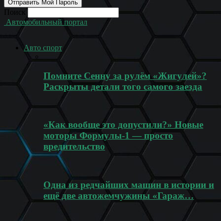
Поиск
Автомобильный портал
Авто спорт
Помните Сенну за рулём «Жигулей»?
Раскрыты детали того самого заезда
«Как вообще это допустили?» Новые
моторы Формулы-1 — просто
вредительство
Одна из редчайших машин в истории и
ещё две автожемчужины «Гараж…