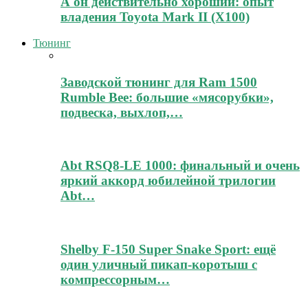
А он действительно хороший: опыт
владения Toyota Mark II (Х100)
Тюнинг
Заводской тюнинг для Ram 1500
Rumble Bee: большие «мясорубки»,
подвеска, выхлоп,…
Abt RSQ8-LE 1000: финальный и очень
яркий аккорд юбилейной трилогии
Abt…
Shelby F-150 Super Snake Sport: ещё
один уличный пикап-коротыш с
компрессорным…