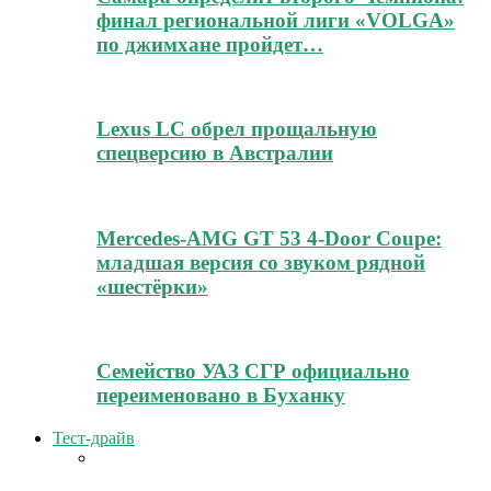
финал региональной лиги «VOLGA»
по джимхане пройдет…
Lexus LC обрел прощальную
спецверсию в Австралии
Mercedes-AMG GT 53 4-Door Coupe:
младшая версия со звуком рядной
«шестёрки»
Семейство УАЗ СГР официально
переименовано в Буханку
Тест-драйв