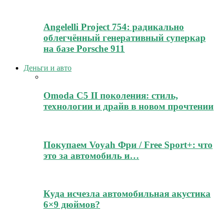
Angelelli Project 754: радикально
облегчённый генеративный суперкар
на базе Porsche 911
Деньги и авто
Omoda C5 II поколения: стиль,
технологии и драйв в новом прочтении
Покупаем Voyah Фри / Free Sport+: что
это за автомобиль и…
Куда исчезла автомобильная акустика
6×9 дюймов?