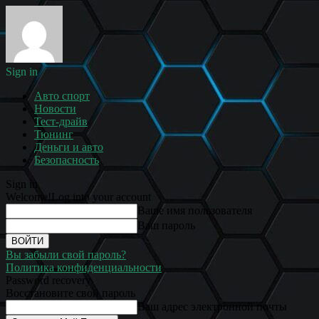
Sign in
Авто спорт
Новости
Тест-драйв
Тюнинг
Деньги и авто
Безопасность
Sign in
Welcome!
Log into your account
Ваше имя пользователя
Ваш пароль
Вы забыли свой пароль?
Политика конфиденциальности
Password recovery
Восстановите свой пароль
Ваш адрес электронной почты