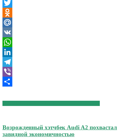
Facebook
Twitter
Odnoklassniki
Mail.Ru
VK
WhatsApp
LinkedIn
Telegram
Viber
Отправить
СХОЖИЕ СТАТЬИ
БОЛЬШЕ ОТ АВТОРА
Возрожденный хэтчбек Audi A2 похвастал
завидной экономичностью