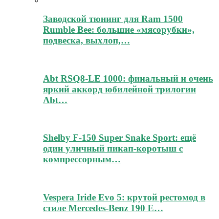
Заводской тюнинг для Ram 1500
Rumble Bee: большие «мясорубки»,
подвеска, выхлоп,…
Abt RSQ8-LE 1000: финальный и очень
яркий аккорд юбилейной трилогии
Abt…
Shelby F-150 Super Snake Sport: ещё
один уличный пикап-коротыш с
компрессорным…
Vespera Iride Evo 5: крутой рестомод в
стиле Mercedes-Benz 190 E…