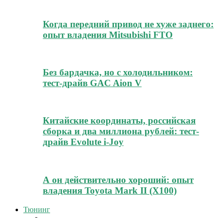
Когда передний привод не хуже заднего:
опыт владения Mitsubishi FTO
Без бардачка, но с холодильником:
тест-драйв GAC Aion V
Китайские координаты, российская
сборка и два миллиона рублей: тест-
драйв Evolute i-Joy
А он действительно хороший: опыт
владения Toyota Mark II (Х100)
Тюнинг