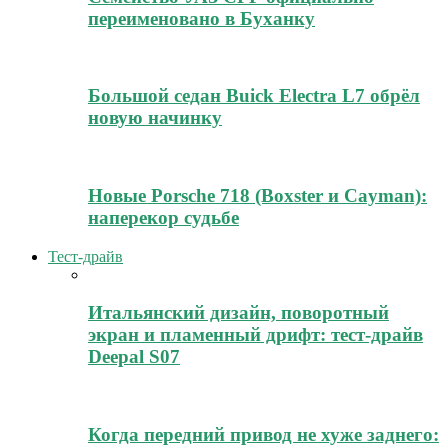
переименовано в Буханку
Большой седан Buick Electra L7 обрёл
новую начинку
Новые Porsche 718 (Boxster и Cayman):
наперекор судьбе
Тест-драйв
Итальянский дизайн, поворотный
экран и пламенный дрифт: тест-драйв
Deepal S07
Когда передний привод не хуже заднего: