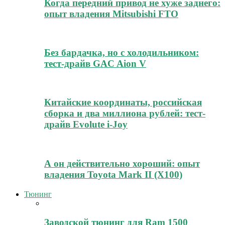
Когда передний привод не хуже заднего:
опыт владения Mitsubishi FTO
Без бардачка, но с холодильником:
тест-драйв GAC Aion V
Китайские координаты, российская
сборка и два миллиона рублей: тест-
драйв Evolute i-Joy
А он действительно хороший: опыт
владения Toyota Mark II (Х100)
Тюнинг
Заводской тюнинг для Ram 1500