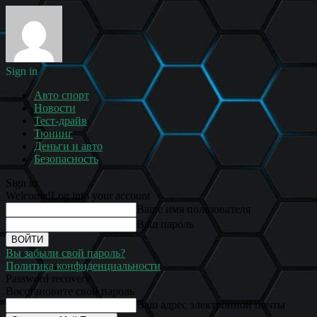
Sign in
Авто спорт
Новости
Тест-драйв
Тюнинг
Деньги и авто
Безопасность
Sign in
Welcome!
Log into your account
Ваше имя пользователя
Ваш пароль
Вы забыли свой пароль?
Политика конфиденциальности
Password recovery
Восстановите свой пароль
Ваш адрес электронной почты