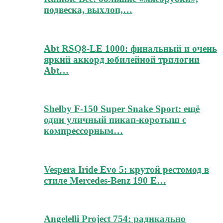
подвеска, выхлоп,…
Abt RSQ8-LE 1000: финальный и очень
яркий аккорд юбилейной трилогии
Abt…
Shelby F-150 Super Snake Sport: ещё
один уличный пикап-коротыш с
компрессорным…
Vespera Iride Evo 5: крутой рестомод в
стиле Mercedes-Benz 190 E…
Angelelli Project 754: радикально