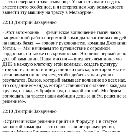
— это невероятно захватывающе. У нас есть шанс создать
вместе нечто особенное, и я нетерпением жду возможности
вывести эту машину на трассу в Мельбурне».
22:13 Дмитрий Захарченко
«Этот автомобиль — физическое воплощение тысяч часов
напряжённой работы огромной команды талантливых людей
на наших базах, — говорит руководитель команды Джонатан
Уитли. — Мы начинаем это путешествие с огромной
гордостью, но также со скромностью. Это лишь первый день
долгой кампании. Наша миссия — внедрить чемпионскую
ДНК в каждую клеточку этой команды, создать культуру
стойкости, точности и неустанного поиска, в которой мы не
остановимся ни перед чем, чтобы добиться наилучших
результатов. Вызов, который вызывает волнение во всех нас,
это создание команды, которая становится сильнее с каждым
кругом, с каждым брифингом, с каждой гонкой. Мы будем
воплощать на трассе наши амбиции день за днём, решение за
решением».
22:10 Дмитрий Захарченко
«Стратегическое решение прийти в Формулу-1 в статусе
заводской команды — это наше главное преимущество, —
заявил Маттиа Бинотто, глава проекта „Ауди“ в „Больших