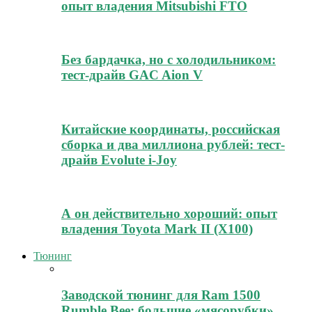
опыт владения Mitsubishi FTO
Без бардачка, но с холодильником:
тест-драйв GAC Aion V
Китайские координаты, российская
сборка и два миллиона рублей: тест-
драйв Evolute i-Joy
А он действительно хороший: опыт
владения Toyota Mark II (Х100)
Тюнинг
Заводской тюнинг для Ram 1500
Rumble Bee: большие «мясорубки»,