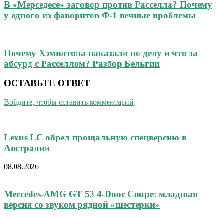
В «Мерседесе» заговор против Расселла? Почему
у одного из фаворитов Ф-1 вечные проблемы
Почему Хэмилтона наказали по делу и что за
абсурд с Расселлом? Разбор Бельгии
ОСТАВЬТЕ ОТВЕТ
Войдите, чтобы оставить комментарий
Lexus LC обрел прощальную спецверсию в
Австралии
08.08.2026
Mercedes-AMG GT 53 4-Door Coupe: младшая
версия со звуком рядной «шестёрки»