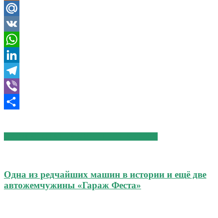
Odnoklassniki
Mail.Ru
VK
WhatsApp
LinkedIn
Telegram
Viber
Отправить
СХОЖИЕ СТАТЬИ
БОЛЬШЕ ОТ АВТОРА
Одна из редчайших машин в истории и ещё две
автожемчужины «Гараж Феста»