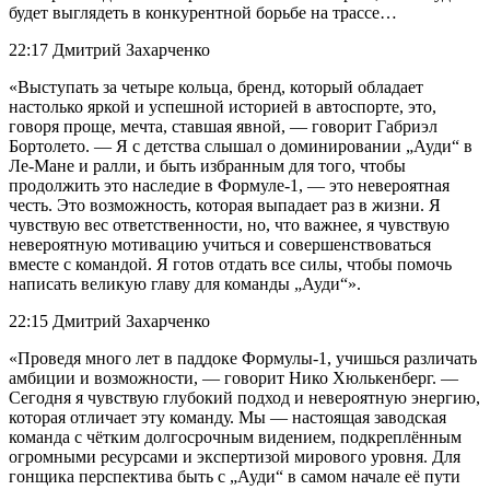
будет выглядеть в конкурентной борьбе на трассе…
22:17 Дмитрий Захарченко
«Выступать за четыре кольца, бренд, который обладает
настолько яркой и успешной историей в автоспорте, это,
говоря проще, мечта, ставшая явной, — говорит Габриэл
Бортолето. — Я с детства слышал о доминировании „Ауди“ в
Ле-Мане и ралли, и быть избранным для того, чтобы
продолжить это наследие в Формуле-1, — это невероятная
честь. Это возможность, которая выпадает раз в жизни. Я
чувствую вес ответственности, но, что важнее, я чувствую
невероятную мотивацию учиться и совершенствоваться
вместе с командой. Я готов отдать все силы, чтобы помочь
написать великую главу для команды „Ауди“».
22:15 Дмитрий Захарченко
«Проведя много лет в паддоке Формулы-1, учишься различать
амбиции и возможности, — говорит Нико Хюлькенберг. —
Сегодня я чувствую глубокий подход и невероятную энергию,
которая отличает эту команду. Мы — настоящая заводская
команда с чётким долгосрочным видением, подкреплённым
огромными ресурсами и экспертизой мирового уровня. Для
гонщика перспектива быть с „Ауди“ в самом начале её пути