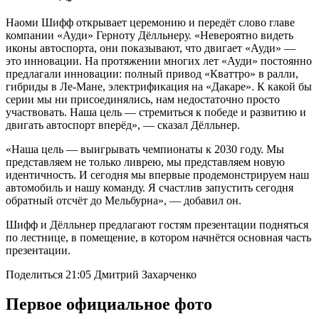
Наоми Шифф открывает церемонию и передёт слово главе
компании «Ауди» Герноту Дёлльнеру. «Невероятно видеть
иконы автоспорта, они показывают, что двигает «Ауди» —
это инновации. На протяжении многих лет «Ауди» постоянно
предлагали инновации: полный привод «Кваттро» в ралли,
гибриды в Ле-Мане, электрификация на «Дакаре». К какой бы
серии мы ни присоединялись, нам недостаточно просто
участвовать. Наша цель — стремиться к победе и развитию и
двигать автоспорт вперёд», — сказал Дёлльнер.
«Наша цель — выигрывать чемпионаты к 2030 году. Мы
представляем не только ливрею, мы представляем новую
идентичность. И сегодня мы впервые продемонстрируем наш
автомобиль и нашу команду. Я счастлив запустить сегодня
обратный отсчёт до Мельбурна», — добавил он.
Шифф и Дёлльнер предлагают гостям презентации подняться
по лестнице, в помещение, в котором начнётся основная часть
презентации.
Поделиться 21:05 Дмитрий Захарченко
Первое официальное фото