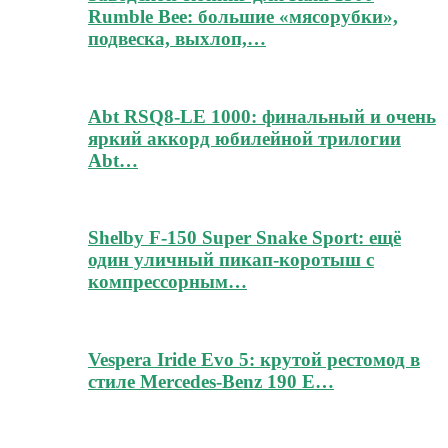
Rumble Bee: большие «мясорубки»,
подвеска, выхлоп,…
Abt RSQ8-LE 1000: финальный и очень
яркий аккорд юбилейной трилогии
Abt…
Shelby F-150 Super Snake Sport: ещё
один уличный пикап-коротыш с
компрессорным…
Vespera Iride Evo 5: крутой рестомод в
стиле Mercedes-Benz 190 E…