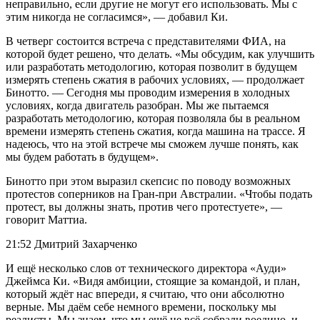
неправильно, если другие не могут его использовать. Мы с
этим никогда не согласимся», — добавил Ки.
В четверг состоится встреча с представителями ФИА, на
которой будет решено, что делать. «Мы обсудим, как улучшить
или разработать методологию, которая позволит в будущем
измерять степень сжатия в рабочих условиях, — продолжает
Бинотто. — Сегодня мы проводим измерения в холодных
условиях, когда двигатель разобран. Мы же пытаемся
разработать методологию, которая позволяла бы в реальном
времени измерять степень сжатия, когда машина на трассе. Я
надеюсь, что на этой встрече мы сможем лучше понять, как
мы будем работать в будущем».
Бинотто при этом выразил скепсис по поводу возможных
протестов соперников на Гран-при Австралии. «Чтобы подать
протест, вы должны знать, против чего протестуете», —
говорит Маттиа.
21:52 Дмитрий Захарченко
И ещё несколько слов от технического директора «Ауди»
Джеймса Ки. «Видя амбиции, стоящие за командой, и план,
который ждёт нас впереди, я считаю, что они абсолютно
верные. Мы даём себе немного времени, поскольку мы
реалисты. Мы знаем, что мы ещё не всё собрали воедино, и