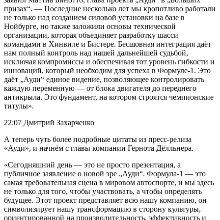
призах“. — Последние несколько лет мы кропотливо работали
не только над созданием силовой установки на базе в
Нойбурге, но также заложили основы технической
организации, которая объединяет разработку шасси
командами в Хинвиле и Бистере. Бесшовная интеграция даёт
нам полный контроль над нашей дальнейшей судьбой,
исключая компромиссы и обеспечивая тот уровень гибкости и
инноваций, который необходим для успеха в Формуле-1. Это
даёт „Ауди“ единое видение, позволяющее контролировать
каждую переменную — от блока двигателя до переднего
антикрыла. Это фундамент, на котором строятся чемпионские
титулы».
22:07 Дмитрий Захарченко
А теперь чуть более подробные цитаты из пресс-релиза
«Ауди», и начнём с главы компании Гернота Дёлльнера.
«Сегодняшний день — это не просто презентация, а
публичное заявление о новой эре „Ауди“. Формула-1 — это
самая требовательная сцена в мировом автоспорте, и мы здесь
не только для того, чтобы участвовать, а чтобы определять
будущее. Этот проект представляет всю нашу компанию, он
символизирует нашу трансформацию в сторону культуры,
ориентированной на производительность, эффективность и