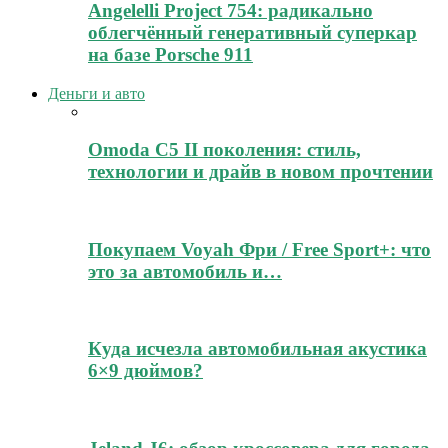
Angelelli Project 754: радикально
облегчённый генеративный суперкар
на базе Porsche 911
Деньги и авто
Omoda C5 II поколения: стиль,
технологии и драйв в новом прочтении
Покупаем Voyah Фри / Free Sport+: что
это за автомобиль и…
Куда исчезла автомобильная акустика
6×9 дюймов?