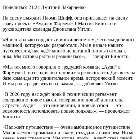
Поделиться 21:24 Дмитрий Захарченко
На сцену выходит Наоми Шифф, она приглашает на сцену
главу проекта «Ауди» в Формуле-1 Маттиа Бинотто и
руководителя команды Джонатана Уитли.
«Я испытываю гордость и восхищение тем, чего мы добились,
машиной, которую мы разработали. Мы в начале нашего
путешествия, нас ждёт много испытаний, но мы готовы к
ним. Мы готовы расти и развиваться», — говорит Бинотто.
«Мы так много говорили о грядущей команде „Ауди“ в
Формуле-1, и сегодня он становится реальностью. Для всех на
базе команды это удивительное время, исторический момент.
И мы рады разделить его с вами», — добавляет Уитли.
«В 2026 году нас ждёт новый технический регламент,
совершенно новое шасси, совершенно новый двигатель.
Страсть „Ауди“ — это инновации, и новый сезон — это
возможность использовать новые подходы», — продолжает
Бинотто.
«Нас ждёт путешествие — очень амбициозное путешествие.
Мы остаёмся скромными и знаем, откуда мы начинаем. Но мы
знаем, куда стремимся. Мы хотим, чтобы „Ауди“ стала самой