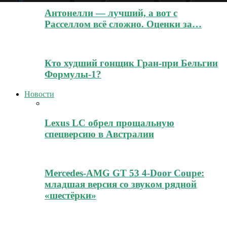
Антонелли — лучший, а вот с
Расселлом всё сложно. Оценки за…
Кто худший гонщик Гран-при Бельгии
Формулы-1?
Новости
Lexus LC обрел прощальную
спецверсию в Австралии
Mercedes-AMG GT 53 4-Door Coupe:
младшая версия со звуком рядной
«шестёрки»