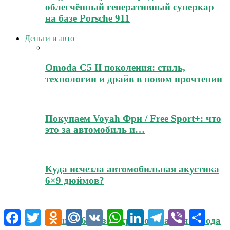
облегчённый генеративный суперкар
на базе Porsche 911
Деньги и авто
Omoda C5 II поколения: стиль,
технологии и драйв в новом прочтении
Покупаем Voyah Фри / Free Sport+: что
это за автомобиль и…
Куда исчезла автомобильная акустика
6×9 дюймов?
Facebook
Twitter
Odnoklassniki
Mail.Ru
VK
WhatsApp
LinkedIn
Telegram
Viber
Отпра
Jeland J6: обзор кроссовера для города