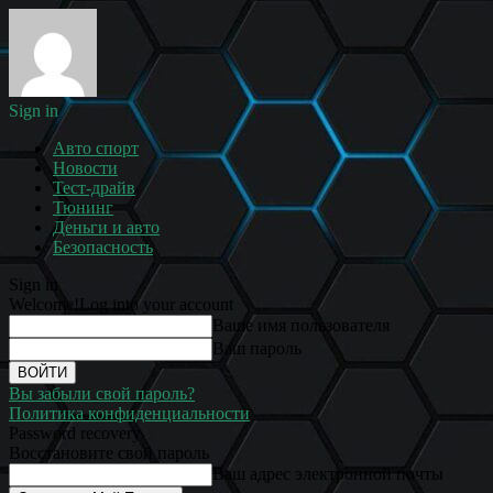
Sign in
Авто спорт
Новости
Тест-драйв
Тюнинг
Деньги и авто
Безопасность
Sign in
Welcome!
Log into your account
Ваше имя пользователя
Ваш пароль
Вы забыли свой пароль?
Политика конфиденциальности
Password recovery
Восстановите свой пароль
Ваш адрес электронной почты