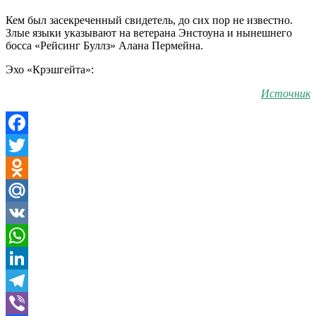
Кем был засекреченный свидетель, до сих пор не известно.
Злые языки указывают на ветерана Энстоуна и нынешнего
босса «Рейсинг Буллз» Алана Пермейна.
Эхо «Крэшгейта»:
Источник
Facebook
Twitter
Odnoklassniki
Mail.Ru
VK
WhatsApp
LinkedIn
Telegram