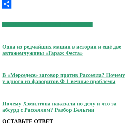
Viber
Отправить
СХОЖИЕ СТАТЬИ
БОЛЬШЕ ОТ АВТОРА
Одна из редчайших машин в истории и ещё две
автожемчужины «Гараж Феста»
В «Мерседесе» заговор против Расселла? Почему
у одного из фаворитов Ф-1 вечные проблемы
Почему Хэмилтона наказали по делу и что за
абсурд с Расселлом? Разбор Бельгии
ОСТАВЬТЕ ОТВЕТ