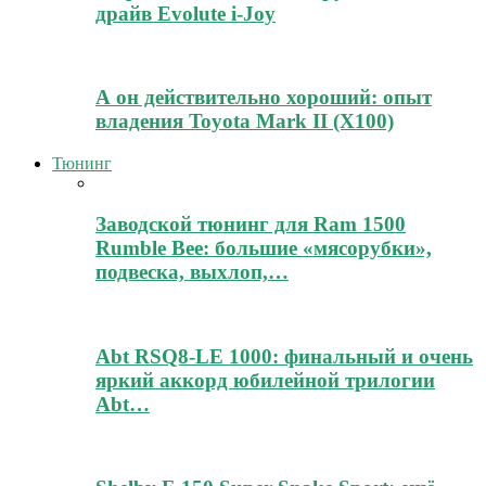
драйв Evolute i-Joy
А он действительно хороший: опыт
владения Toyota Mark II (Х100)
Тюнинг
Заводской тюнинг для Ram 1500
Rumble Bee: большие «мясорубки»,
подвеска, выхлоп,…
Abt RSQ8-LE 1000: финальный и очень
яркий аккорд юбилейной трилогии
Abt…