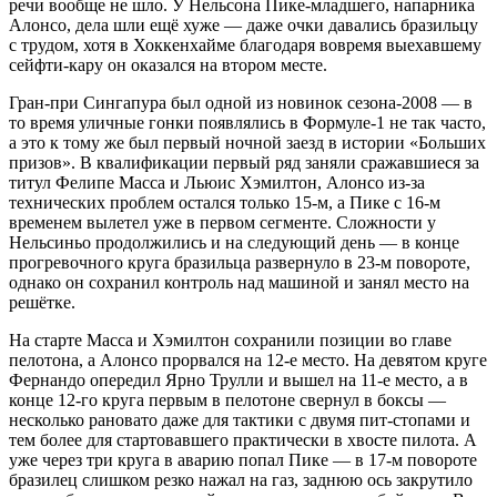
речи вообще не шло. У Нельсона Пике-младшего, напарника
Алонсо, дела шли ещё хуже — даже очки давались бразильцу
с трудом, хотя в Хоккенхайме благодаря вовремя выехавшему
сейфти-кару он оказался на втором месте.
Гран-при Сингапура был одной из новинок сезона-2008 — в
то время уличные гонки появлялись в Формуле-1 не так часто,
а это к тому же был первый ночной заезд в истории «Больших
призов». В квалификации первый ряд заняли сражавшиеся за
титул Фелипе Масса и Льюис Хэмилтон, Алонсо из-за
технических проблем остался только 15-м, а Пике с 16-м
временем вылетел уже в первом сегменте. Сложности у
Нельсиньо продолжились и на следующий день — в конце
прогревочного круга бразильца развернуло в 23-м повороте,
однако он сохранил контроль над машиной и занял место на
решётке.
На старте Масса и Хэмилтон сохранили позиции во главе
пелотона, а Алонсо прорвался на 12-е место. На девятом круге
Фернандо опередил Ярно Трулли и вышел на 11-е место, а в
конце 12-го круга первым в пелотоне свернул в боксы —
несколько рановато даже для тактики с двумя пит-стопами и
тем более для стартовавшего практически в хвосте пилота. А
уже через три круга в аварию попал Пике — в 17-м повороте
бразилец слишком резко нажал на газ, заднюю ось закрутило