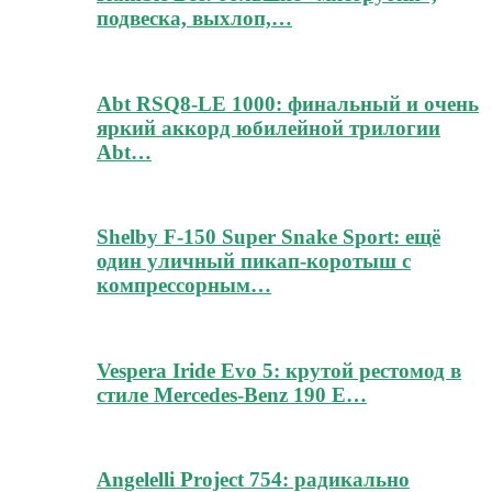
подвеска, выхлоп,…
Abt RSQ8-LE 1000: финальный и очень
яркий аккорд юбилейной трилогии
Abt…
Shelby F-150 Super Snake Sport: ещё
один уличный пикап-коротыш с
компрессорным…
Vespera Iride Evo 5: крутой рестомод в
стиле Mercedes-Benz 190 E…
Angelelli Project 754: радикально