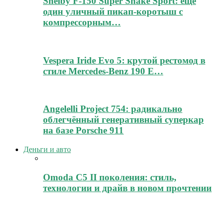
Shelby F-150 Super Snake Sport: ещё
один уличный пикап-коротыш с
компрессорным…
Vespera Iride Evo 5: крутой рестомод в
стиле Mercedes-Benz 190 E…
Angelelli Project 754: радикально
облегчённый генеративный суперкар
на базе Porsche 911
Деньги и авто
Omoda C5 II поколения: стиль,
технологии и драйв в новом прочтении