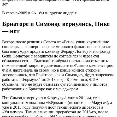
лет.
В сезоне-2009 в Ф-1 были другие лидеры:
Бриаторе и Симондс вернулись, Пике
— нет
Вскоре после решения Совета от «Рено» ушли крупнейшие
спонсоры, а концерн на фоне мирового финансового кризиса
был вынужден продать команду Жерару Лопесу и его фонду
Genii. Бриаторе с вердиктом не согласился и через суд
обжаловал его — Высокий трибунал постановил отменить
пожизненный запрет и даже выплатить Флавио компенсацию.
ФИА настаивала на своём, но в конце концов стороны
договорились, что Бриаторе, как и Симондсу, будет запрещено
работать в Формуле-1 до 2013 года. Кроме того, ФИА
объявила, что не будет отзывать суперлицензию у пилотов,
работающих с Бриаторе как с менеджером.
Пэт Симондс вернулся в Формулу-1 уже в 2011-м, став
консультантом команды «Вёрджин» (позднее — «Маруся»), а
уже в 2013 году получил пост технического директора в
«Уильямсе». Там англичанин проработал до 2016-го, после
чего перешёл на работу в ФИА в качестве технического