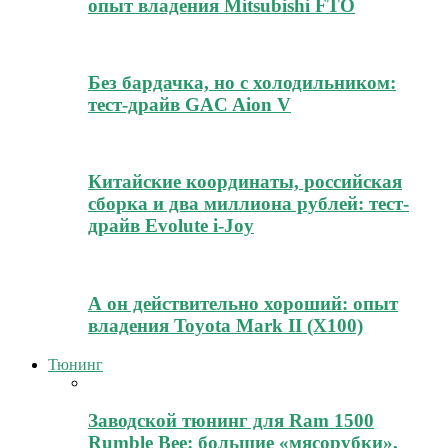
опыт владения Mitsubishi FTO
Без бардачка, но с холодильником:
тест-драйв GAC Aion V
Китайские координаты, российская
сборка и два миллиона рублей: тест-
драйв Evolute i-Joy
А он действительно хороший: опыт
владения Toyota Mark II (Х100)
Тюнинг
Заводской тюнинг для Ram 1500
Rumble Bee: большие «мясорубки»,