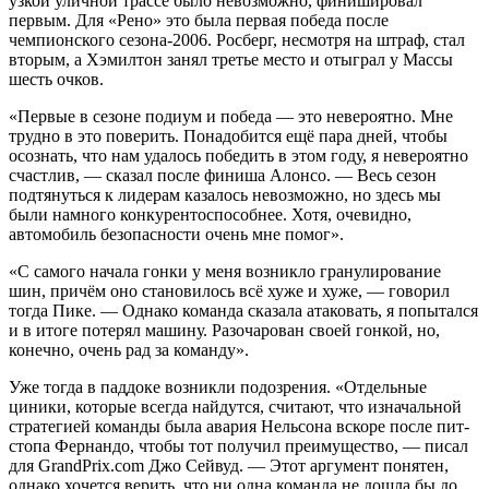
узкой уличной трассе было невозможно, финишировал
первым. Для «Рено» это была первая победа после
чемпионского сезона-2006. Росберг, несмотря на штраф, стал
вторым, а Хэмилтон занял третье место и отыграл у Массы
шесть очков.
«Первые в сезоне подиум и победа — это невероятно. Мне
трудно в это поверить. Понадобится ещё пара дней, чтобы
осознать, что нам удалось победить в этом году, я невероятно
счастлив, — сказал после финиша Алонсо. — Весь сезон
подтянуться к лидерам казалось невозможно, но здесь мы
были намного конкурентоспособнее. Хотя, очевидно,
автомобиль безопасности очень мне помог».
«С самого начала гонки у меня возникло гранулирование
шин, причём оно становилось всё хуже и хуже, — говорил
тогда Пике. — Однако команда сказала атаковать, я попытался
и в итоге потерял машину. Разочарован своей гонкой, но,
конечно, очень рад за команду».
Уже тогда в паддоке возникли подозрения. «Отдельные
циники, которые всегда найдутся, считают, что изначальной
стратегией команды была авария Нельсона вскоре после пит-
стопа Фернандо, чтобы тот получил преимущество, — писал
для GrandPrix.com Джо Сейвуд. — Этот аргумент понятен,
однако хочется верить, что ни одна команда не дошла бы до