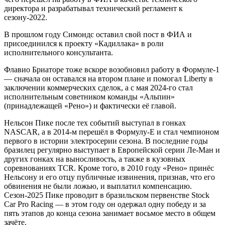
директора и разрабатывал технический регламент к
сезону-2022.
В прошлом году Симондс оставил свой пост в ФИА и
присоединился к проекту «Кадиллака» в роли
исполнительного консультанта.
Флавио Бриаторе тоже вскоре возобновил работу в Формуле-1
— сначала он оставался на втором плане и помогал Liberty в
заключении коммерческих сделок, а с мая 2024-го стал
исполнительным советником команды «Альпин»
(принадлежащей «Рено») и фактически её главой.
Нельсон Пике после тех событий выступал в гонках
NASCAR, а в 2014-м перешёл в Формулу-Е и стал чемпионом
первого в истории электросерии сезона. В последние годы
бразилец регулярно выступает в Европейской серии Ле-Ман и
других гонках на выносливость, а также в кузовных
соревнованиях TCR. Кроме того, в 2010 году «Рено» принёс
Нельсону и его отцу публичные извинения, признав, что его
обвинения не были ложью, и выплатил компенсацию.
Сезон-2025 Пике проводит в бразильском первенстве Stock
Car Pro Racing — в этом году он одержал одну победу и за
пять этапов до конца сезона занимает восьмое место в общем
зачёте.