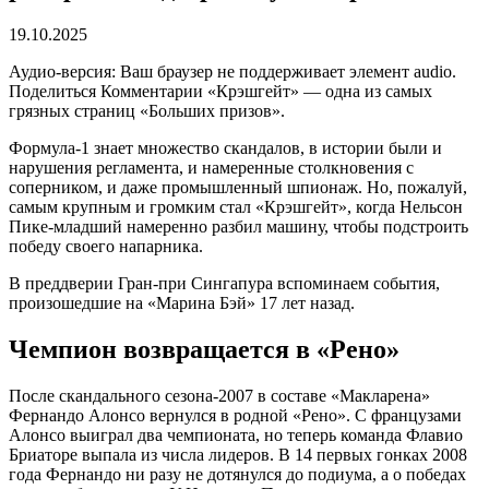
19.10.2025
Аудио-версия: Ваш браузер не поддерживает элемент audio.
Поделиться Комментарии «Крэшгейт» — одна из самых
грязных страниц «Больших призов».
Формула-1 знает множество скандалов, в истории были и
нарушения регламента, и намеренные столкновения с
соперником, и даже промышленный шпионаж. Но, пожалуй,
самым крупным и громким стал «Крэшгейт», когда Нельсон
Пике-младший намеренно разбил машину, чтобы подстроить
победу своего напарника.
В преддверии Гран-при Сингапура вспоминаем события,
произошедшие на «Марина Бэй» 17 лет назад.
Чемпион возвращается в «Рено»
После скандального сезона-2007 в составе «Макларена»
Фернандо Алонсо вернулся в родной «Рено». С французами
Алонсо выиграл два чемпионата, но теперь команда Флавио
Бриаторе выпала из числа лидеров. В 14 первых гонках 2008
года Фернандо ни разу не дотянулся до подиума, а о победах