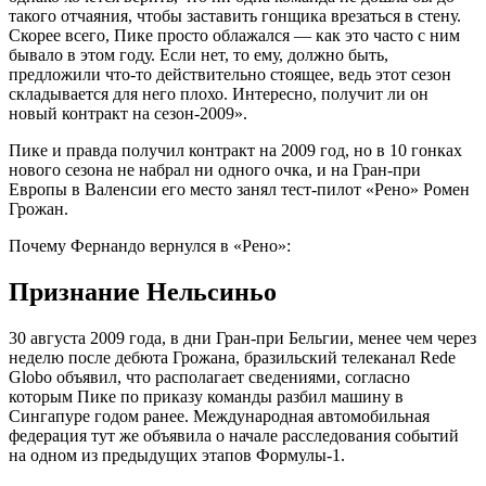
такого отчаяния, чтобы заставить гонщика врезаться в стену.
Скорее всего, Пике просто облажался — как это часто с ним
бывало в этом году. Если нет, то ему, должно быть,
предложили что-то действительно стоящее, ведь этот сезон
складывается для него плохо. Интересно, получит ли он
новый контракт на сезон-2009».
Пике и правда получил контракт на 2009 год, но в 10 гонках
нового сезона не набрал ни одного очка, и на Гран-при
Европы в Валенсии его место занял тест-пилот «Рено» Ромен
Грожан.
Почему Фернандо вернулся в «Рено»:
Признание Нельсиньо
30 августа 2009 года, в дни Гран-при Бельгии, менее чем через
неделю после дебюта Грожана, бразильский телеканал Rede
Globo объявил, что располагает сведениями, согласно
которым Пике по приказу команды разбил машину в
Сингапуре годом ранее. Международная автомобильная
федерация тут же объявила о начале расследования событий
на одном из предыдущих этапов Формулы-1.