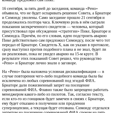
16 сентября, за пять дней до заседания, команда «Рено»
объявила, что не будет оспаривать решение Совета, а Бриаторе
и Симондс уволены. Само заседание прошло 21 сентября и
продолжалось полтора часа. Ключевую роль в нём сыграли
показания засекреченного свидетеля — человека, который
присутствовал при обсуждении «стратегии» Пике, Бриаторе и
Симондса. Причём, по его словам, идею подстроить аварию
Пике действительно сам предложил Симондсу, после чего тот
передал её Бриаторе. Свидетель Х, как он указан в протоколе,
сразу выступил против подобного плана и не знал, будет ли
он реализован, пока не увидел аварию на 15-м круге. В
результате этих показаний Совет решил, что руководство
«Рено» и Бриаторе лично знали о заговоре.
На «Рено» была наложена условная дисквалификация — в
случае повторения чего-либо подобного команда была бы
исключена из любых соревнований под эгидой ФИА.
Бриаторе дали пожизненный запрет на посещение
соревнований ФИА. Флавио также было запрещено работать
менеджером какого-либо из пилотов. Так, согласно тексту,
если кто-то из гонщиков будет замечен в связях с Бриаторе,
ему будет отказано в получении или продлении
суперлицензии, а текущая будет отозвана. Симондс отделался
запретом на посещение соревнований ФИА сроком на пять