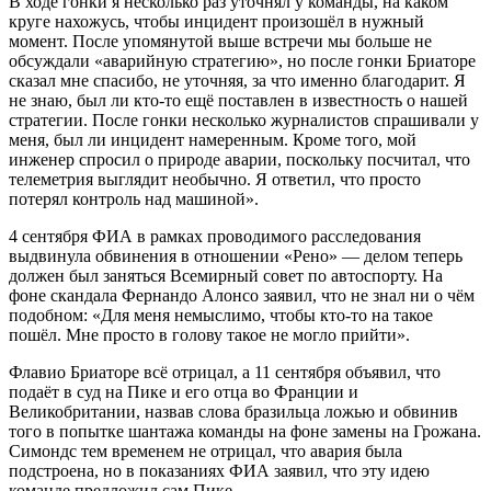
В ходе гонки я несколько раз уточнял у команды, на каком
круге нахожусь, чтобы инцидент произошёл в нужный
момент. После упомянутой выше встречи мы больше не
обсуждали «аварийную стратегию», но после гонки Бриаторе
сказал мне спасибо, не уточняя, за что именно благодарит. Я
не знаю, был ли кто-то ещё поставлен в известность о нашей
стратегии. После гонки несколько журналистов спрашивали у
меня, был ли инцидент намеренным. Кроме того, мой
инженер спросил о природе аварии, поскольку посчитал, что
телеметрия выглядит необычно. Я ответил, что просто
потерял контроль над машиной».
4 сентября ФИА в рамках проводимого расследования
выдвинула обвинения в отношении «Рено» — делом теперь
должен был заняться Всемирный совет по автоспорту. На
фоне скандала Фернандо Алонсо заявил, что не знал ни о чём
подобном: «Для меня немыслимо, чтобы кто-то на такое
пошёл. Мне просто в голову такое не могло прийти».
Флавио Бриаторе всё отрицал, а 11 сентября объявил, что
подаёт в суд на Пике и его отца во Франции и
Великобритании, назвав слова бразильца ложью и обвинив
того в попытке шантажа команды на фоне замены на Грожана.
Симондс тем временем не отрицал, что авария была
подстроена, но в показаниях ФИА заявил, что эту идею
команде предложил сам Пике.