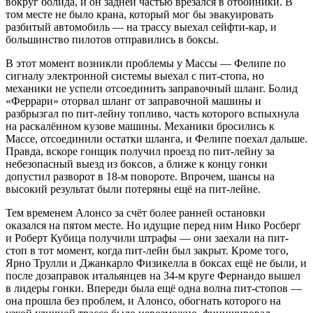
вокруг болида, и он задней частью врезался в отбойники. В
том месте не было крана, который мог бы эвакуировать
разбитый автомобиль — на трассу выехал сейфти-кар, и
большинство пилотов отправились в боксы.
В этот момент возникли проблемы у Массы — Фелипе по
сигналу электронной системы выехал с пит-стопа, но
механики не успели отсоединить заправочный шланг. Болид
«Феррари» оторвал шланг от заправочной машины и
разбрызгал по пит-лейну топливо, часть которого вспыхнула
на раскалённом кузове машины. Механики бросились к
Массе, отсоединили остатки шланга, и Фелипе поехал дальше.
Правда, вскоре гонщик получил проезд по пит-лейну за
небезопасный выезд из боксов, а ближе к концу гонки
допустил разворот в 18-м повороте. Впрочем, шансы на
высокий результат были потеряны ещё на пит-лейне.
Тем временем Алонсо за счёт более ранней остановки
оказался на пятом месте. Но идущие перед ним Нико Росберг
и Роберт Кубица получили штрафы — они заехали на пит-
стоп в тот момент, когда пит-лейн был закрыт. Кроме того,
Ярно Трулли и Джанкарло Физикелла в боксах ещё не были, и
после дозаправок итальянцев на 34-м круге Фернандо вышел
в лидеры гонки. Впереди была ещё одна волна пит-стопов —
она прошла без проблем, и Алонсо, обогнать которого на