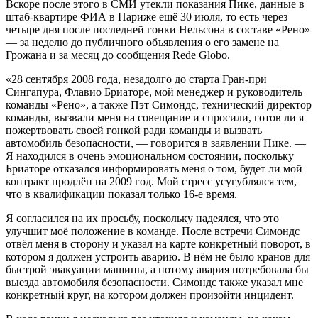
Вскоре после этого в СМИ утекли показания Пике, данные в
штаб-квартире ФИА в Париже ещё 30 июля, то есть через
четыре дня после последней гонки Нельсона в составе «Рено»
— за неделю до публичного объявления о его замене на
Грожана и за месяц до сообщения Rede Globo.
«28 сентября 2008 года, незадолго до старта Гран-при
Сингапура, Флавио Бриаторе, мой менеджер и руководитель
команды «Рено», а также Пэт Симондс, технический директор
команды, вызвали меня на совещание и спросили, готов ли я
пожертвовать своей гонкой ради команды и вызвать
автомобиль безопасности, — говорится в заявлении Пике. —
Я находился в очень эмоциональном состоянии, поскольку
Бриаторе отказался информировать меня о том, будет ли мой
контракт продлён на 2009 год. Мой стресс усугублялся тем,
что в квалификации показал только 16-е время.
Я согласился на их просьбу, поскольку надеялся, что это
улучшит моё положение в команде. После встречи Симондс
отвёл меня в сторону и указал на карте конкретный поворот, в
котором я должен устроить аварию. В нём не было кранов для
быстрой эвакуации машины, а потому авария потребовала бы
выезда автомобиля безопасности. Симондс также указал мне
конкретный круг, на котором должен произойти инцидент.