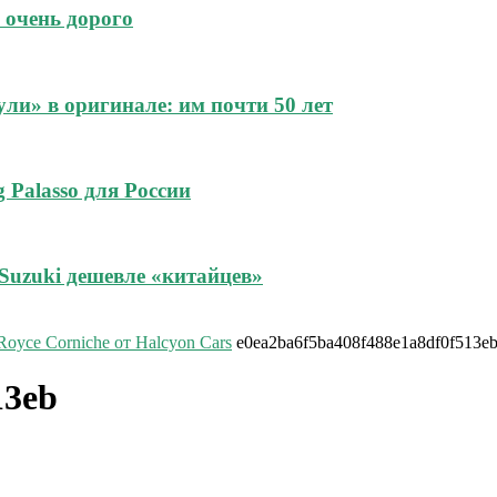
 очень дорого
и» в оригинале: им почти 50 лет
 Palasso для России
Suzuki дешевле «китайцев»
Royce Corniche от Halcyon Cars
e0ea2ba6f5ba408f488e1a8df0f513e
13eb