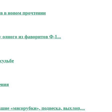
йв в новом прочтении
 одного из фаворитов Ф-1...
судьбе
ения
шие «мясорубки», подвеска, выхлоп,...