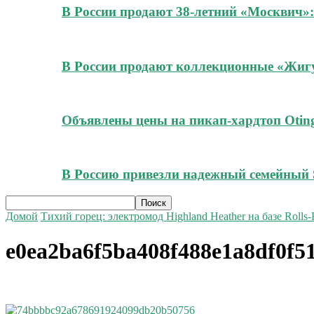
В России продают 38-летний «Москвич»:
В России продают коллекционные «Жигул
Объявлены цены на пикап-хардтоп Oting
В Россию привезли надежный семейный 
Домой
Тихий горец: электромод Highland Heather на базе Rolls-
e0ea2ba6f5ba408f488e1a8df0f5