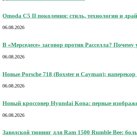
Omoda C5 II поколения: стиль, технологии и дра
06.08.2026
В «Мерседесе» заговор против Расселла? Почему у
06.08.2026
Новые Porsche 718 (Boxster и Cayman): наперекор 
06.08.2026
Новый кроссовер Hyundai Kona: первые изображ
06.08.2026
Заводской тюнинг для Ram 1500 Rumble Bee: боль