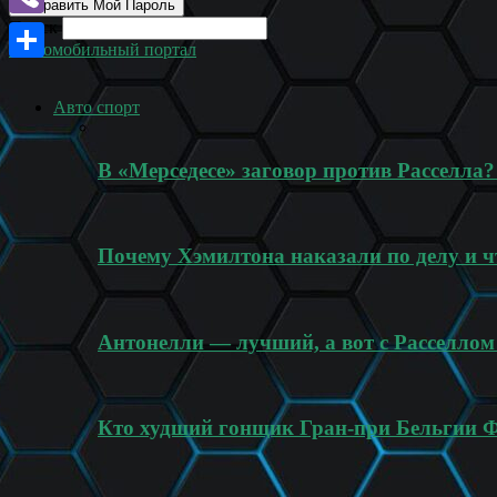
Поиск
Viber
Автомобильный портал
Отправить
Авто спорт
В «Мерседесе» заговор против Расселла
Почему Хэмилтона наказали по делу и ч
Антонелли — лучший, а вот с Расселлом
Кто худший гонщик Гран-при Бельгии 