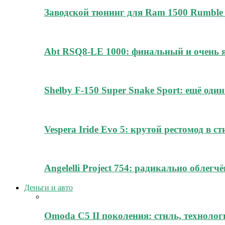
Заводской тюнинг для Ram 1500 Rumble 
Abt RSQ8-LE 1000: финальный и очень
Shelby F-150 Super Snake Sport: ещё о
Vespera Iride Evo 5: крутой рестомод в с
Angelelli Project 754: радикально облег
Деньги и авто
Omoda C5 II поколения: стиль, технолог