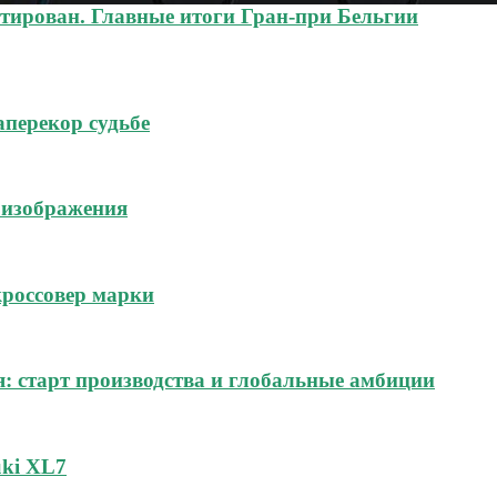
нтирован. Главные итоги Гран-при Бельгии
аперекор судьбе
 изображения
россовер марки
я: старт производства и глобальные амбиции
uki XL7