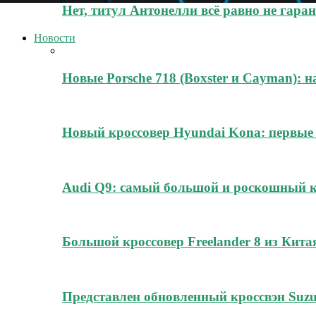
Нет, титул Антонелли всё равно не гара
Новости
Новые Porsche 718 (Boxster и Cayman): н
Новый кроссовер Hyundai Kona: первые
Audi Q9: самый большой и роскошный к
Большой кроссовер Freelander 8 из Кита
Представлен обновленный кроссвэн Suz