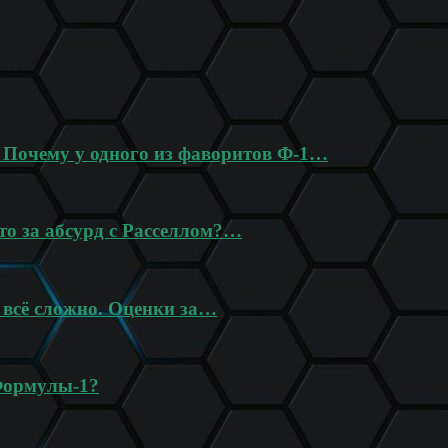
? Почему у одного из фаворитов Ф-1…
то за абсурд с Расселлом?…
 всё сложно. Оценки за…
Формулы-1?