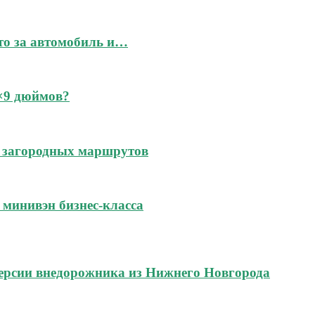
это за автомобиль и…
6×9 дюймов?
 и загородных маршрутов
м минивэн бизнес-класса
ерсии внедорожника из Нижнего Новгорода