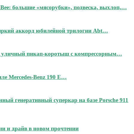
Bee: большие «мясорубки», подвеска, выхлоп,…
 яркий аккорд юбилейной трилогии Abt…
дин уличный пикап-коротыш с компрессорным…
тиле Mercedes-Benz 190 E…
чённый генеративный суперкар на базе Porsche 911
ии и драйв в новом прочтении