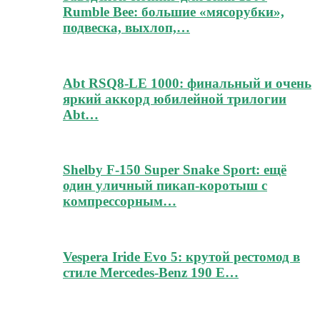
Rumble Bee: большие «мясорубки»,
подвеска, выхлоп,…
Abt RSQ8-LE 1000: финальный и очень
яркий аккорд юбилейной трилогии
Abt…
Shelby F-150 Super Snake Sport: ещё
один уличный пикап-коротыш с
компрессорным…
Vespera Iride Evo 5: крутой рестомод в
стиле Mercedes-Benz 190 E…