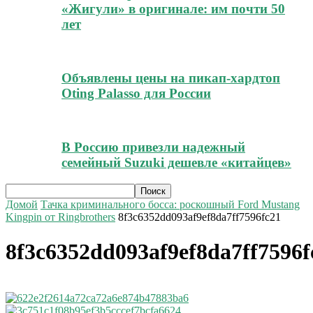
«Жигули» в оригинале: им почти 50
лет
Объявлены цены на пикап-хардтоп
Oting Palasso для России
В Россию привезли надежный
семейный Suzuki дешевле «китайцев»
Домой
Тачка криминального босса: роскошный Ford Mustang
Kingpin от Ringbrothers
8f3c6352dd093af9ef8da7ff7596fc21
8f3c6352dd093af9ef8da7ff7596f