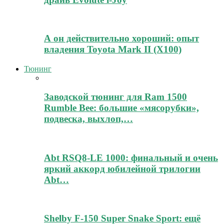
А он действительно хороший: опыт
владения Toyota Mark II (Х100)
Тюнинг
Заводской тюнинг для Ram 1500
Rumble Bee: большие «мясорубки»,
подвеска, выхлоп,…
Abt RSQ8-LE 1000: финальный и очень
яркий аккорд юбилейной трилогии
Abt…
Shelby F-150 Super Snake Sport: ещё