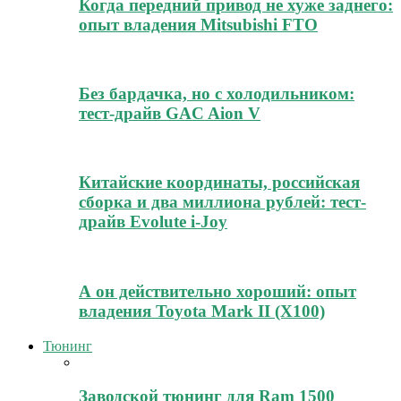
Когда передний привод не хуже заднего:
опыт владения Mitsubishi FTO
Без бардачка, но с холодильником:
тест-драйв GAC Aion V
Китайские координаты, российская
сборка и два миллиона рублей: тест-
драйв Evolute i-Joy
А он действительно хороший: опыт
владения Toyota Mark II (Х100)
Тюнинг
Заводской тюнинг для Ram 1500