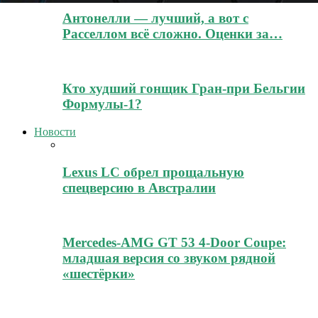
Антонелли — лучший, а вот с
Расселлом всё сложно. Оценки за…
Кто худший гонщик Гран-при Бельгии
Формулы-1?
Новости
Lexus LC обрел прощальную
спецверсию в Австралии
Mercedes-AMG GT 53 4-Door Coupe:
младшая версия со звуком рядной
«шестёрки»