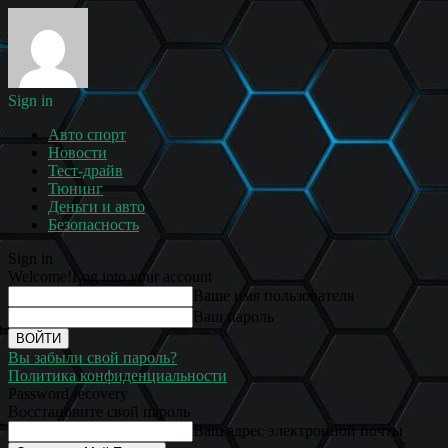
Sign in
Авто спорт
Новости
Тест-драйв
Тюнинг
Деньги и авто
Безопасность
Sign in
Welcome!
Log into your account
Ваше имя пользователя
Ваш пароль
Вы забыли свой пароль?
Политика конфиденциальности
Password recovery
Восстановите свой пароль
Ваш адрес электронной почты