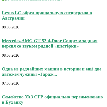
Lexus LC обрел прощальную спецверсию в
Австралии
08.08.2026
Mercedes-AMG GT 53 4-Door Coupe: младшая
версия со звуком рядной «шестёрки»
08.08.2026
Одна из редчайших машин в истории и ещё две
автожемчужины «Гараж...
07.08.2026
Семейство УАЗ СГР официально переименовано
в Буханку