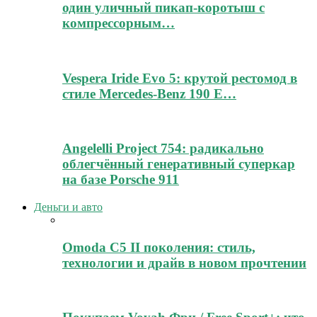
один уличный пикап-коротыш с
компрессорным…
Vespera Iride Evo 5: крутой рестомод в
стиле Mercedes-Benz 190 E…
Angelelli Project 754: радикально
облегчённый генеративный суперкар
на базе Porsche 911
Деньги и авто
Omoda C5 II поколения: стиль,
технологии и драйв в новом прочтении