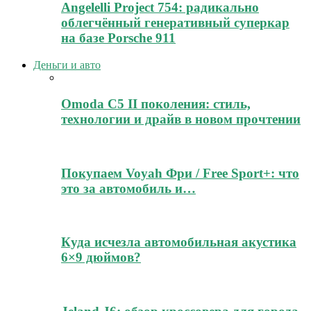
Angelelli Project 754: радикально
облегчённый генеративный суперкар
на базе Porsche 911
Деньги и авто
Omoda C5 II поколения: стиль,
технологии и драйв в новом прочтении
Покупаем Voyah Фри / Free Sport+: что
это за автомобиль и…
Куда исчезла автомобильная акустика
6×9 дюймов?