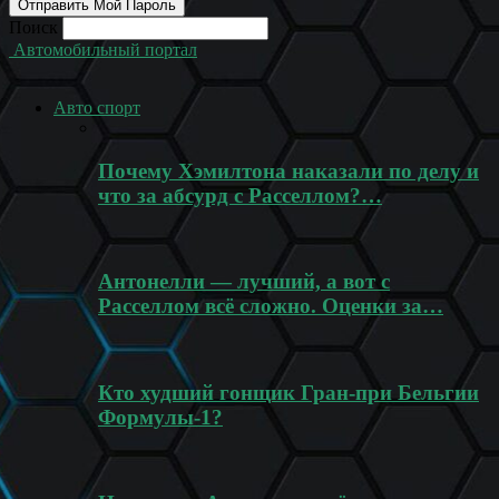
Поиск
Автомобильный портал
Авто спорт
Почему Хэмилтона наказали по делу и
что за абсурд с Расселлом?…
Антонелли — лучший, а вот с
Расселлом всё сложно. Оценки за…
Кто худший гонщик Гран-при Бельгии
Формулы-1?