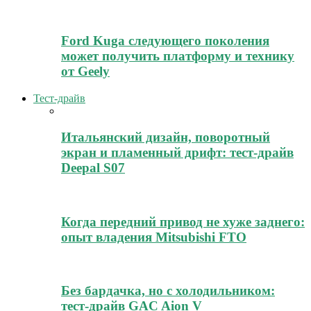
Ford Kuga следующего поколения
может получить платформу и технику
от Geely
Тест-драйв
Итальянский дизайн, поворотный
экран и пламенный дрифт: тест-драйв
Deepal S07
Когда передний привод не хуже заднего:
опыт владения Mitsubishi FTO
Без бардачка, но с холодильником:
тест-драйв GAC Aion V