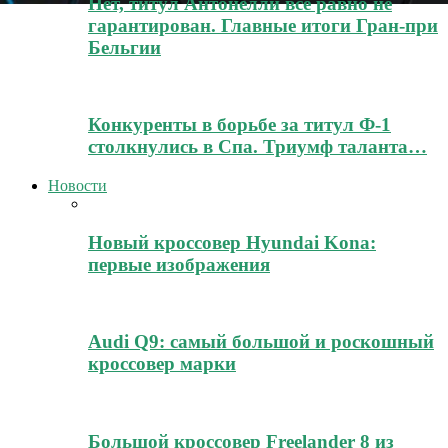
Нет, титул Антонелли всё равно не
гарантирован. Главные итоги Гран-при
Бельгии
Конкуренты в борьбе за титул Ф-1
столкнулись в Спа. Триумф таланта…
Новости
Новый кроссовер Hyundai Kona:
первые изображения
Audi Q9: самый большой и роскошный
кроссовер марки
Большой кроссовер Freelander 8 из