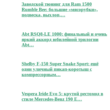
Заводской тюнинг для Ram 1500
Rumble Bee: большие «мясорубки»,
подвеска, выхлоп,…
Abt RSQ8-LE 1000: финальный и очень
яркий аккорд юбилейной трилогии
Abt…
Shelby F-150 Super Snake Sport: ещё
один уличный пикап-коротыш с
компрессорным…
Vespera Iride Evo 5: крутой рестомод в
стиле Mercedes-Benz 190 E…