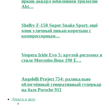
яркий аккорд юбилейной трилогии
Abt…
Shelby F-150 Super Snake Sport: ещё
один уличный пикап-коротыш с
компрессорным…
Vespera Iride Evo 5: крутой рестомод в
стиле Mercedes-Benz 190 E…
Angelelli Project 754: радикально
облегчённый генеративный суперкар
на базе Porsche 911
Деньги и авто