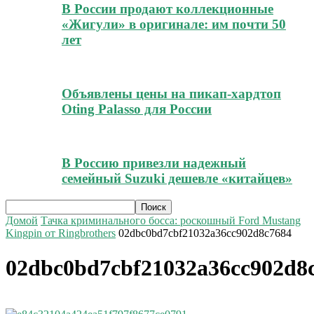
В России продают коллекционные
«Жигули» в оригинале: им почти 50
лет
Объявлены цены на пикап-хардтоп
Oting Palasso для России
В Россию привезли надежный
семейный Suzuki дешевле «китайцев»
Домой
Тачка криминального босса: роскошный Ford Mustang
Kingpin от Ringbrothers
02dbc0bd7cbf21032a36cc902d8c7684
02dbc0bd7cbf21032a36cc902d8