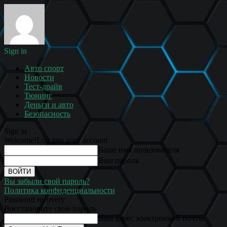
Sign in
Авто спорт
Новости
Тест-драйв
Тюнинг
Деньги и авто
Безопасность
Sign in
Welcome!
Log into your account
Ваше имя пользователя
Ваш пароль
Вы забыли свой пароль?
Политика конфиденциальности
Password recovery
Восстановите свой пароль
Ваш адрес электронной почты