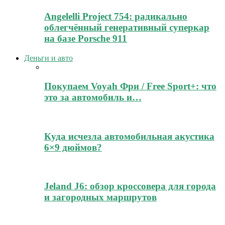
Angelelli Project 754: радикально
облегчённый генеративный суперкар
на базе Porsche 911
Деньги и авто
Покупаем Voyah Фри / Free Sport+: что
это за автомобиль и…
Куда исчезла автомобильная акустика
6×9 дюймов?
Jeland J6: обзор кроссовера для города
и загородных маршрутов