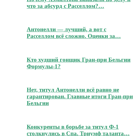
что за абсурд с Расселлом?…
Антонелли — лучший, а вот с
Расселлом всё сложно. Оценки за…
Кто худший гонщик Гран-при Бельгии
Формулы-1?
Нет, титул Антонелли всё равно не
гарантирован. Главные итоги Гран-при
Бельгии
Конкуренты в борьбе за титул Ф-1
столкнулись в Спа. Триумф таланта…