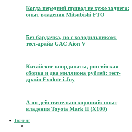
Когда передний привод не хуже заднего:
опыт владения Mitsubishi FTO
Без бардачка, но с холодильником:
тест-драйв GAC Aion V
Китайские координаты, российская
сборка и два миллиона рублей: тест-
драйв Evolute i-Joy
А он действительно хороший: опыт
владения Toyota Mark II (Х100)
Тюнинг