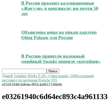
В России продают коллекционные
«Жигули» в оригинале: им почти 50
лет
Объявлены цены на пикап-хардтоп
Oting Palasso для России
В Россию привезли надежный
семейный Suzuki дешевле «китайцев»
Домой
Gunther Werks F-26: «узкоглазый» 1000-сильный
рестомод по мотивам Porsche 935
e03261940c6d64ec893c4a9611336b0b
e03261940c6d64ec893c4a96113