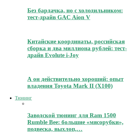
Без бардачка, но с холодильником:
тест-драйв GAC Aion V
Китайские координаты, российская
сборка и два миллиона рублей: тест-
драйв Evolute i-Joy
А он действительно хороший: опыт
владения Toyota Mark II (Х100)
Тюнинг
Заводской тюнинг для Ram 1500
Rumble Bee: большие «мясорубки»,
подвеска, выхлоп,…