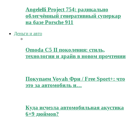
Angelelli Project 754: радикально
облегчённый генеративный суперкар
на базе Porsche 911
Деньги и авто
Omoda C5 II поколения: стиль,
технологии и драйв в новом прочтении
Покупаем Voyah Фри / Free Sport+: что
это за автомобиль и…
Куда исчезла автомобильная акустика
6×9 дюймов?