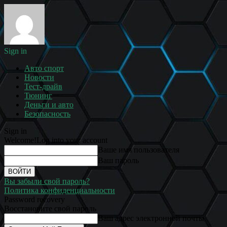
Sign in
Авто спорт
Новости
Тест-драйв
Тюнинг
Деньги и авто
Безопасность
Sign in
Welcome!
Log into your account
Ваше имя пользователя
Ваш пароль
Вы забыли свой пароль?
Политика конфиденциальности
Password recovery
Восстановите свой пароль
Ваш адрес электронной почты