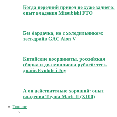
Когда передний привод не хуже заднего:
опыт владения Mitsubishi FTO
Без бардачка, но с холодильником:
тест-драйв GAC Aion V
Китайские координаты, российская
сборка и два миллиона рублей: тест-
драйв Evolute i-Joy
А он действительно хороший: опыт
владения Toyota Mark II (Х100)
Тюнинг