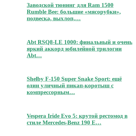
Заводской тюнинг для Ram 1500
Rumble Bee: большие «мясорубки»,
подвеска, выхлоп,…
Abt RSQ8-LE 1000: финальный и очень
яркий аккорд юбилейной трилогии
Abt…
Shelby F-150 Super Snake Sport: ещё
один уличный пикап-коротыш с
компрессорным…
Vespera Iride Evo 5: крутой рестомод в
стиле Mercedes-Benz 190 E…