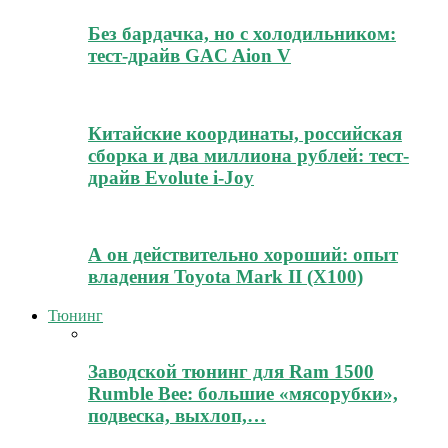
Без бардачка, но с холодильником:
тест-драйв GAC Aion V
Китайские координаты, российская
сборка и два миллиона рублей: тест-
драйв Evolute i-Joy
А он действительно хороший: опыт
владения Toyota Mark II (Х100)
Тюнинг
Заводской тюнинг для Ram 1500
Rumble Bee: большие «мясорубки»,
подвеска, выхлоп,…