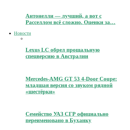
Антонелли — лучший, а вот с
Расселлом всё сложно. Оценки за…
Новости
Lexus LC обрел прощальную
спецверсию в Австралии
Mercedes-AMG GT 53 4-Door Coupe:
младшая версия со звуком рядной
«шестёрки»
Семейство УАЗ СГР официально
переименовано в Буханку