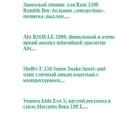
Заводской тюнинг для Ram 1500
Rumble Bee: большие «мясорубки»,
подвеска, выхлоп,…
Abt RSQ8-LE 1000: финальный и очень
яркий аккорд юбилейной трилогии
Abt…
Shelby F-150 Super Snake Sport: ещё
один уличный пикап-коротыш с
компрессорным…
Vespera Iride Evo 5: крутой рестомод в
стиле Mercedes-Benz 190 E…