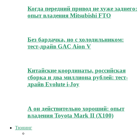
Когда передний привод не хуже заднего:
опыт владения Mitsubishi FTO
Без бардачка, но с холодильником:
тест-драйв GAC Aion V
Китайские координаты, российская
сборка и два миллиона рублей: тест-
драйв Evolute i-Joy
А он действительно хороший: опыт
владения Toyota Mark II (Х100)
Тюнинг