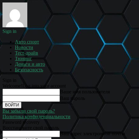
Sign in
Авто спорт
Новости
Тест-драйв
Тюнинг
Деньги и авто
Безопасность
Sign in
Welcome!
Log into your account
Ваше имя пользователя
Ваш пароль
Вы забыли свой пароль?
Политика конфиденциальности
Password recovery
Восстановите свой пароль
Ваш адрес электронной почты