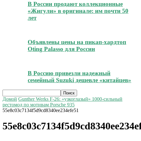
В России продают коллекционные
«Жигули» в оригинале: им почти 50
лет
Объявлены цены на пикап-хардтоп
Oting Palasso для России
В Россию привезли надежный
семейный Suzuki дешевле «китайцев»
Домой
Gunther Werks F-26: «узкоглазый» 1000-сильный
рестомод по мотивам Porsche 935
55e8c03c7134f5d9cd8340ee234efe51
55e8c03c7134f5d9cd8340ee234e