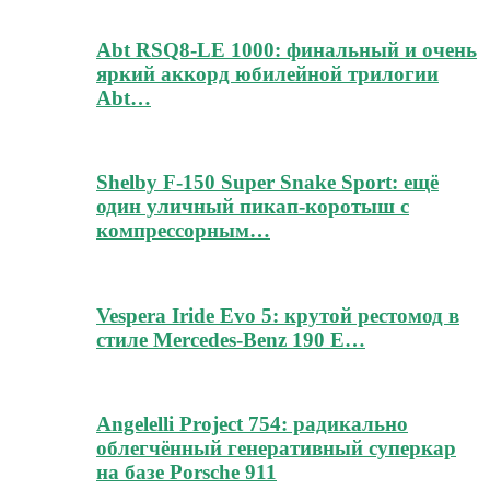
Abt RSQ8-LE 1000: финальный и очень
яркий аккорд юбилейной трилогии
Abt…
Shelby F-150 Super Snake Sport: ещё
один уличный пикап-коротыш с
компрессорным…
Vespera Iride Evo 5: крутой рестомод в
стиле Mercedes-Benz 190 E…
Angelelli Project 754: радикально
облегчённый генеративный суперкар
на базе Porsche 911