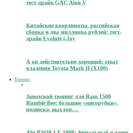
тест-драйв GAC Aion V
Китайские координаты, российская
сборка и два миллиона рублей: тест-
драйв Evolute i-Joy
А он действительно хороший: опыт
владения Toyota Mark II (Х100)
Тюнинг
Заводской тюнинг для Ram 1500
Rumble Bee: большие «мясорубки»,
подвеска, выхлоп,…
Abt RSQ8-LE 1000: финальный и очень