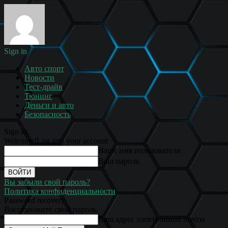
Sign in
Авто спорт
Новости
Тест-драйв
Тюнинг
Деньги и авто
Безопасность
Sign in
Welcome!
Log into your account
Ваше имя пользователя
Ваш пароль
Вы забыли свой пароль?
Политика конфиденциальности
Password recovery
Восстановите свой пароль
Ваш адрес электронной почты