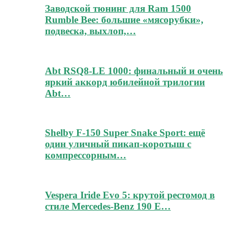
Заводской тюнинг для Ram 1500
Rumble Bee: большие «мясорубки»,
подвеска, выхлоп,…
Abt RSQ8-LE 1000: финальный и очень
яркий аккорд юбилейной трилогии
Abt…
Shelby F-150 Super Snake Sport: ещё
один уличный пикап-коротыш с
компрессорным…
Vespera Iride Evo 5: крутой рестомод в
стиле Mercedes-Benz 190 E…