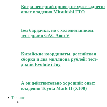
Когда передний привод не хуже заднего:
опыт владения Mitsubishi FTO
Без бардачка, но с холодильником:
тест-драйв GAC Aion V
Китайские координаты, российская
сборка и два миллиона рублей: тест-
драйв Evolute i-Joy
А он действительно хороший: опыт
владения Toyota Mark II (Х100)
Тюнинг