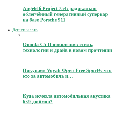
Angelelli Project 754: радикально
облегчённый генеративный суперкар
на базе Porsche 911
Деньги и авто
Omoda C5 II поколения: стиль,
технологии и драйв в новом прочтении
Покупаем Voyah Фри / Free Sport+: что
это за автомобиль и…
Куда исчезла автомобильная акустика
6×9 дюймов?