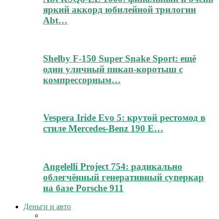
яркий аккорд юбилейной трилогии
Abt…
Shelby F-150 Super Snake Sport: ещё
один уличный пикап-коротыш с
компрессорным…
Vespera Iride Evo 5: крутой рестомод в
стиле Mercedes-Benz 190 E…
Angelelli Project 754: радикально
облегчённый генеративный суперкар
на базе Porsche 911
Деньги и авто