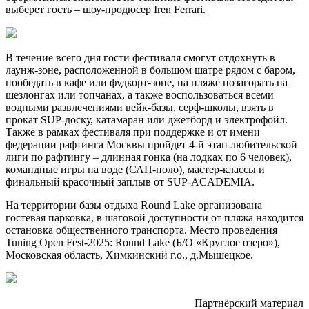
выберет гость – шоу-продюсер Iren Ferrari.
В течение всего дня гости фестиваля смогут отдохнуть в
лаунж-зоне, расположенной в большом шатре рядом с баром,
пообедать в кафе или фудкорт-зоне, на пляже позагорать на
шезлонгах или топчанах, а также воспользоваться всеми
водными развлечениями вейк-базы, серф-школы, взять в
прокат SUP-доску, катамаран или джетборд и электрофойл.
Также в рамках фестиваля при поддержке и от имени
федерации рафтинга Москвы пройдет 4-й этап любительской
лиги по рафтингу – длинная гонка (на лодках по 6 человек),
командные игры на воде (САП-поло), мастер-классы и
финальный красочный заплыв от SUP-ACADEMIA.
На территории базы отдыха Round Lake организована
гостевая парковка, в шаговой доступности от пляжа находится
остановка общественного транспорта. Место проведения
Tuning Open Fest-2025: Round Lake (Б/О «Круглое озеро»),
Московская область, Химкинский г.о., д.Мышецкое.
Партнёрский материал