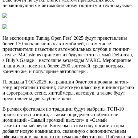
неравнодушных к автомобильному тюнингу и техно-музыке.
На экспозиции Tuning Open Fest` 2025 будут представлены
более 170 эксклюзивных автомобилей, в том числе
представители известных автомобильных клубов и тюнинг-
ателье. M-Customs привезут из будущего тот самый DeLorean,
а Billy’s Garage – настоящие вездеходы МАКС. Мероприятие
планируют посетить более 2500 зрителей, среди которых,
конечно же, и популярные автоблогеры.
Площадка TOF-2025 по традиции будет зонирована на топ-
зону,​ агрегатный тюнинг, советскую классику,​ винилографию
и аэрографию, стенс, янгтаймеры, автозвук, а также будут
представлены две клубные зоны.
В рамках фестиваля по традиции будут выбраны ТОП-10
проектов экспозиции, а также определены победители
номинаций «Самый громкий выхлоп» и «Самый
зажигательный звук». Бонусом в этом году организаторы
добавят новую номинацию, связанную с дополнительным
оформлением экспоната по тематике фестиваля. Победителя