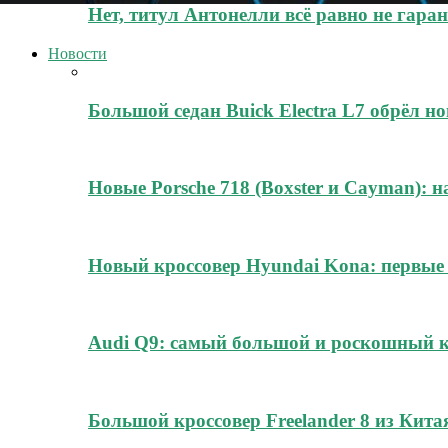
Нет, титул Антонелли всё равно не гара
Новости
Большой седан Buick Electra L7 обрёл н
Новые Porsche 718 (Boxster и Cayman): н
Новый кроссовер Hyundai Kona: первые
Audi Q9: самый большой и роскошный к
Большой кроссовер Freelander 8 из Кита