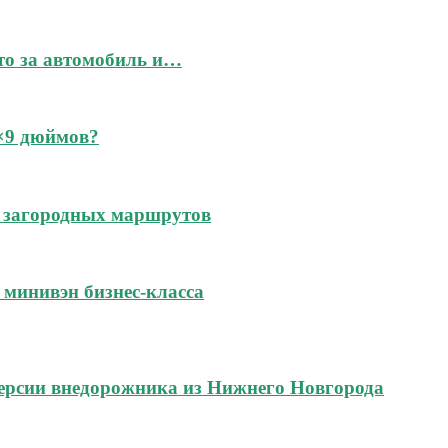
это за автомобиль и…
6×9 дюймов?
 и загородных маршрутов
м минивэн бизнес-класса
ерсии внедорожника из Нижнего Новгорода