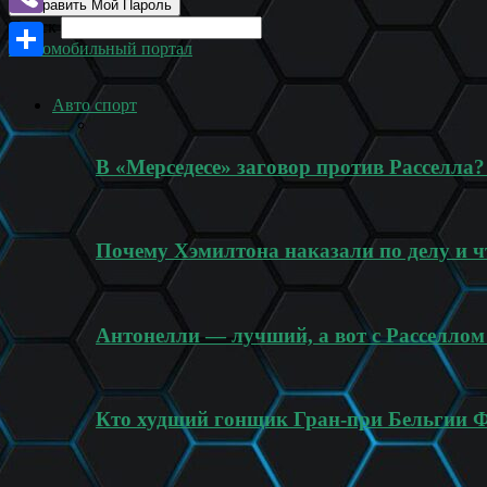
Поиск
Viber
Автомобильный портал
Отправить
Авто спорт
В «Мерседесе» заговор против Расселла
Почему Хэмилтона наказали по делу и ч
Антонелли — лучший, а вот с Расселлом
Кто худший гонщик Гран-при Бельгии 