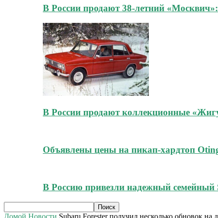
В России продают 38-летний «Москвич»:
В России продают коллекционные «Жигул
Объявлены цены на пикап-хардтоп Oting
В Россию привезли надежный семейный 
Домой
Новости
Subaru Forester получил несколько обновок на