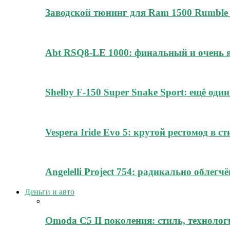
Заводской тюнинг для Ram 1500 Rumble 
Abt RSQ8-LE 1000: финальный и очень
Shelby F-150 Super Snake Sport: ещё о
Vespera Iride Evo 5: крутой рестомод в с
Angelelli Project 754: радикально облег
Деньги и авто
Omoda C5 II поколения: стиль, технолог