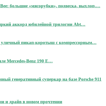
Bee: большие «мясорубки», подвеска, выхлоп,…
 яркий аккорд юбилейной трилогии Abt…
дин уличный пикап-коротыш с компрессорным…
тиле Mercedes-Benz 190 E…
чённый генеративный суперкар на базе Porsche 911
ии и драйв в новом прочтении