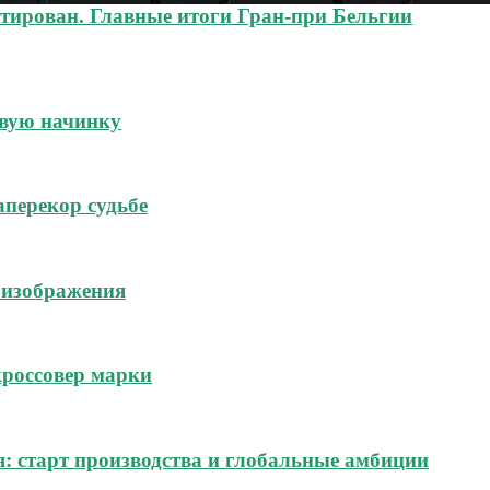
нтирован. Главные итоги Гран-при Бельгии
овую начинку
аперекор судьбе
 изображения
россовер марки
я: старт производства и глобальные амбиции