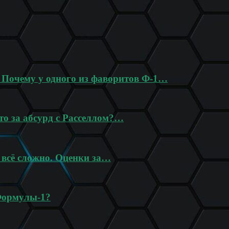
? Почему у одного из фаворитов Ф-1…
то за абсурд с Расселлом?…
 всё сложно. Оценки за…
Формулы-1?