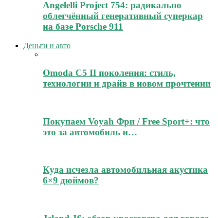
Angelelli Project 754: радикально
облегчённый генеративный суперкар
на базе Porsche 911
Деньги и авто
Omoda C5 II поколения: стиль,
технологии и драйв в новом прочтении
Покупаем Voyah Фри / Free Sport+: что
это за автомобиль и…
Куда исчезла автомобильная акустика
6×9 дюймов?