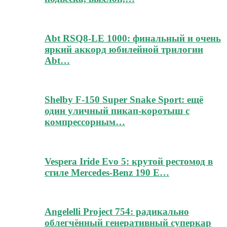
Abt RSQ8-LE 1000: финальный и очень
яркий аккорд юбилейной трилогии
Abt…
Shelby F-150 Super Snake Sport: ещё
один уличный пикап-коротыш с
компрессорным…
Vespera Iride Evo 5: крутой рестомод в
стиле Mercedes-Benz 190 E…
Angelelli Project 754: радикально
облегчённый генеративный суперкар