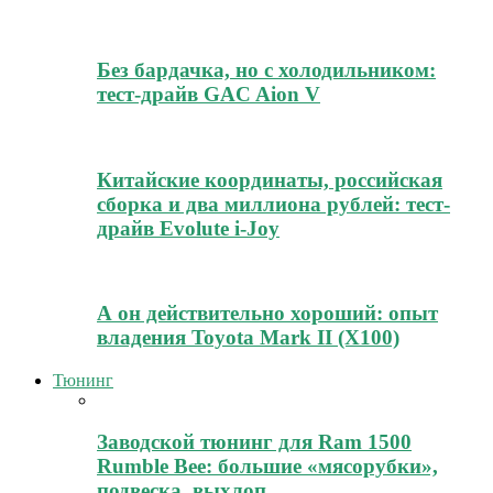
Без бардачка, но с холодильником:
тест-драйв GAC Aion V
Китайские координаты, российская
сборка и два миллиона рублей: тест-
драйв Evolute i-Joy
А он действительно хороший: опыт
владения Toyota Mark II (Х100)
Тюнинг
Заводской тюнинг для Ram 1500
Rumble Bee: большие «мясорубки»,
подвеска, выхлоп,…