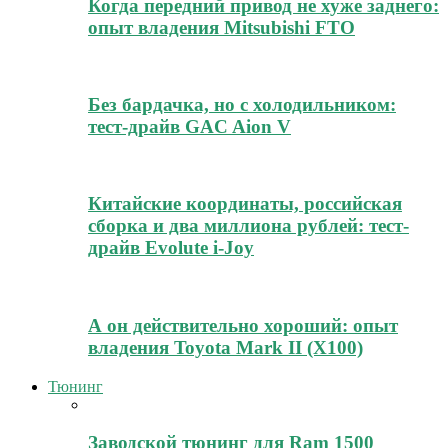
Когда передний привод не хуже заднего:
опыт владения Mitsubishi FTO
Без бардачка, но с холодильником:
тест-драйв GAC Aion V
Китайские координаты, российская
сборка и два миллиона рублей: тест-
драйв Evolute i-Joy
А он действительно хороший: опыт
владения Toyota Mark II (Х100)
Тюнинг
Заводской тюнинг для Ram 1500