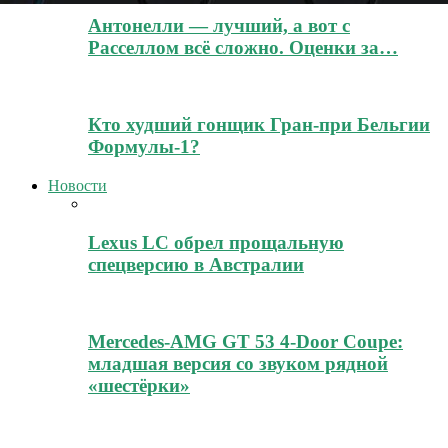
Антонелли — лучший, а вот с
Расселлом всё сложно. Оценки за…
Кто худший гонщик Гран-при Бельгии
Формулы-1?
Новости
Lexus LC обрел прощальную
спецверсию в Австралии
Mercedes-AMG GT 53 4-Door Coupe:
младшая версия со звуком рядной
«шестёрки»