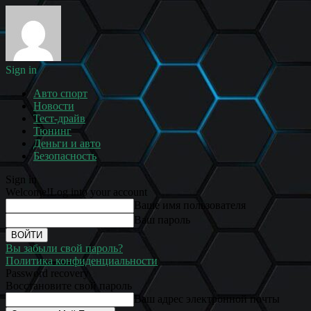
Sign in
Авто спорт
Новости
Тест-драйв
Тюнинг
Деньги и авто
Безопасность
Sign in
Welcome!
Log into your account
Ваше имя пользователя
Ваш пароль
Вы забыли свой пароль?
Политика конфиденциальности
Password recovery
Восстановите свой пароль
Ваш адрес электронной почты