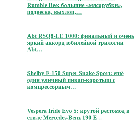
Rumble Bee: большие «мясорубки»,
подвеска, выхлоп,…
Abt RSQ8-LE 1000: финальный и очень
яркий аккорд юбилейной трилогии
Abt…
Shelby F-150 Super Snake Sport: ещё
один уличный пикап-коротыш с
компрессорным…
Vespera Iride Evo 5: крутой рестомод в
стиле Mercedes-Benz 190 E…