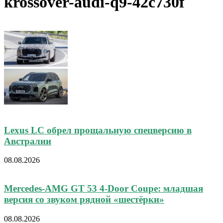
krossover-audi-q9-42c730f
Lexus LC обрел прощальную спецверсию в
Австралии
08.08.2026
Mercedes-AMG GT 53 4-Door Coupe: младшая
версия со звуком рядной «шестёрки»
08.08.2026