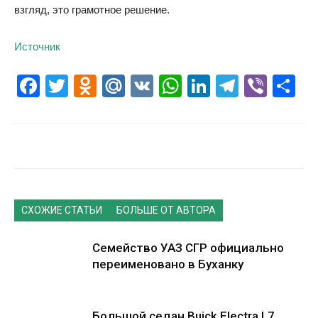
взгляд, это грамотное решение.
Источник
Facebook
Twitter
Odnoklassniki
Mail.Ru
VK
WhatsApp
LinkedIn
Telegr
Vibe
О
СХОЖИЕ СТАТЬИ
БОЛЬШЕ ОТ АВТОРА
Семейство УАЗ СГР официально
переименовано в Буханку
Большой седан Buick Electra L7