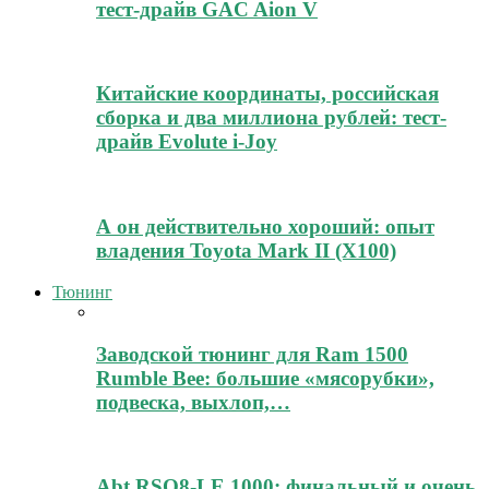
тест-драйв GAC Aion V
Китайские координаты, российская
сборка и два миллиона рублей: тест-
драйв Evolute i-Joy
А он действительно хороший: опыт
владения Toyota Mark II (Х100)
Тюнинг
Заводской тюнинг для Ram 1500
Rumble Bee: большие «мясорубки»,
подвеска, выхлоп,…
Abt RSQ8-LE 1000: финальный и очень