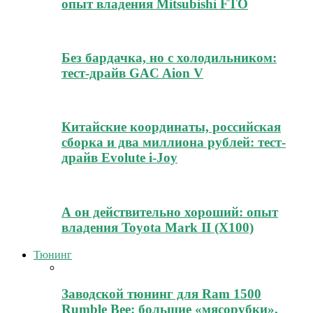
опыт владения Mitsubishi FTO
Без бардачка, но с холодильником:
тест-драйв GAC Aion V
Китайские координаты, российская
сборка и два миллиона рублей: тест-
драйв Evolute i-Joy
А он действительно хороший: опыт
владения Toyota Mark II (Х100)
Тюнинг
Заводской тюнинг для Ram 1500
Rumble Bee: большие «мясорубки»,