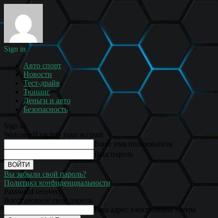
Sign in
Авто спорт
Новости
Тест-драйв
Тюнинг
Деньги и авто
Безопасность
Sign in
Welcome!
Log into your account
Ваше имя пользователя
Ваш пароль
Вы забыли свой пароль?
Политика конфиденциальности
Password recovery
Восстановите свой пароль
Ваш адрес электронной почты