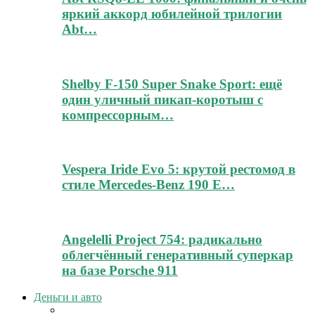
яркий аккорд юбилейной трилогии
Abt…
Shelby F-150 Super Snake Sport: ещё
один уличный пикап-коротыш с
компрессорным…
Vespera Iride Evo 5: крутой рестомод в
стиле Mercedes-Benz 190 E…
Angelelli Project 754: радикально
облегчённый генеративный суперкар
на базе Porsche 911
Деньги и авто