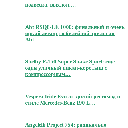
подвеска, выхлоп,…
Abt RSQ8-LE 1000: финальный и очень
яркий аккорд юбилейной трилогии
Abt…
Shelby F-150 Super Snake Sport: ещё
один уличный пикап-коротыш с
компрессорным…
Vespera Iride Evo 5: крутой рестомод в
стиле Mercedes-Benz 190 E…
Angelelli Project 754: радикально