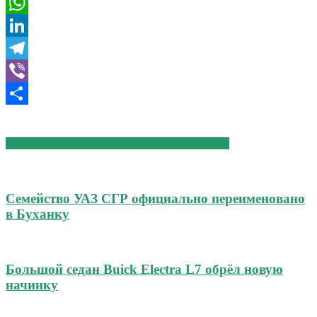
VK
WhatsApp
LinkedIn
Telegram
Viber
Отправить
СХОЖИЕ СТАТЬИ
БОЛЬШЕ ОТ АВТОРА
Семейство УАЗ СГР официально переименовано
в Буханку
Большой седан Buick Electra L7 обрёл новую
начинку