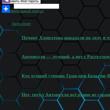
Поиск
Viber
Автомобильный портал
Отправить
Авто спорт
Почему Хэмилтона наказали по делу и ч
Антонелли — лучший, а вот с Расселлом
Кто худший гонщик Гран-при Бельгии 
Нет, титул Антонелли всё равно не гара