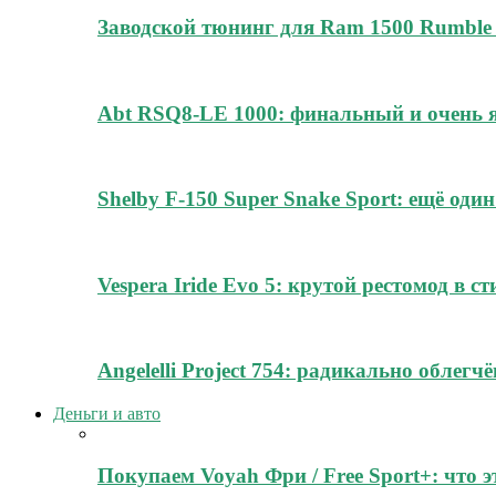
Заводской тюнинг для Ram 1500 Rumble 
Abt RSQ8-LE 1000: финальный и очень
Shelby F-150 Super Snake Sport: ещё о
Vespera Iride Evo 5: крутой рестомод в с
Angelelli Project 754: радикально облег
Деньги и авто
Покупаем Voyah Фри / Free Sport+: что 