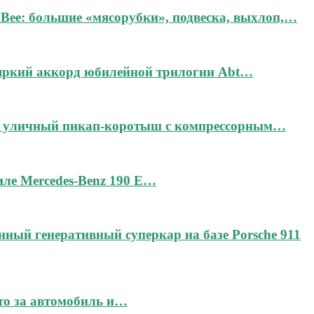
Bee: большие «мясорубки», подвеска, выхлоп,…
 яркий аккорд юбилейной трилогии Abt…
дин уличный пикап-коротыш с компрессорным…
тиле Mercedes-Benz 190 E…
чённый генеративный суперкар на базе Porsche 911
это за автомобиль и…