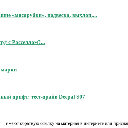
шие «мясорубки», подвеска, выхлоп,...
рд с Расселлом?...
 марки
ный дрифт: тест-драйв Deepal S07
 — имеют обратную ссылку на материал в интернете или присла