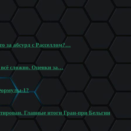
то за абсурд с Расселлом?…
 всё сложно. Оценки за…
Формулы-1?
нтирован. Главные итоги Гран-при Бельгии