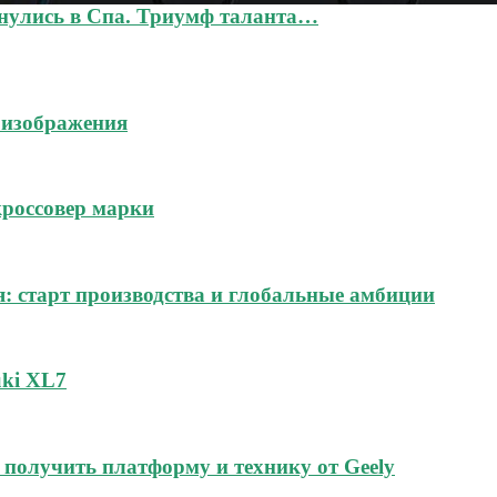
кнулись в Спа. Триумф таланта…
 изображения
россовер марки
я: старт производства и глобальные амбиции
uki XL7
получить платформу и технику от Geely