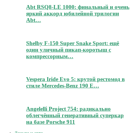
Abt RSQ8-LE 1000: финальный и очень
яркий аккорд юбилейной трилогии
Abt…
Shelby F-150 Super Snake Sport: ещё
один уличный пикап-коротыш с
компрессорным…
Vespera Iride Evo 5: крутой рестомод в
стиле Mercedes-Benz 190 E…
Angelelli Project 754: радикально
облегчённый генеративный суперкар
на базе Porsche 911