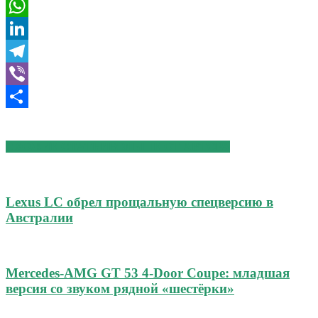
VK
WhatsApp
LinkedIn
Telegram
Viber
Отправить
СХОЖИЕ СТАТЬИ
БОЛЬШЕ ОТ АВТОРА
Lexus LC обрел прощальную спецверсию в
Австралии
Mercedes-AMG GT 53 4-Door Coupe: младшая
версия со звуком рядной «шестёрки»