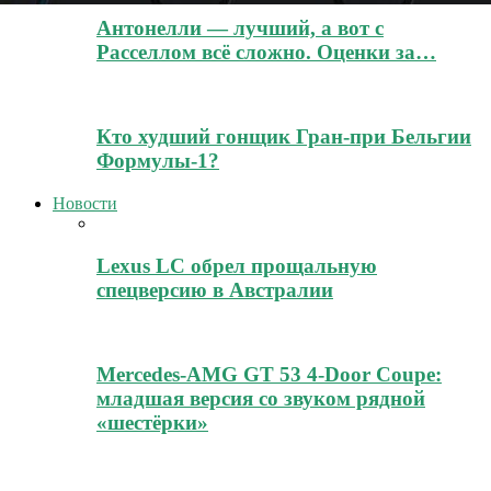
Антонелли — лучший, а вот с
Расселлом всё сложно. Оценки за…
Кто худший гонщик Гран-при Бельгии
Формулы-1?
Новости
Lexus LC обрел прощальную
спецверсию в Австралии
Mercedes-AMG GT 53 4-Door Coupe:
младшая версия со звуком рядной
«шестёрки»