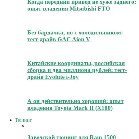
Когда передний привод не хуже заднего:
опыт владения Mitsubishi FTO
Без бардачка, но с холодильником:
тест-драйв GAC Aion V
Китайские координаты, российская
сборка и два миллиона рублей: тест-
драйв Evolute i-Joy
А он действительно хороший: опыт
владения Toyota Mark II (Х100)
Тюнинг
Заводской тюнинг для Ram 1500