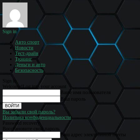
Sign in
Авто спорт
Новости
Тест-драйв
Тюнинг
Деньги и авто
Безопасность
Sign in
Welcome!
Log into your account
Ваше имя пользователя
Ваш пароль
Вы забыли свой пароль?
Политика конфиденциальности
Password recovery
Восстановите свой пароль
Ваш адрес электронной почты