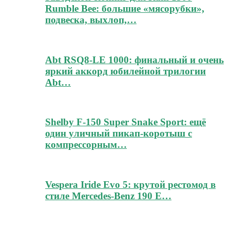
Rumble Bee: большие «мясорубки»,
подвеска, выхлоп,…
Abt RSQ8-LE 1000: финальный и очень
яркий аккорд юбилейной трилогии
Abt…
Shelby F-150 Super Snake Sport: ещё
один уличный пикап-коротыш с
компрессорным…
Vespera Iride Evo 5: крутой рестомод в
стиле Mercedes-Benz 190 E…