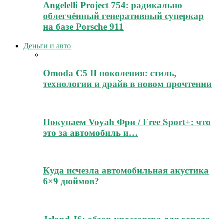
Angelelli Project 754: радикально
облегчённый генеративный суперкар
на базе Porsche 911
Деньги и авто
Omoda C5 II поколения: стиль,
технологии и драйв в новом прочтении
Покупаем Voyah Фри / Free Sport+: что
это за автомобиль и…
Куда исчезла автомобильная акустика
6×9 дюймов?