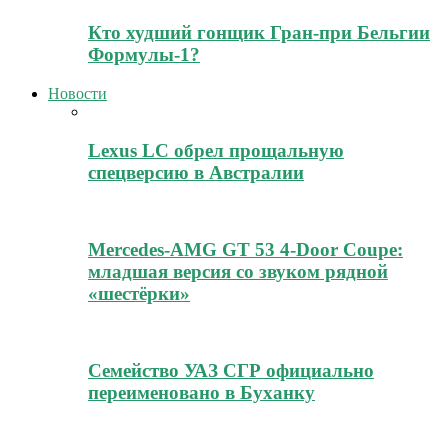
Кто худший гонщик Гран-при Бельгии
Формулы-1?
Новости
Lexus LC обрел прощальную
спецверсию в Австралии
Mercedes-AMG GT 53 4-Door Coupe:
младшая версия со звуком рядной
«шестёрки»
Семейство УАЗ СГР официально
переименовано в Буханку