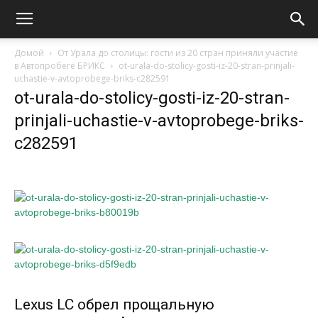
Домой
От Урала до столицы: гости из 20 стран приняли участие
в Автопробеге БРИКС
ot-urala-do-stolicy-gosti-iz-20-stran-prinjali-
uchastie-v-avtoprobege-briks-c282591
ot-urala-do-stolicy-gosti-iz-20-stran-
prinjali-uchastie-v-avtoprobege-briks-
c282591
Lexus LC обрел прощальную