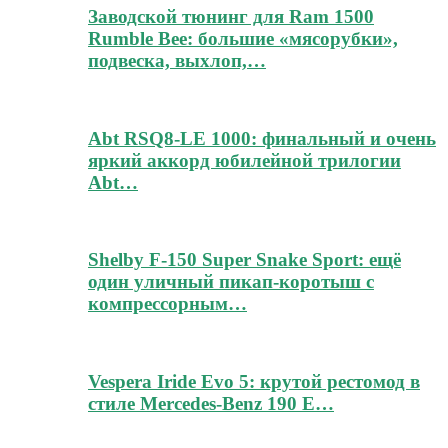
Заводской тюнинг для Ram 1500
Rumble Bee: большие «мясорубки»,
подвеска, выхлоп,…
Abt RSQ8-LE 1000: финальный и очень
яркий аккорд юбилейной трилогии
Abt…
Shelby F-150 Super Snake Sport: ещё
один уличный пикап-коротыш с
компрессорным…
Vespera Iride Evo 5: крутой рестомод в
стиле Mercedes-Benz 190 E…