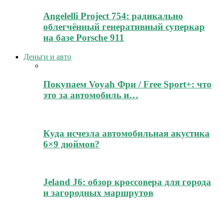
Angelelli Project 754: радикально
облегчённый генеративный суперкар
на базе Porsche 911
Деньги и авто
Покупаем Voyah Фри / Free Sport+: что
это за автомобиль и…
Куда исчезла автомобильная акустика
6×9 дюймов?
Jeland J6: обзор кроссовера для города
и загородных маршрутов