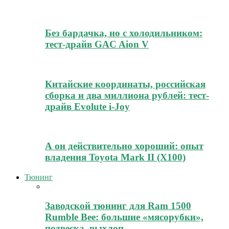
Без бардачка, но с холодильником:
тест-драйв GAC Aion V
Китайские координаты, российская
сборка и два миллиона рублей: тест-
драйв Evolute i-Joy
А он действительно хороший: опыт
владения Toyota Mark II (Х100)
Тюнинг
Заводской тюнинг для Ram 1500
Rumble Bee: большие «мясорубки»,
подвеска, выхлоп,…