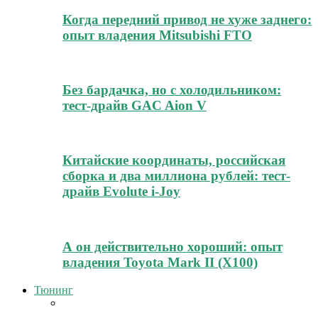
Когда передний привод не хуже заднего:
опыт владения Mitsubishi FTO
Без бардачка, но с холодильником:
тест-драйв GAC Aion V
Китайские координаты, российская
сборка и два миллиона рублей: тест-
драйв Evolute i-Joy
А он действительно хороший: опыт
владения Toyota Mark II (Х100)
Тюнинг