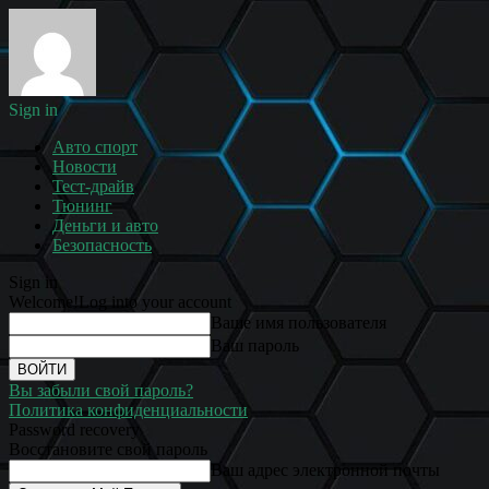
Sign in
Авто спорт
Новости
Тест-драйв
Тюнинг
Деньги и авто
Безопасность
Sign in
Welcome!
Log into your account
Ваше имя пользователя
Ваш пароль
Вы забыли свой пароль?
Политика конфиденциальности
Password recovery
Восстановите свой пароль
Ваш адрес электронной почты