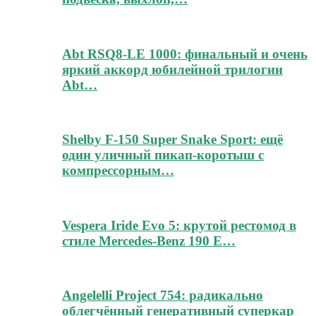
Abt RSQ8-LE 1000: финальный и очень
яркий аккорд юбилейной трилогии
Abt…
Shelby F-150 Super Snake Sport: ещё
один уличный пикап-коротыш с
компрессорным…
Vespera Iride Evo 5: крутой рестомод в
стиле Mercedes-Benz 190 E…
Angelelli Project 754: радикально
облегчённый генеративный суперкар