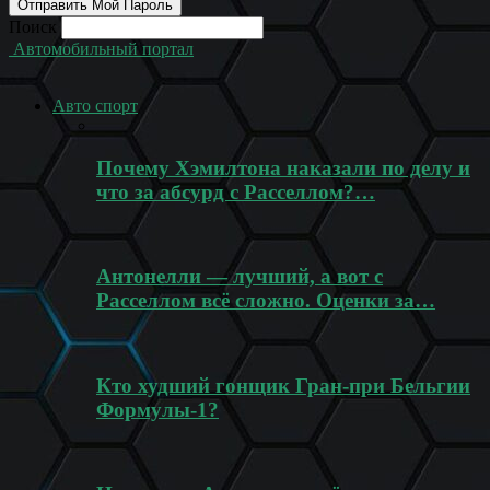
Поиск
Автомобильный портал
Авто спорт
Почему Хэмилтона наказали по делу и
что за абсурд с Расселлом?…
Антонелли — лучший, а вот с
Расселлом всё сложно. Оценки за…
Кто худший гонщик Гран-при Бельгии
Формулы-1?