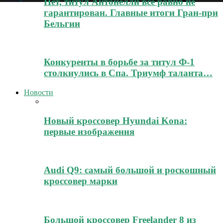
Нет, титул Антонелли всё равно не
гарантирован. Главные итоги Гран-при
Бельгии
Конкуренты в борьбе за титул Ф-1
столкнулись в Спа. Триумф таланта…
Новости
Новый кроссовер Hyundai Kona:
первые изображения
Audi Q9: самый большой и роскошный
кроссовер марки
Большой кроссовер Freelander 8 из