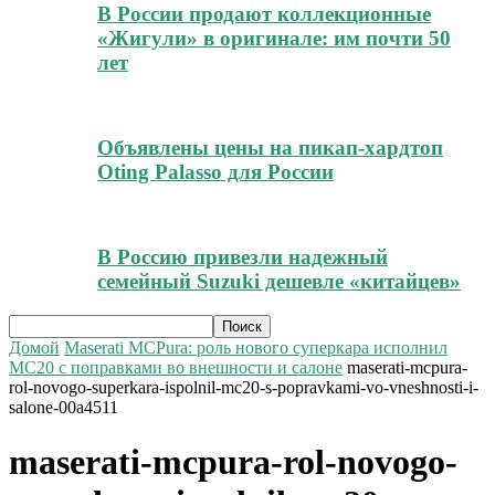
В России продают коллекционные
«Жигули» в оригинале: им почти 50
лет
Объявлены цены на пикап-хардтоп
Oting Palasso для России
В Россию привезли надежный
семейный Suzuki дешевле «китайцев»
Домой
Maserati MCPura: роль нового суперкара исполнил
MC20 с поправками во внешности и салоне
maserati-mcpura-
rol-novogo-superkara-ispolnil-mc20-s-popravkami-vo-vneshnosti-i-
salone-00a4511
maserati-mcpura-rol-novogo-