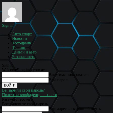
Sign in
Авто спорт
Новости
Тест-драйв
Тюнинг
Деньги и авто
Безопасность
Sign in
Welcome!
Log into your account
Ваше имя пользователя
Ваш пароль
Вы забыли свой пароль?
Политика конфиденциальности
Password recovery
Восстановите свой пароль
Ваш адрес электронной почты