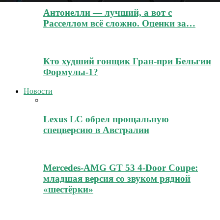
Антонелли — лучший, а вот с
Расселлом всё сложно. Оценки за…
Кто худший гонщик Гран-при Бельгии
Формулы-1?
Новости
Lexus LC обрел прощальную
спецверсию в Австралии
Mercedes-AMG GT 53 4-Door Coupe:
младшая версия со звуком рядной
«шестёрки»