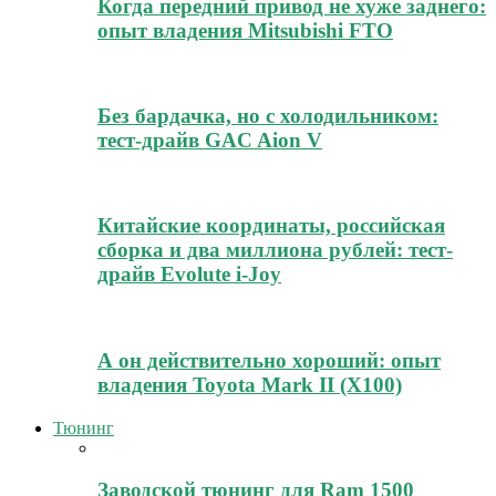
Когда передний привод не хуже заднего:
опыт владения Mitsubishi FTO
Без бардачка, но с холодильником:
тест-драйв GAC Aion V
Китайские координаты, российская
сборка и два миллиона рублей: тест-
драйв Evolute i-Joy
А он действительно хороший: опыт
владения Toyota Mark II (Х100)
Тюнинг
Заводской тюнинг для Ram 1500