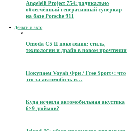
Angelelli Project 754: радикально
облегчённый генеративный суперкар
на базе Porsche 911
Деньги и авто
Omoda C5 II поколения: стиль,
технологии и драйв в новом прочтении
Покупаем Voyah Фри / Free Sport+: что
это за автомобиль и…
Куда исчезла автомобильная акустика
6×9 дюймов?