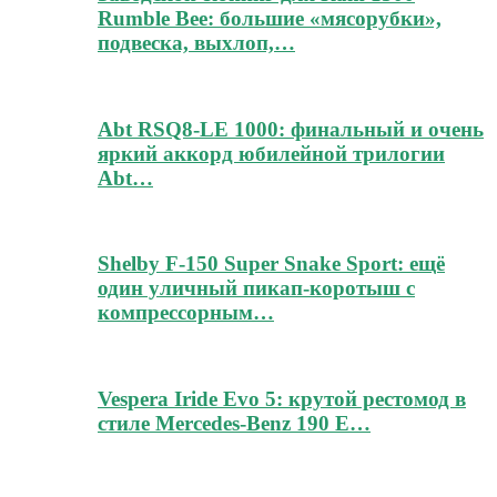
Rumble Bee: большие «мясорубки»,
подвеска, выхлоп,…
Abt RSQ8-LE 1000: финальный и очень
яркий аккорд юбилейной трилогии
Abt…
Shelby F-150 Super Snake Sport: ещё
один уличный пикап-коротыш с
компрессорным…
Vespera Iride Evo 5: крутой рестомод в
стиле Mercedes-Benz 190 E…