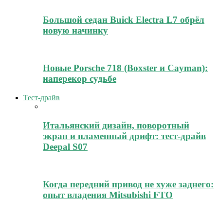
Большой седан Buick Electra L7 обрёл
новую начинку
Новые Porsche 718 (Boxster и Cayman):
наперекор судьбе
Тест-драйв
Итальянский дизайн, поворотный
экран и пламенный дрифт: тест-драйв
Deepal S07
Когда передний привод не хуже заднего:
опыт владения Mitsubishi FTO