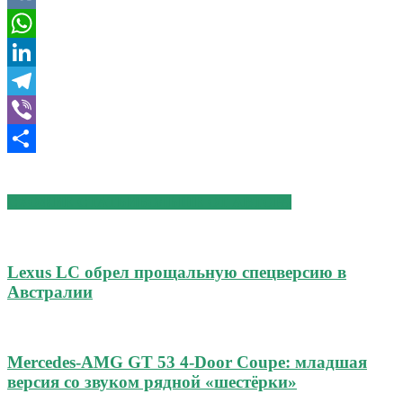
VK
WhatsApp
LinkedIn
Telegram
Viber
Отправить
СХОЖИЕ СТАТЬИ
БОЛЬШЕ ОТ АВТОРА
Lexus LC обрел прощальную спецверсию в
Австралии
Mercedes-AMG GT 53 4-Door Coupe: младшая
версия со звуком рядной «шестёрки»