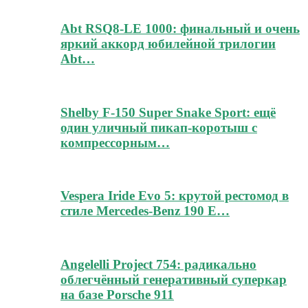
Abt RSQ8-LE 1000: финальный и очень
яркий аккорд юбилейной трилогии
Abt…
Shelby F-150 Super Snake Sport: ещё
один уличный пикап-коротыш с
компрессорным…
Vespera Iride Evo 5: крутой рестомод в
стиле Mercedes-Benz 190 E…
Angelelli Project 754: радикально
облегчённый генеративный суперкар
на базе Porsche 911