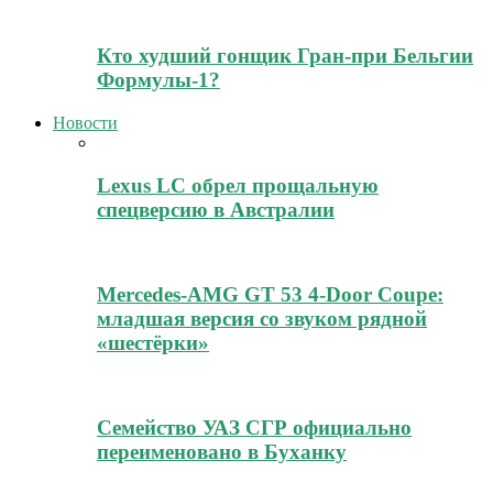
Кто худший гонщик Гран-при Бельгии
Формулы-1?
Новости
Lexus LC обрел прощальную
спецверсию в Австралии
Mercedes-AMG GT 53 4-Door Coupe:
младшая версия со звуком рядной
«шестёрки»
Семейство УАЗ СГР официально
переименовано в Буханку