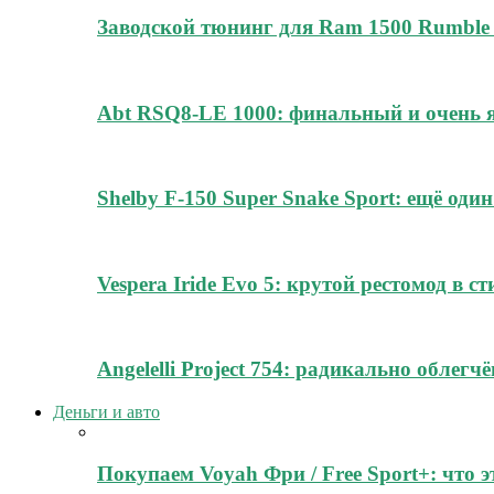
Заводской тюнинг для Ram 1500 Rumble 
Abt RSQ8-LE 1000: финальный и очень
Shelby F-150 Super Snake Sport: ещё о
Vespera Iride Evo 5: крутой рестомод в с
Angelelli Project 754: радикально облег
Деньги и авто
Покупаем Voyah Фри / Free Sport+: что 