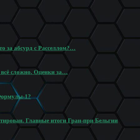
то за абсурд с Расселлом?…
 всё сложно. Оценки за…
Формулы-1?
нтирован. Главные итоги Гран-при Бельгии