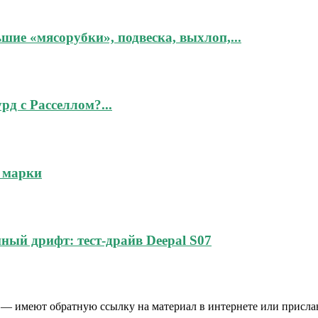
шие «мясорубки», подвеска, выхлоп,...
рд с Расселлом?...
 марки
ный дрифт: тест-драйв Deepal S07
 — имеют обратную ссылку на материал в интернете или присла