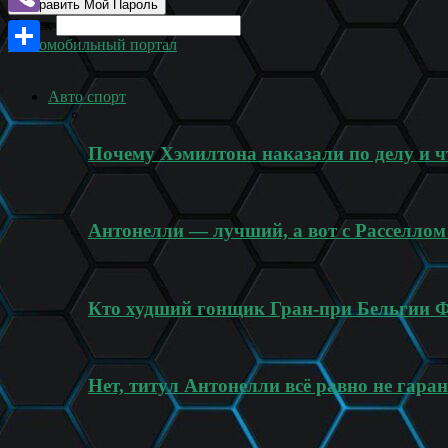
Поиск
Viber
Автомобильный портал
Отправить
Авто спорт
Почему Хэмилтона наказали по делу и ч
Антонелли — лучший, а вот с Расселлом
Кто худший гонщик Гран-при Бельгии 
Нет, титул Антонелли всё равно не гара