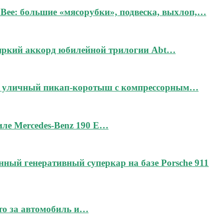
Bee: большие «мясорубки», подвеска, выхлоп,…
 яркий аккорд юбилейной трилогии Abt…
дин уличный пикап-коротыш с компрессорным…
тиле Mercedes-Benz 190 E…
чённый генеративный суперкар на базе Porsche 911
это за автомобиль и…