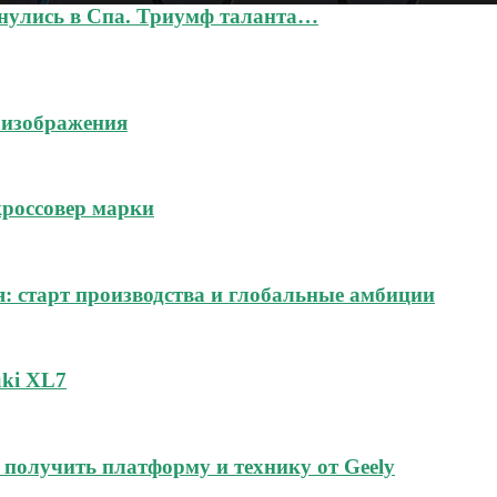
кнулись в Спа. Триумф таланта…
 изображения
россовер марки
я: старт производства и глобальные амбиции
uki XL7
получить платформу и технику от Geely