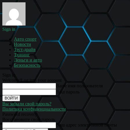
Sign in
Авто спорт
Новости
Тест-драйв
Тюнинг
Деньги и авто
Безопасность
Sign in
Welcome!
Log into your account
Ваше имя пользователя
Ваш пароль
Вы забыли свой пароль?
Политика конфиденциальности
Password recovery
Восстановите свой пароль
Ваш адрес электронной почты