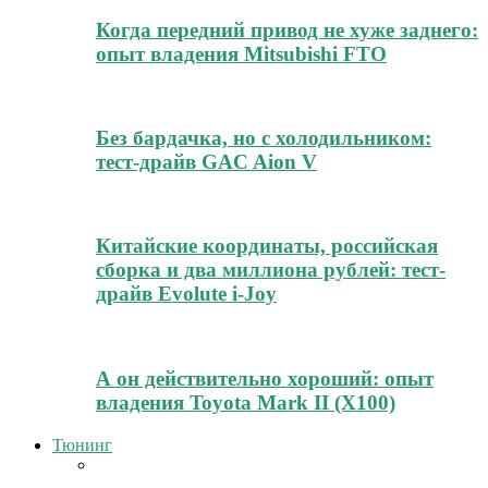
Когда передний привод не хуже заднего:
опыт владения Mitsubishi FTO
Без бардачка, но с холодильником:
тест-драйв GAC Aion V
Китайские координаты, российская
сборка и два миллиона рублей: тест-
драйв Evolute i-Joy
А он действительно хороший: опыт
владения Toyota Mark II (Х100)
Тюнинг