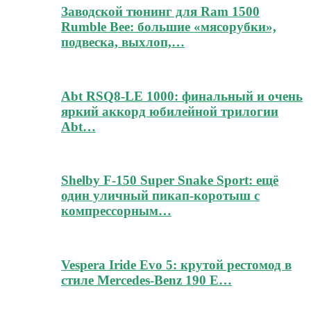
Заводской тюнинг для Ram 1500
Rumble Bee: большие «мясорубки»,
подвеска, выхлоп,…
Abt RSQ8-LE 1000: финальный и очень
яркий аккорд юбилейной трилогии
Abt…
Shelby F-150 Super Snake Sport: ещё
один уличный пикап-коротыш с
компрессорным…
Vespera Iride Evo 5: крутой рестомод в
стиле Mercedes-Benz 190 E…