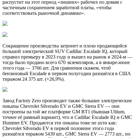
распустит на этот период «лишних» рабочих по домам с
частичным сохранением заработной платы, «чтобы
соответствовать рыночной динамике».
Сокращение производства затронет и плохо продающийся
большой электрический SUV Cadillac Escalade IQ, который
справил премьеру в 2023 году и вышел на рынок в 2024-м —
тогда было продано всего 670 экземпляров, а в январе-июне
этого года — 3766 шт. Для сравнения скажем, чтоб
бензиновый Escalade в первом полугодии разошёлся в США
тиражом 24 375 шт. (+26,9%).
Завод Factory Zero производит также большие электрические
пикапы Chevrolet Silverado EV и GMC Sierra EV — они
построены на той же платформе GM BT1 (бывшая Ultium,
точнее её рамный вариант), что и Cadillac Escalade IQ и GMC
Hummer EV. Продаются эти пикапы тоже не ахти как:
Chevrolet Silverado EV в первой половине этого года
разошёлся тиражом 5439 шт., GMC Sierra EV — 2773 шт., но