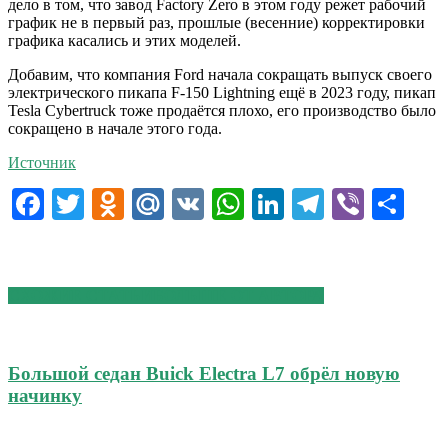
дело в том, что завод Factory Zero в этом году режет рабочий
график не в первый раз, прошлые (весенние) корректировки
графика касались и этих моделей.
Добавим, что компания Ford начала сокращать выпуск своего
электрического пикапа F-150 Lightning ещё в 2023 году, пикап
Tesla Cybertruck тоже продаётся плохо, его производство было
сокращено в начале этого года.
Источник
Facebook
Twitter
Odnoklassniki
Mail.Ru
VK
WhatsApp
LinkedIn
Telegram
Viber
От
СХОЖИЕ СТАТЬИ
БОЛЬШЕ ОТ АВТОРА
Большой седан Buick Electra L7 обрёл новую
начинку