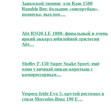
Заводской тюнинг для Ram 1500
Rumble Bee: большие «мясорубки»,
подвеска, выхлоп,…
Abt RSQ8-LE 1000: финальный и очень
яркий аккорд юбилейной трилогии
Abt…
Shelby F-150 Super Snake Sport: ещё
один уличный пикап-коротыш с
компрессорным…
Vespera Iride Evo 5: крутой рестомод в
стиле Mercedes-Benz 190 E…