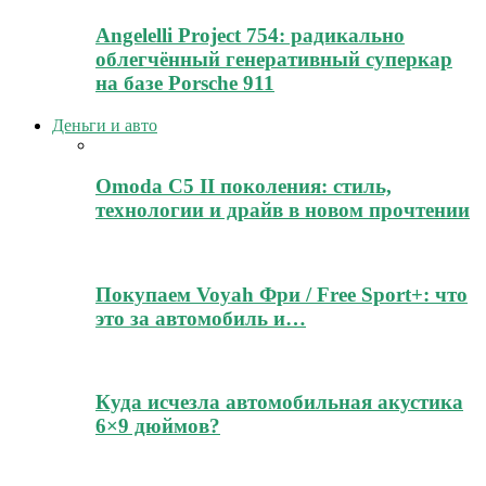
Angelelli Project 754: радикально
облегчённый генеративный суперкар
на базе Porsche 911
Деньги и авто
Omoda C5 II поколения: стиль,
технологии и драйв в новом прочтении
Покупаем Voyah Фри / Free Sport+: что
это за автомобиль и…
Куда исчезла автомобильная акустика
6×9 дюймов?