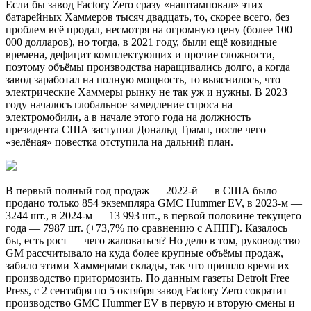
Если бы завод Factory Zero сразу «наштамповал» этих
батарейных Хаммеров тысяч двадцать, то, скорее всего, без
проблем всё продал, несмотря на огромную цену (более 100
000 долларов), но тогда, в 2021 году, были ещё ковидные
времена, дефицит комплектующих и прочие сложности,
поэтому объёмы производства наращивались долго, а когда
завод заработал на полную мощность, то выяснилось, что
электрические Хаммеры рынку не так уж и нужны. В 2023
году началось глобальное замедление спроса на
электромобили, а в начале этого года на должность
президента США заступил Дональд Трамп, после чего
«зелёная» повестка отступила на дальний план.
В первый полный год продаж — 2022-й — в США было
продано только 854 экземпляра GMC Hummer EV, в 2023-м —
3244 шт., в 2024-м — 13 993 шт., в первой половине текущего
года — 7987 шт. (+73,7% по сравнению с АППГ). Казалось
бы, есть рост — чего жаловаться? Но дело в том, руководство
GM рассчитывало на куда более крупные объёмы продаж,
забило этими Хаммерами склады, так что пришло время их
производство притормозить. По данным газеты Detroit Free
Press, с 2 сентября по 5 октября завод Factory Zero сократит
производство GMC Hummer EV в первую и вторую смены и