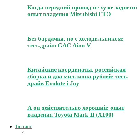
Когда передний привод не хуже заднего:
опыт владения Mitsubishi FTO
Без бардачка, но с холодильником:
тест-драйв GAC Aion V
Китайские координаты, российская
сборка и два миллиона рублей: тест-
драйв Evolute i-Joy
А он действительно хороший: опыт
владения Toyota Mark II (Х100)
Тюнинг