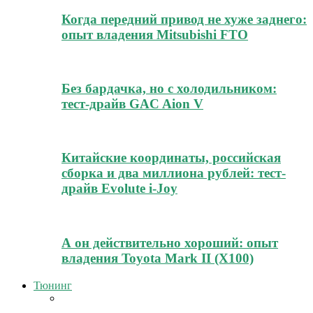
Когда передний привод не хуже заднего:
опыт владения Mitsubishi FTO
Без бардачка, но с холодильником:
тест-драйв GAC Aion V
Китайские координаты, российская
сборка и два миллиона рублей: тест-
драйв Evolute i-Joy
А он действительно хороший: опыт
владения Toyota Mark II (Х100)
Тюнинг