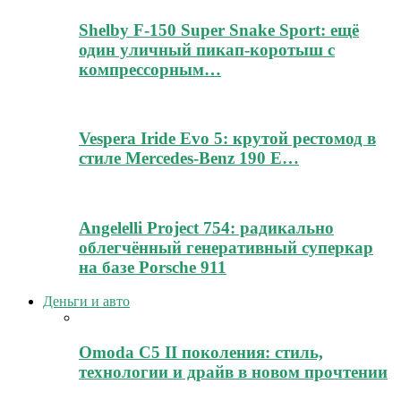
Shelby F-150 Super Snake Sport: ещё
один уличный пикап-коротыш с
компрессорным…
Vespera Iride Evo 5: крутой рестомод в
стиле Mercedes-Benz 190 E…
Angelelli Project 754: радикально
облегчённый генеративный суперкар
на базе Porsche 911
Деньги и авто
Omoda C5 II поколения: стиль,
технологии и драйв в новом прочтении