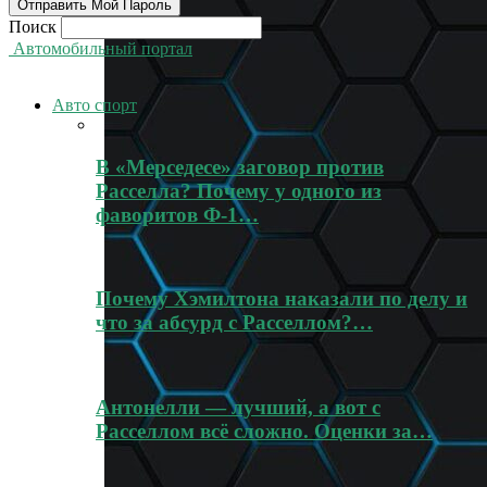
Поиск
Автомобильный портал
Авто спорт
В «Мерседесе» заговор против
Расселла? Почему у одного из
фаворитов Ф-1…
Почему Хэмилтона наказали по делу и
что за абсурд с Расселлом?…
Антонелли — лучший, а вот с
Расселлом всё сложно. Оценки за…