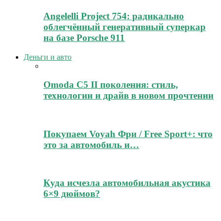
Angelelli Project 754: радикально
облегчённый генеративный суперкар
на базе Porsche 911
Деньги и авто
Omoda C5 II поколения: стиль,
технологии и драйв в новом прочтении
Покупаем Voyah Фри / Free Sport+: что
это за автомобиль и…
Куда исчезла автомобильная акустика
6×9 дюймов?