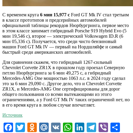
С временем круга
6 мин 15,977 с
Ford GT Mk IV стал третьим
в классе прототипов и предсерийных автомобилей
официальной таблицы рекордов Нюрбургринга, первое место
в этом классе занимает гибридный Porsche 919 Hybrid Evo (5
мин 19,546 с), второе — электрический Volkswagen ID.R (6
мин 05,336 с). Получается, что среди чисто бензиновый
машин Ford GT Mk IV — первый на Нордшляйфе и самый
быстрый среди американских автомобилей.
Для сравнения скажем, что гибридный 1267-сильный
Chevrolet Corvette ZR1X в прошлом году проехал Северную
петлю Нюрбургринга за 6 мин 49,275 с, а гибридный
Mercedes-AMG One мощностью 1063 л.с. в 2024 году сделал
это за 6 мин 29,090 с. Другое дело, что и Chevrolet Corvette
ZR1X, и Mercedes-AMG One сертифицированы для дорог
общего пользования со всеми вытекающими из этого
ограничениями, а у Ford GT Mk IV таких ограничений нет, но
в его время круга в любом случае впечатляет.
Источник
Facebook
Twitter
Odnoklassniki
Mail.Ru
VK
WhatsApp
LinkedIn
Telegram
Viber
От