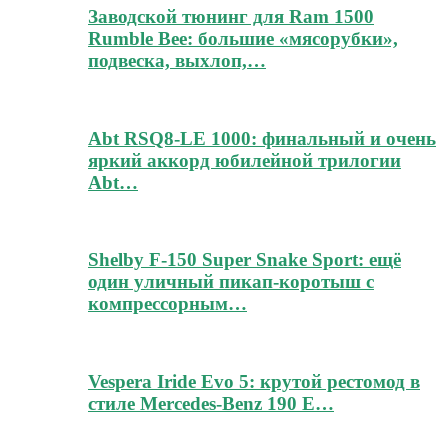
Заводской тюнинг для Ram 1500
Rumble Bee: большие «мясорубки»,
подвеска, выхлоп,…
Abt RSQ8-LE 1000: финальный и очень
яркий аккорд юбилейной трилогии
Abt…
Shelby F-150 Super Snake Sport: ещё
один уличный пикап-коротыш с
компрессорным…
Vespera Iride Evo 5: крутой рестомод в
стиле Mercedes-Benz 190 E…