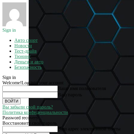
Sign in
Авто спорт
Новости
Тест-драйв
Тюнинг
Деньги и авто
Безопасность
Sign in
Welcome!
Log into your account
Ваше имя пользователя
Ваш пароль
Вы забыли свой пароль?
Политика конфиденциальности
Password recovery
Восстановите свой пароль
Ваш адрес электронной почты