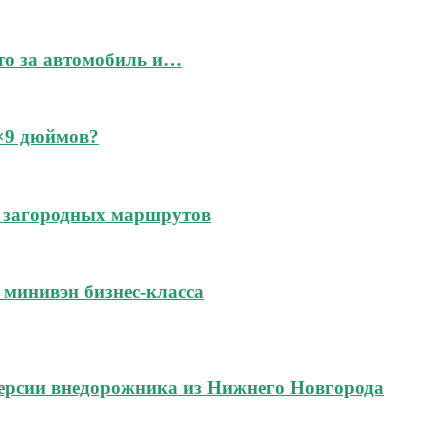
это за автомобиль и…
6×9 дюймов?
 и загородных маршрутов
м минивэн бизнес-класса
ерсии внедорожника из Нижнего Новгорода