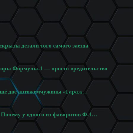
крыты детали того самого заезда
торы Формулы-1 — просто вредительство
 ещё две автожемчужины «Гараж…
? Почему у одного из фаворитов Ф-1…