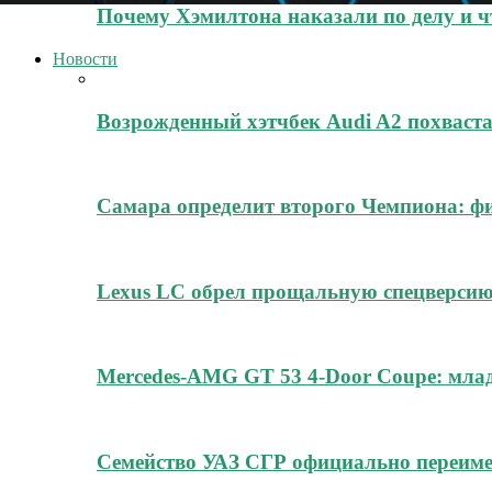
Почему Хэмилтона наказали по делу и ч
Новости
Возрожденный хэтчбек Audi A2 похваст
Самара определит второго Чемпиона: 
Lexus LC обрел прощальную спецверсию
Mercedes-AMG GT 53 4-Door Coupe: млад
Семейство УАЗ СГР официально переиме