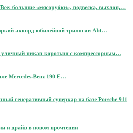
Bee: большие «мясорубки», подвеска, выхлоп,…
 яркий аккорд юбилейной трилогии Abt…
дин уличный пикап-коротыш с компрессорным…
тиле Mercedes-Benz 190 E…
чённый генеративный суперкар на базе Porsche 911
ии и драйв в новом прочтении