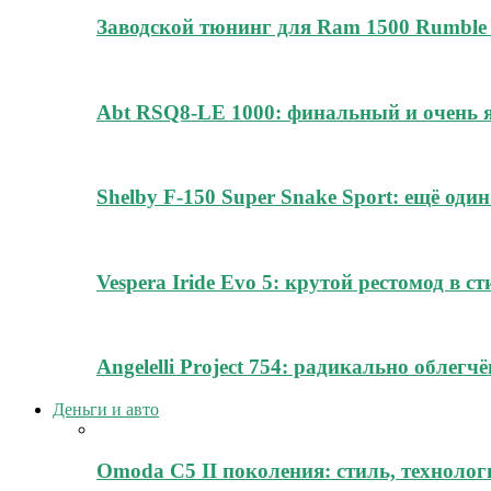
Заводской тюнинг для Ram 1500 Rumble 
Abt RSQ8-LE 1000: финальный и очень
Shelby F-150 Super Snake Sport: ещё о
Vespera Iride Evo 5: крутой рестомод в с
Angelelli Project 754: радикально облег
Деньги и авто
Omoda C5 II поколения: стиль, технолог