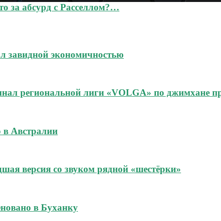
то за абсурд с Расселлом?…
ал завидной экономичностью
финал региональной лиги «VOLGA» по джимхане 
 в Австралии
шая версия со звуком рядной «шестёрки»
новано в Буханку