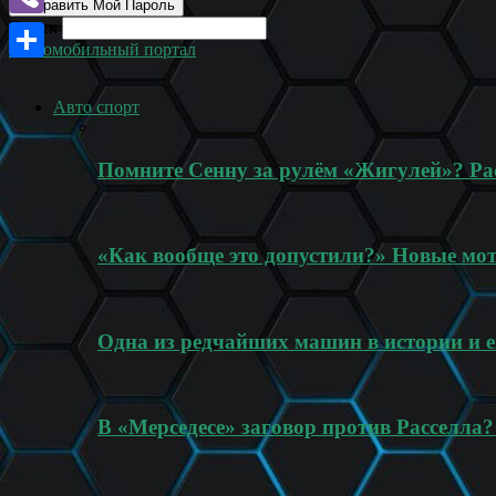
Поиск
Viber
Автомобильный портал
Отправить
Авто спорт
Помните Сенну за рулём «Жигулей»? Рас
«Как вообще это допустили?» Новые мо
Одна из редчайших машин в истории и
В «Мерседесе» заговор против Расселла