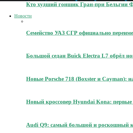
Кто худший гонщик Гран-при Бельгии 
Новости
Семейство УАЗ СГР официально переиме
Большой седан Buick Electra L7 обрёл н
Новые Porsche 718 (Boxster и Cayman): н
Новый кроссовер Hyundai Kona: первые
Audi Q9: самый большой и роскошный к