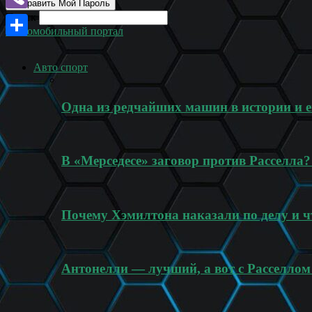
Поиск
Viber
Автомобильный портал
Отправить
Авто спорт
Одна из редчайших машин в истории и
В «Мерседесе» заговор против Расселла
Почему Хэмилтона наказали по делу и ч
Антонелли — лучший, а вот с Расселлом