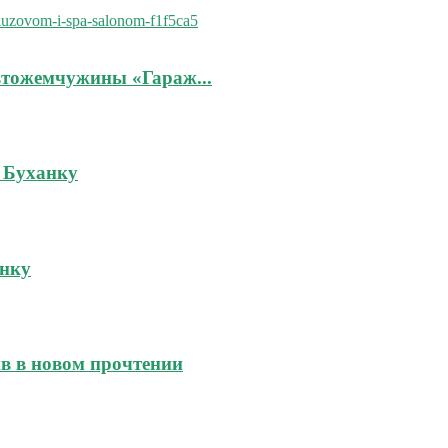
втожемчужины «Гараж...
 Буханку
инку
йв в новом прочтении