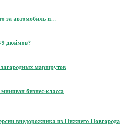
это за автомобиль и…
6×9 дюймов?
 и загородных маршрутов
м минивэн бизнес-класса
ерсии внедорожника из Нижнего Новгорода