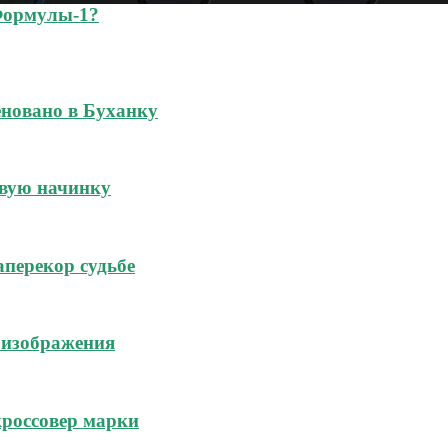
Формулы-1?
новано в Буханку
овую начинку
аперекор судьбе
 изображения
россовер марки