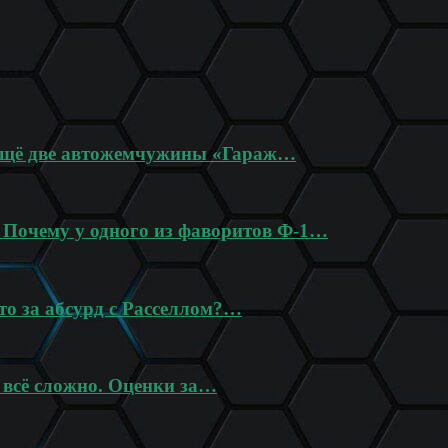
 ещё две автожемчужины «Гараж…
? Почему у одного из фаворитов Ф-1…
то за абсурд с Расселлом?…
 всё сложно. Оценки за…