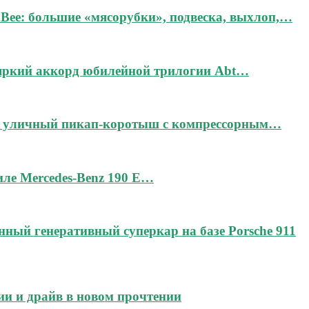
Bee: большие «мясорубки», подвеска, выхлоп,…
 яркий аккорд юбилейной трилогии Abt…
дин уличный пикап-коротыш с компрессорным…
тиле Mercedes-Benz 190 E…
чённый генеративный суперкар на базе Porsche 911
ии и драйв в новом прочтении