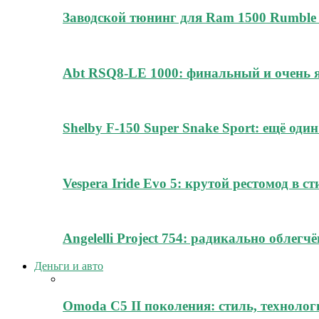
Заводской тюнинг для Ram 1500 Rumble 
Abt RSQ8-LE 1000: финальный и очень
Shelby F-150 Super Snake Sport: ещё о
Vespera Iride Evo 5: крутой рестомод в с
Angelelli Project 754: радикально облег
Деньги и авто
Omoda C5 II поколения: стиль, технолог