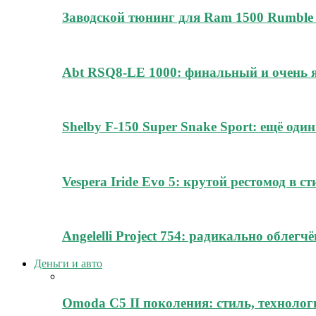
Заводской тюнинг для Ram 1500 Rumble 
Abt RSQ8-LE 1000: финальный и очень
Shelby F-150 Super Snake Sport: ещё о
Vespera Iride Evo 5: крутой рестомод в с
Angelelli Project 754: радикально облег
Деньги и авто
Omoda C5 II поколения: стиль, технолог