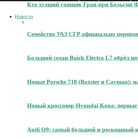
Кто худший гонщик Гран-при Бельгии 
Новости
Семейство УАЗ СГР официально переиме
Большой седан Buick Electra L7 обрёл н
Новые Porsche 718 (Boxster и Cayman): н
Новый кроссовер Hyundai Kona: первые
Audi Q9: самый большой и роскошный к