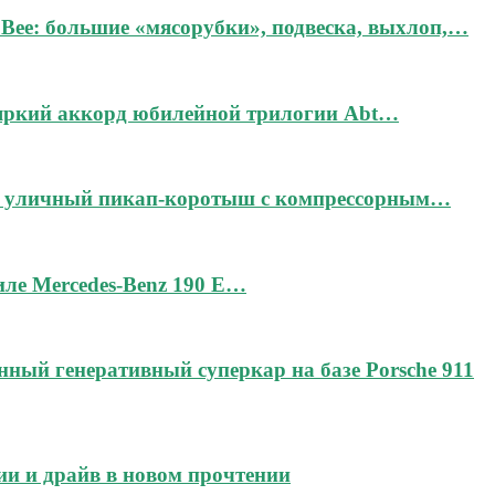
Bee: большие «мясорубки», подвеска, выхлоп,…
 яркий аккорд юбилейной трилогии Abt…
дин уличный пикап-коротыш с компрессорным…
тиле Mercedes-Benz 190 E…
чённый генеративный суперкар на базе Porsche 911
ии и драйв в новом прочтении