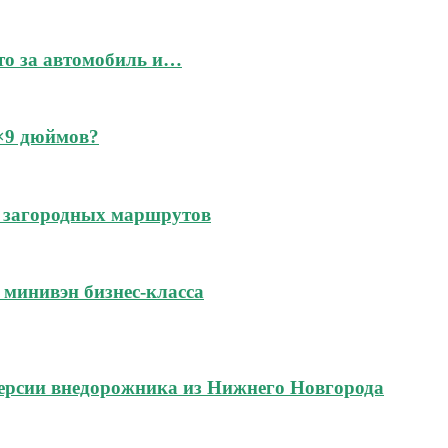
это за автомобиль и…
6×9 дюймов?
 и загородных маршрутов
м минивэн бизнес-класса
ерсии внедорожника из Нижнего Новгорода