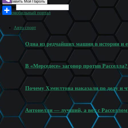
Поиск
Viber
Автомобильный портал
Отправить
Авто спорт
Одна из редчайших машин в истории и
В «Мерседесе» заговор против Расселла
Почему Хэмилтона наказали по делу и ч
Антонелли — лучший, а вот с Расселлом