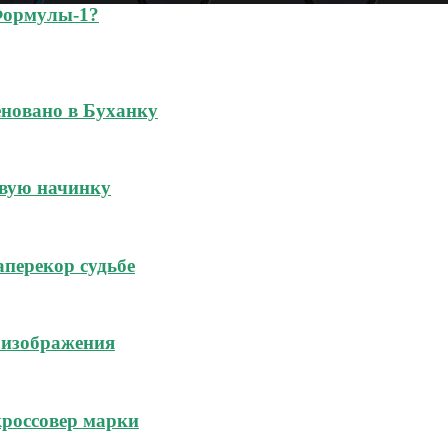
Формулы-1?
новано в Буханку
овую начинку
аперекор судьбе
 изображения
россовер марки