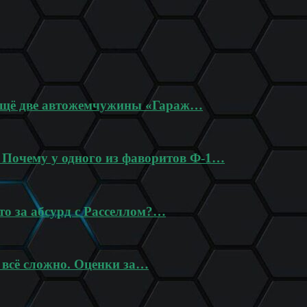
 ещё две автожемчужины «Гараж…
? Почему у одного из фаворитов Ф-1…
то за абсурд с Расселлом?…
 всё сложно. Оценки за…