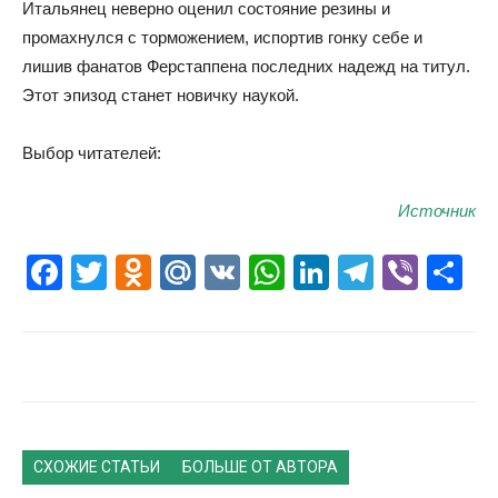
Итальянец неверно оценил состояние резины и
промахнулся с торможением, испортив гонку себе и
лишив фанатов Ферстаппена последних надежд на титул.
Этот эпизод станет новичку наукой.
Выбор читателей:
Источник
Facebook
Twitter
Odnoklassniki
Mail.Ru
VK
WhatsApp
LinkedIn
Telegr
Vibe
О
СХОЖИЕ СТАТЬИ
БОЛЬШЕ ОТ АВТОРА