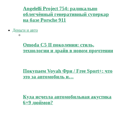
Angelelli Project 754: радикально
облегчённый генеративный суперкар
на базе Porsche 911
Деньги и авто
Omoda C5 II поколения: стиль,
технологии и драйв в новом прочтении
Покупаем Voyah Фри / Free Sport+: что
это за автомобиль и…
Куда исчезла автомобильная акустика
6×9 дюймов?