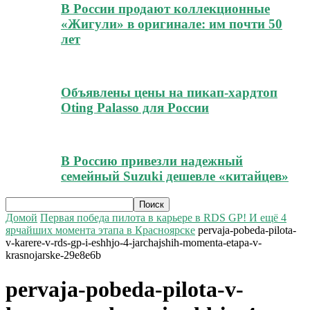
В России продают коллекционные
«Жигули» в оригинале: им почти 50
лет
Объявлены цены на пикап-хардтоп
Oting Palasso для России
В Россию привезли надежный
семейный Suzuki дешевле «китайцев»
Домой
Первая победа пилота в карьере в RDS GP! И ещё 4
ярчайших момента этапа в Красноярске
pervaja-pobeda-pilota-
v-karere-v-rds-gp-i-eshhjo-4-jarchajshih-momenta-etapa-v-
krasnojarske-29e8e6b
pervaja-pobeda-pilota-v-