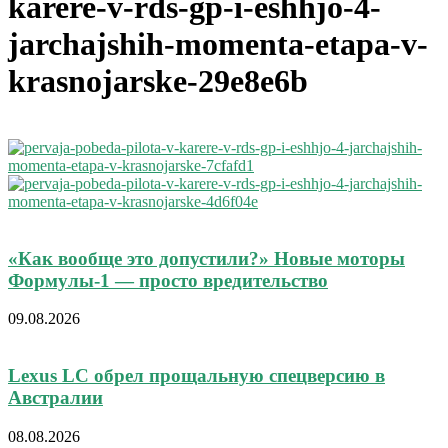
karere-v-rds-gp-i-eshhjo-4-
jarchajshih-momenta-etapa-v-
krasnojarske-29e8e6b
«Как вообще это допустили?» Новые моторы
Формулы-1 — просто вредительство
09.08.2026
Lexus LC обрел прощальную спецверсию в
Австралии
08.08.2026