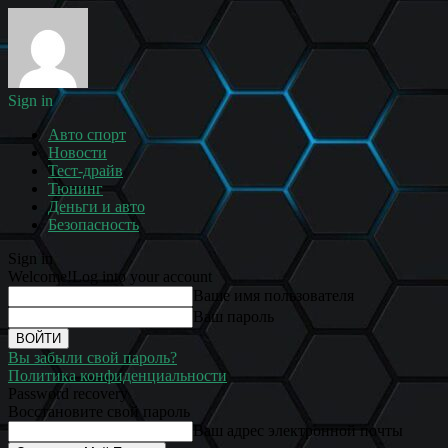
Sign in
Авто спорт
Новости
Тест-драйв
Тюнинг
Деньги и авто
Безопасность
Sign in
Welcome!
Log into your account
Ваше имя пользователя
Ваш пароль
Вы забыли свой пароль?
Политика конфиденциальности
Password recovery
Восстановите свой пароль
Ваш адрес электронной почты