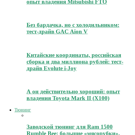
опыт владения Mitsubishi FTO
Без бардачка, но с холодильником:
тест-драйв GAC Aion V
Китайские координаты, российская
сборка и два миллиона рублей: тест-
драйв Evolute i-Joy
А он действительно хороший: опыт
владения Toyota Mark II (Х100)
Тюнинг
Заводской тюнинг для Ram 1500
Rumble Bee: большие «мясорубки»,