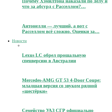
Почему Хэмилтона наказали по делу и
что за абсурд с Расселлом?…
Антонелли — лучший, а вот с
Расселлом всё сложно. Оценки за…
Новости
Lexus LC обрел прощальную
спецверсию в Австралии
Mercedes-AMG GT 53 4-Door Coupe:
младшая версия со звуком рядной
«шестёрки»
Семейство УАЗ СГР официально