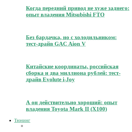
Когда передний привод не хуже заднего:
опыт владения Mitsubishi FTO
Без бардачка, но с холодильником:
тест-драйв GAC Aion V
Китайские координаты, российская
сборка и два миллиона рублей: тест-
драйв Evolute i-Joy
А он действительно хороший: опыт
владения Toyota Mark II (Х100)
Тюнинг