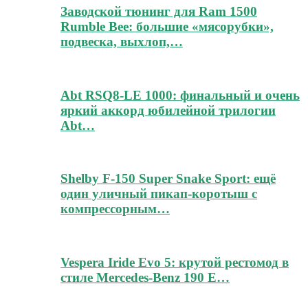
Заводской тюнинг для Ram 1500
Rumble Bee: большие «мясорубки»,
подвеска, выхлоп,…
Abt RSQ8-LE 1000: финальный и очень
яркий аккорд юбилейной трилогии
Abt…
Shelby F-150 Super Snake Sport: ещё
один уличный пикап-коротыш с
компрессорным…
Vespera Iride Evo 5: крутой рестомод в
стиле Mercedes-Benz 190 E…