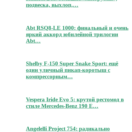
подвеска, выхлоп,…
Abt RSQ8-LE 1000: финальный и очень
яркий аккорд юбилейной трилогии
Abt…
Shelby F-150 Super Snake Sport: ещё
один уличный пикап-коротыш с
компрессорным…
Vespera Iride Evo 5: крутой рестомод в
стиле Mercedes-Benz 190 E…
Angelelli Project 754: радикально