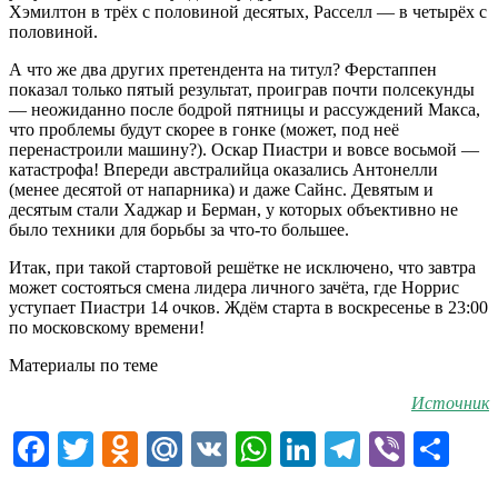
Хэмилтон в трёх с половиной десятых, Расселл — в четырёх с
половиной.
А что же два других претендента на титул? Ферстаппен
показал только пятый результат, проиграв почти полсекунды
— неожиданно после бодрой пятницы и рассуждений Макса,
что проблемы будут скорее в гонке (может, под неё
перенастроили машину?). Оскар Пиастри и вовсе восьмой —
катастрофа! Впереди австралийца оказались Антонелли
(менее десятой от напарника) и даже Сайнс. Девятым и
десятым стали Хаджар и Берман, у которых объективно не
было техники для борьбы за что-то большее.
Итак, при такой стартовой решётке не исключено, что завтра
может состояться смена лидера личного зачёта, где Норрис
уступает Пиастри 14 очков. Ждём старта в воскресенье в 23:00
по московскому времени!
Материалы по теме
Источник
Facebook
Twitter
Odnoklassniki
Mail.Ru
VK
WhatsApp
LinkedIn
Telegram
Viber
От