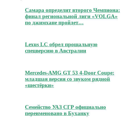
Самара определит второго Чемпиона:
финал региональной лиги «VOLGA»
по джимхане пройдет…
Lexus LC обрел прощальную
спецверсию в Австралии
Mercedes-AMG GT 53 4-Door Coupe:
младшая версия со звуком рядной
«шестёрки»
Семейство УАЗ СГР официально
переименовано в Буханку