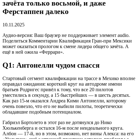
зачёта только восьмой, и даже
Ферстаппен далеко
10.11.2025
Аудио-версия: Ваш браузер не поддерживает элемент audio.
Поделиться Комментарии Квалификация Гран-при Мексики
может оказаться прологом к смене лидера общего зачёта. А
ещё в ней ожила «Феррари».
Q1: Антонелли чудом спасся
Стартовый сегмент квалификации на трассе в Мехико вполне
оправдал ожидания: короткий круг на автодроме имени
братьев Родригес привёл к тому, что все 20 пилотов
уместились в секунду, а 15 быстрейших — в шесть десятых.
Как раз 15-м оказался Андреа Кими Антонелли, которому
очень повезло, что его не выбили пилоты, теоретически
обладавшие подобным потенциалом.
Габриэл Бортолето в этот раз не дотянулся до Нико
Хюлькенберга и остался 16-м после неидеального круга.
Албон — 17-й, но в этом, возможно, нет вины Алекса: на его