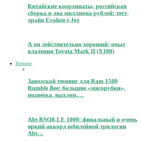
Китайские координаты, российская
сборка и два миллиона рублей: тест-
драйв Evolute i-Joy
А он действительно хороший: опыт
владения Toyota Mark II (Х100)
Тюнинг
Заводской тюнинг для Ram 1500
Rumble Bee: большие «мясорубки»,
подвеска, выхлоп,…
Abt RSQ8-LE 1000: финальный и очень
яркий аккорд юбилейной трилогии
Abt…