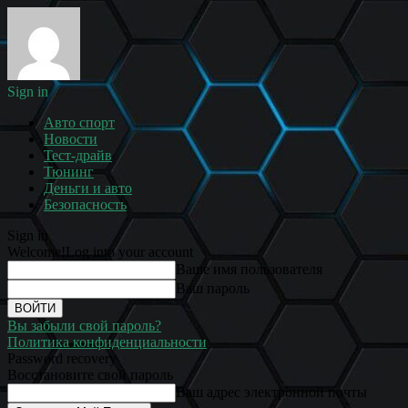
Sign in
Авто спорт
Новости
Тест-драйв
Тюнинг
Деньги и авто
Безопасность
Sign in
Welcome!
Log into your account
Ваше имя пользователя
Ваш пароль
Вы забыли свой пароль?
Политика конфиденциальности
Password recovery
Восстановите свой пароль
Ваш адрес электронной почты