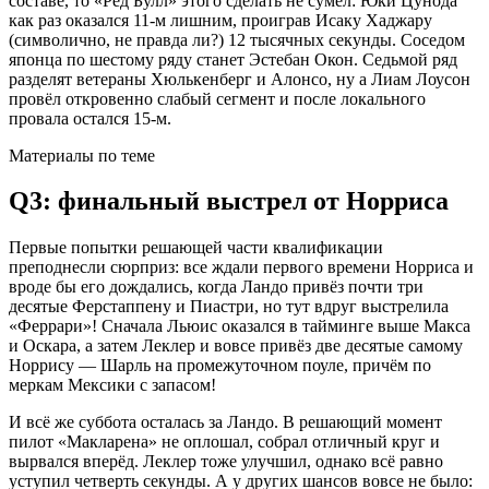
составе, то «Ред Булл» этого сделать не сумел: Юки Цунода
как раз оказался 11-м лишним, проиграв Исаку Хаджару
(символично, не правда ли?) 12 тысячных секунды. Соседом
японца по шестому ряду станет Эстебан Окон. Седьмой ряд
разделят ветераны Хюлькенберг и Алонсо, ну а Лиам Лоусон
провёл откровенно слабый сегмент и после локального
провала остался 15-м.
Материалы по теме
Q3: финальный выстрел от Норриса
Первые попытки решающей части квалификации
преподнесли сюрприз: все ждали первого времени Норриса и
вроде бы его дождались, когда Ландо привёз почти три
десятые Ферстаппену и Пиастри, но тут вдруг выстрелила
«Феррари»! Сначала Льюис оказался в тайминге выше Макса
и Оскара, а затем Леклер и вовсе привёз две десятые самому
Норрису — Шарль на промежуточном поуле, причём по
меркам Мексики с запасом!
И всё же суббота осталась за Ландо. В решающий момент
пилот «Макларена» не оплошал, собрал отличный круг и
вырвался вперёд. Леклер тоже улучшил, однако всё равно
уступил четверть секунды. А у других шансов вовсе не было: