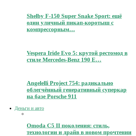
Shelby F-150 Super Snake Sport: ещё
один уличный пикап-коротыш с
компрессорным…
Vespera Iride Evo 5: крутой рестомод в
стиле Mercedes-Benz 190 E…
Angelelli Project 754: радикально
облегчённый генеративный суперкар
на базе Porsche 911
Деньги и авто
Omoda C5 II поколения: стиль,
технологии и драйв в новом прочтении