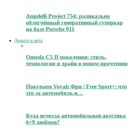
Angelelli Project 754: радикально
облегчённый генеративный суперкар
на базе Porsche 911
Деньги и авто
Omoda C5 II поколения: стиль,
технологии и драйв в новом прочтении
Покупаем Voyah Фри / Free Sport+: что
это за автомобиль и…
Куда исчезла автомобильная акустика
6×9 дюймов?