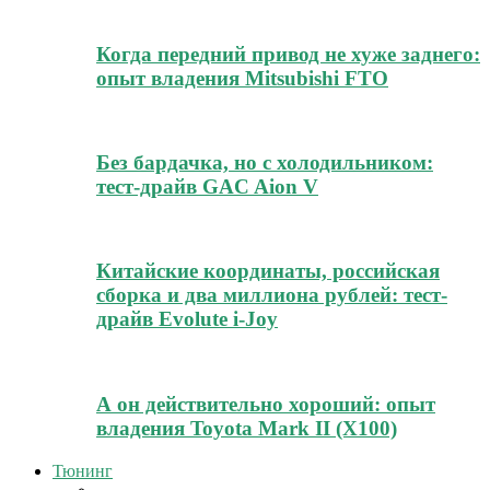
Когда передний привод не хуже заднего:
опыт владения Mitsubishi FTO
Без бардачка, но с холодильником:
тест-драйв GAC Aion V
Китайские координаты, российская
сборка и два миллиона рублей: тест-
драйв Evolute i-Joy
А он действительно хороший: опыт
владения Toyota Mark II (Х100)
Тюнинг