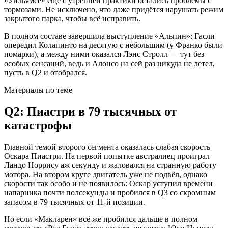
«Уильямсе» ещё с утренней практики остались проблемы с
тормозами. Не исключено, что даже придётся нарушать режим
закрытого парка, чтобы всё исправить.
В полном составе завершила выступление «Альпин»: Гасли
опередил Колапинто на десятую с небольшим (у Франко были
помарки), а между ними оказался Лэнс Стролл — тут без
особых сенсаций, ведь и Алонсо на сей раз никуда не летел,
пусть в Q2 и отобрался.
Материалы по теме
Q2: Пиастри в 79 тысячных от
катастрофы
Главной темой второго сегмента оказалась слабая скорость
Оскара Пиастри. На первой попытке австралиец проиграл
Ландо Норрису аж секунду и жаловался на странную работу
мотора. На втором круге двигатель уже не подвёл, однако
скорости так особо и не появилось: Оскар уступил времени
напарника почти полсекунды и пробился в Q3 со скромным
запасом в 79 тысячных от 11-й позиции.
Но если «Макларен» всё же пробился дальше в полном