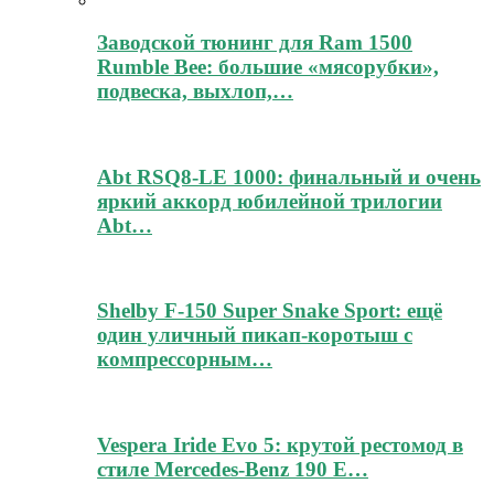
Заводской тюнинг для Ram 1500
Rumble Bee: большие «мясорубки»,
подвеска, выхлоп,…
Abt RSQ8-LE 1000: финальный и очень
яркий аккорд юбилейной трилогии
Abt…
Shelby F-150 Super Snake Sport: ещё
один уличный пикап-коротыш с
компрессорным…
Vespera Iride Evo 5: крутой рестомод в
стиле Mercedes-Benz 190 E…