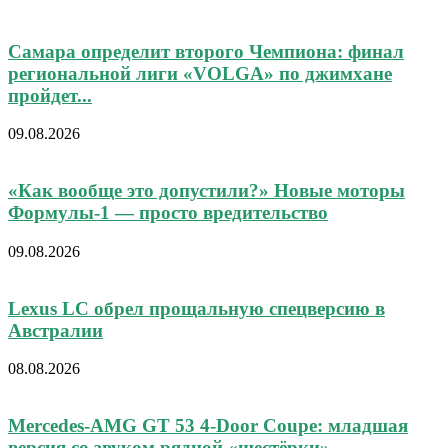
Самара определит второго Чемпиона: финал
региональной лиги «VOLGA» по джимхане
пройдет...
09.08.2026
«Как вообще это допустили?» Новые моторы
Формулы-1 — просто вредительство
09.08.2026
Lexus LC обрел прощальную спецверсию в
Австралии
08.08.2026
Mercedes-AMG GT 53 4-Door Coupe: младшая
версия со звуком рядной «шестёрки»