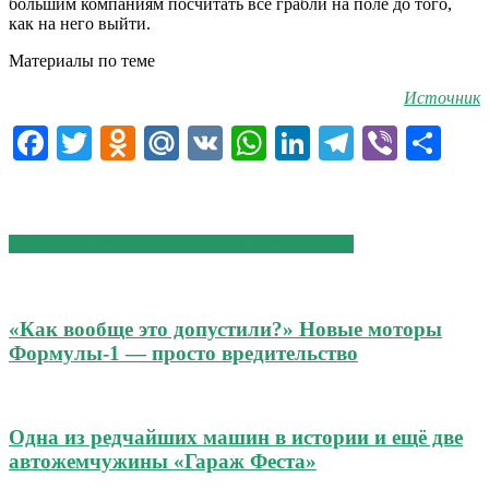
большим компаниям посчитать все грабли на поле до того,
как на него выйти.
Материалы по теме
Источник
Facebook
Twitter
Odnoklassniki
Mail.Ru
VK
WhatsApp
LinkedIn
Telegram
Viber
От
СХОЖИЕ СТАТЬИ
БОЛЬШЕ ОТ АВТОРА
«Как вообще это допустили?» Новые моторы
Формулы-1 — просто вредительство
Одна из редчайших машин в истории и ещё две
автожемчужины «Гараж Феста»