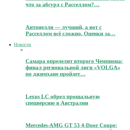
что за абсурд с Расселлом?…
Антонелли — лучший, а вот с
Расселлом всё сложно. Оценки за…
Новости
Самара определит второго Чемпиона:
финал региональной лиги «VOLGA»
по джимхане пройдет…
Lexus LC обрел прощальную
спецверсию в Австралии
Mercedes-AMG GT 53 4-Door Coupe: