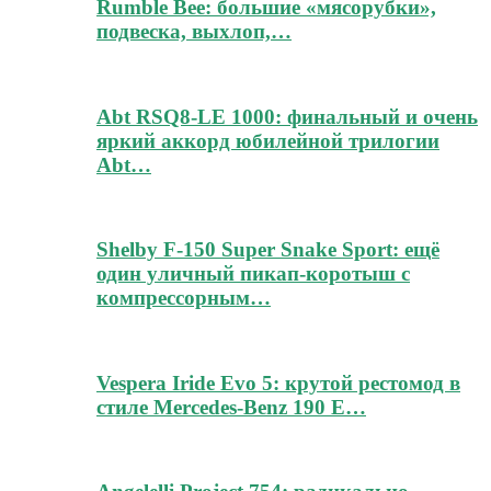
Rumble Bee: большие «мясорубки»,
подвеска, выхлоп,…
Abt RSQ8-LE 1000: финальный и очень
яркий аккорд юбилейной трилогии
Abt…
Shelby F-150 Super Snake Sport: ещё
один уличный пикап-коротыш с
компрессорным…
Vespera Iride Evo 5: крутой рестомод в
стиле Mercedes-Benz 190 E…