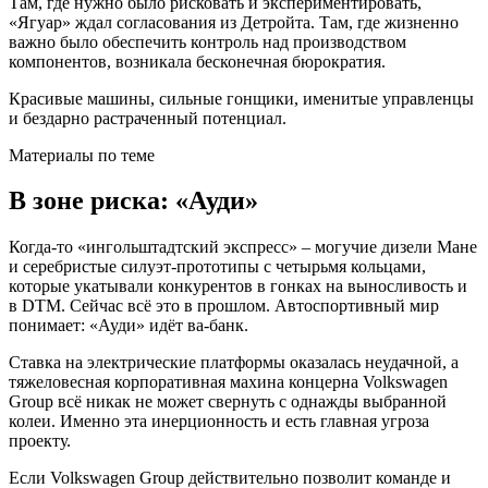
Там, где нужно было рисковать и экспериментировать,
«Ягуар» ждал согласования из Детройта. Там, где жизненно
важно было обеспечить контроль над производством
компонентов, возникала бесконечная бюрократия.
Красивые машины, сильные гонщики, именитые управленцы
и бездарно растраченный потенциал.
Материалы по теме
В зоне риска: «Ауди»
Когда-то «ингольштадтский экспресс» – могучие дизели Мане
и серебристые силуэт-прототипы с четырьмя кольцами,
которые укатывали конкурентов в гонках на выносливость и
в DTM. Сейчас всё это в прошлом. Автоспортивный мир
понимает: «Ауди» идёт ва-банк.
Ставка на электрические платформы оказалась неудачной, а
тяжеловесная корпоративная махина концерна Volkswagen
Group всё никак не может свернуть с однажды выбранной
колеи. Именно эта инерционность и есть главная угроза
проекту.
Если Volkswagen Group действительно позволит команде и