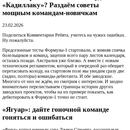
«Кадиллаку»? Раздаём советы
мощным командам-новичкам
23.02.2026
Поделиться Комментарии Ребята, учитесь на чужих ошибках.
Ну пожалуйста.
Предсезонные тесты Формулы-1 стартовали, и зимняя спячка
болельщиков и команд, зацепив всего пару листов календаря,
осталась позади. Австралия уже близко. А вместе с новым
техническим регламентом, который в очередной раз обещает
перетасовать колоду, на стартовом поле мы увидим сразу две
(ладно, полторы) команды-дебютанта. И обе заводские.
Многого от них не ждём, но смотрим с интересом. И заодно
внимательно перелистываем страницы истории других
заводских проектов, чтобы на их примере показать, как
дебютировать в Формуле-1 точно не стоит.
«Ягуар»: дайте гоночной команде
гоняться и ошибаться
«Форд» купил команду сэра Джеки Стюарта, рассчитывая