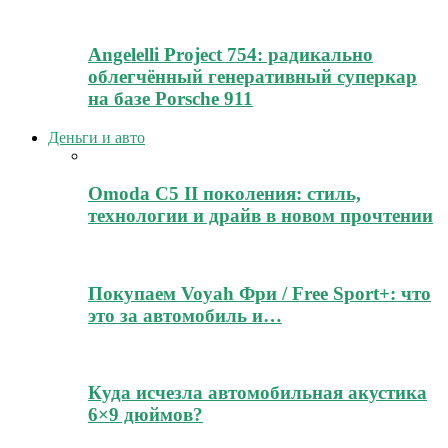
Angelelli Project 754: радикально
облегчённый генеративный суперкар
на базе Porsche 911
Деньги и авто
Omoda C5 II поколения: стиль,
технологии и драйв в новом прочтении
Покупаем Voyah Фри / Free Sport+: что
это за автомобиль и…
Куда исчезла автомобильная акустика
6×9 дюймов?