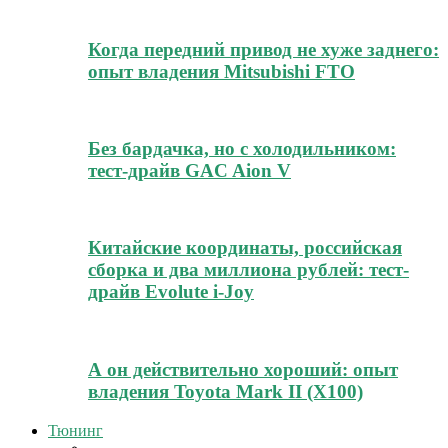
Когда передний привод не хуже заднего:
опыт владения Mitsubishi FTO
Без бардачка, но с холодильником:
тест-драйв GAC Aion V
Китайские координаты, российская
сборка и два миллиона рублей: тест-
драйв Evolute i-Joy
А он действительно хороший: опыт
владения Toyota Mark II (Х100)
Тюнинг