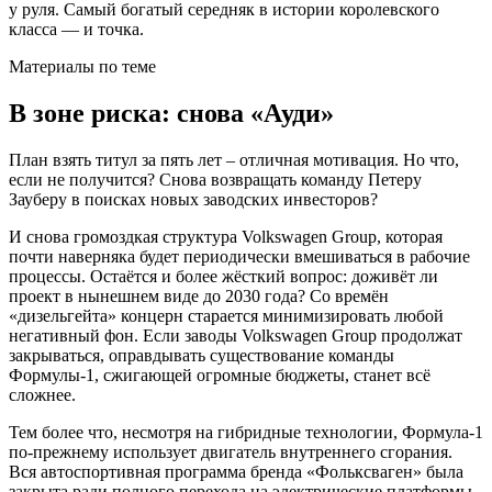
у руля. Самый богатый середняк в истории королевского
класса — и точка.
Материалы по теме
В зоне риска: снова «Ауди»
План взять титул за пять лет – отличная мотивация. Но что,
если не получится? Снова возвращать команду Петеру
Зауберу в поисках новых заводских инвесторов?
И снова громоздкая структура Volkswagen Group, которая
почти наверняка будет периодически вмешиваться в рабочие
процессы. Остаётся и более жёсткий вопрос: доживёт ли
проект в нынешнем виде до 2030 года? Со времён
«дизельгейта» концерн старается минимизировать любой
негативный фон. Если заводы Volkswagen Group продолжат
закрываться, оправдывать существование команды
Формулы-1, сжигающей огромные бюджеты, станет всё
сложнее.
Тем более что, несмотря на гибридные технологии, Формула-1
по-прежнему использует двигатель внутреннего сгорания.
Вся автоспортивная программа бренда «Фольксваген» была
закрыта ради полного перехода на электрические платформы.