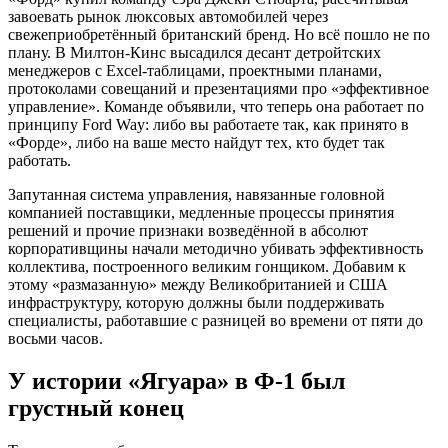
завоевать рынок люксовых автомобилей через
свежеприобретённый британский бренд. Но всё пошло не по
плану. В Милтон-Кинс высадился десант детройтских
менеджеров с Excel-таблицами, проектными планами,
протоколами совещаний и презентациями про «эффективное
управление». Команде объявили, что теперь она работает по
принципу Ford Way: либо вы работаете так, как принято в
«Форде», либо на ваше место найдут тех, кто будет так
работать.
Запутанная система управления, навязанные головной
компанией поставщики, медленные процессы принятия
решений и прочие признаки возведённой в абсолют
корпоративщины начали методично убивать эффективность
коллектива, построенного великим гонщиком. Добавим к
этому «размазанную» между Великобританией и США
инфраструктуру, которую должны были поддерживать
специалисты, работавшие с разницей во времени от пяти до
восьми часов.
У истории «Ягуара» в Ф-1 был
грустный конец