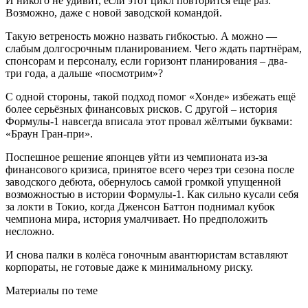
И никого не удивит, если этот цикл повторится ещё раз.
Возможно, даже с новой заводской командой.
Такую ветреность можно назвать гибкостью. А можно —
слабым долгосрочным планированием. Чего ждать партнёрам,
спонсорам и персоналу, если горизонт планирования – два-
три года, а дальше «посмотрим»?
С одной стороны, такой подход помог «Хонде» избежать ещё
более серьёзных финансовых рисков. С другой – история
Формулы-1 навсегда вписала этот провал жёлтыми буквами:
«Браун Гран-при».
Поспешное решение японцев уйти из чемпионата из-за
финансового кризиса, принятое всего через три сезона после
заводского дебюта, обернулось самой громкой упущенной
возможностью в истории Формулы-1. Как сильно кусали себя
за локти в Токио, когда Дженсон Баттон поднимал кубок
чемпиона мира, история умалчивает. Но предположить
несложно.
И снова палки в колёса гоночным авантюристам вставляют
корпораты, не готовые даже к минимальному риску.
Материалы по теме