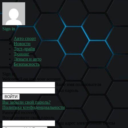
Sign in
Авто спорт
Новости
Тест-драйв
Тюнинг
Деньги и авто
Безопасность
Sign in
Welcome!
Log into your account
Ваше имя пользователя
Ваш пароль
Вы забыли свой пароль?
Политика конфиденциальности
Password recovery
Восстановите свой пароль
Ваш адрес электронной почты