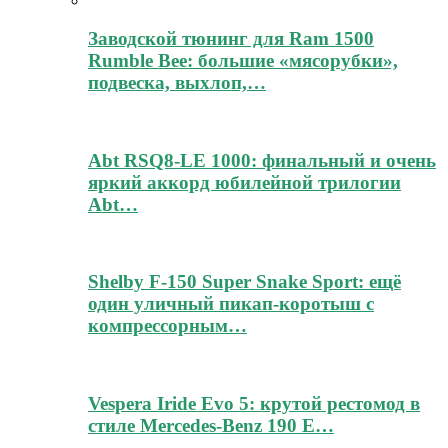
Заводской тюнинг для Ram 1500
Rumble Bee: большие «мясорубки»,
подвеска, выхлоп,…
Abt RSQ8-LE 1000: финальный и очень
яркий аккорд юбилейной трилогии
Abt…
Shelby F-150 Super Snake Sport: ещё
один уличный пикап-коротыш с
компрессорным…
Vespera Iride Evo 5: крутой рестомод в
стиле Mercedes-Benz 190 E…