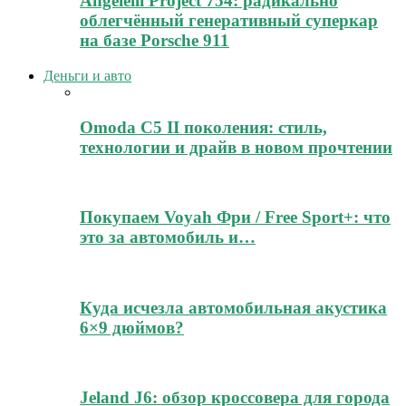
Angelelli Project 754: радикально
облегчённый генеративный суперкар
на базе Porsche 911
Деньги и авто
Omoda C5 II поколения: стиль,
технологии и драйв в новом прочтении
Покупаем Voyah Фри / Free Sport+: что
это за автомобиль и…
Куда исчезла автомобильная акустика
6×9 дюймов?
Jeland J6: обзор кроссовера для города