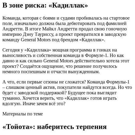
В зоне риска: «Кадиллак»
Команда, которая с боями и судами пробивалась на стартовое
поле, изначально должна была дебютировать под фамилией
Андретти. В итоге Майкл Андретти продал свою гоночную
империю Дэну Тауриссу, а проект превратился в заводскую
команду General Motors под брендом «Кадиллак».
Сегодня у «Кадиллака» мощная программа в гонках на
выносливость и собственная команда в Формуле-1. Но как
давно и как сильно General Motors действительно хотела этот
проект? Создаётся ощущение, что решение получилось
немного поспешным и отчасти вынужденным.
А что, если первые сезоны не сложатся? Команда Формулы-1
– слишком ценный актив, покупатели найдутся всегда. Но что
будет с заводской поддержкой? Будущее пока выглядит
туманно. Хочется верить, что «Кадиллак» готов играть
вдолгую. Иначе зачем всё это?
Материалы по теме
«Тойота»: наберитесь терпения