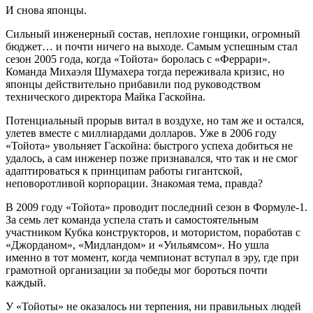
И снова японцы.
Сильный инженерный состав, неплохие гонщики, огромный
бюджет… и почти ничего на выходе. Самым успешным стал
сезон 2005 года, когда «Тойота» боролась с «Феррари».
Команда Михаэля Шумахера тогда переживала кризис, но
японцы действительно прибавили под руководством
технического директора Майка Гаскойна.
Потенциальный прорыв витал в воздухе, но там же и остался,
улетев вместе с миллиардами долларов. Уже в 2006 году
«Тойота» увольняет Гаскойна: быстрого успеха добиться не
удалось, а сам инженер позже признавался, что так и не смог
адаптироваться к принципам работы гигантской,
неповоротливой корпорации. Знакомая тема, правда?
В 2009 году «Тойота» проводит последний сезон в Формуле-1.
За семь лет команда успела стать и самостоятельным
участником Кубка конструкторов, и мотористом, поработав с
«Джорданом», «Мидландом» и «Уильямсом». Но ушла
именно в тот момент, когда чемпионат вступал в эру, где при
грамотной организации за победы мог бороться почти
каждый.
У «Тойоты» не оказалось ни терпения, ни правильных людей