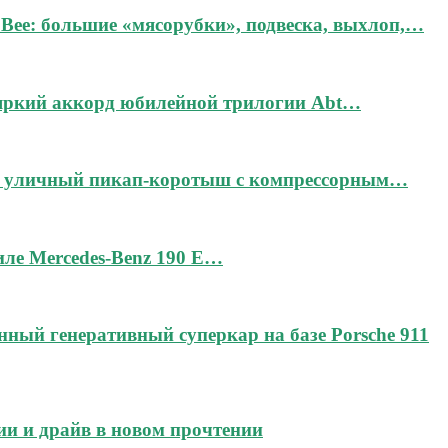
Bee: большие «мясорубки», подвеска, выхлоп,…
 яркий аккорд юбилейной трилогии Abt…
дин уличный пикап-коротыш с компрессорным…
тиле Mercedes-Benz 190 E…
чённый генеративный суперкар на базе Porsche 911
ии и драйв в новом прочтении