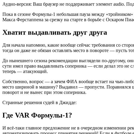
Аудио-версия: Ваш браузер не поддерживает элемент audio. Под
Пока в сезоне Формулы-1 небольшая пауза между «тройником»
Макса Ферстаппена за срезку на старте в борьбе с Оскаром Пиа
Хватит выдавливать друг друга
Для начала напомню, какие вообще сейчас требования со стор
тогда он даже не обязан оставлять место в повороте — пусть то
До нынешнего сезона рекомендации выглядели по-другому, они
сути имел право выдавливать соперника — если делал это не сл
теперь — атакующий.
Собственно, вопрос — а зачем ФИА вообще встает на чью-либо 
место шириной в машину? Выдавил — пропусти. Поравнялся це
поворот и не вынес при этом соперника.
Странные решения судей в Джидде:
Где VAR Формулы-1?
И всё-таки главное предложение не в очередном изменении р
автоматизировать процесс принятия решений! Если в футболе 