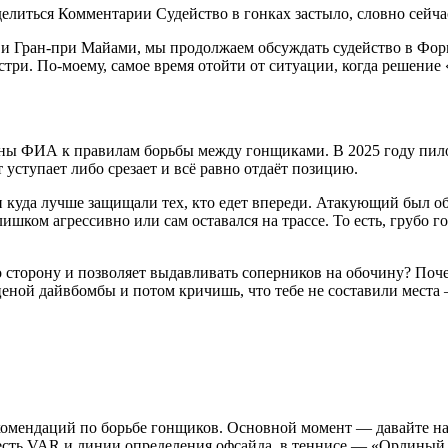
елиться Комментарии Судейство в гонках застыло, словно сейчас 
 и Гран-при Майами, мы продолжаем обсуждать судейство в Фор
стри. По-моему, самое время отойти от ситуации, когда решение
оны ФИА к правилам борьбы между гонщиками. В 2025 году пилоту
т уступает либо срезает и всё равно отдаёт позицию.
 куда лучше защищали тех, кто едет впереди. Атакующий был о
ишком агрессивно или сам оставался на трассе. То есть, грубо 
сторону и позволяет выдавливать соперников на обочину? Почем
ной дайвбомбы и потом кричишь, что тебе не составили места
екомендаций по борьбе гонщиков. Основной момент — давайте н
есть VAR и линии определения офсайда, в теннисе — «Орлиный 