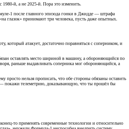
1980-й, а не 2025-й. Пора это изменить.
муле-1 после главного эпизода гонки в Джидде — штрафа
 «на глазок» принимают три человека, пусть даже опытных.
, который атакует, достаточно поравняться с соперником, и
бязан оставлять место шириной в машину, а обороняющийся по
говоря, раньше выдавливать соперника мог обороняющийся, а
у просто нельзя прописать, что обе стороны обязаны оставить
 — покажи телеметрию, доказывающую, что ты прошёл бы
аконец-то применять современные технологии и относительно
глаз», неужели Формула-1 неспособна внедрить систему,