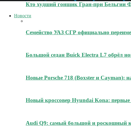
Кто худший гонщик Гран-при Бельгии 
Новости
Семейство УАЗ СГР официально переиме
Большой седан Buick Electra L7 обрёл н
Новые Porsche 718 (Boxster и Cayman): н
Новый кроссовер Hyundai Kona: первые
Audi Q9: самый большой и роскошный к