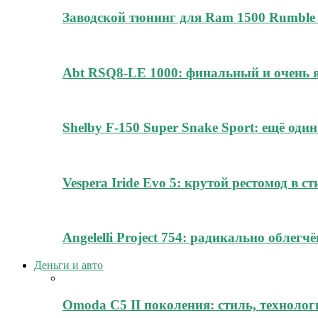
Заводской тюнинг для Ram 1500 Rumble 
Abt RSQ8-LE 1000: финальный и очень
Shelby F-150 Super Snake Sport: ещё о
Vespera Iride Evo 5: крутой рестомод в с
Angelelli Project 754: радикально облег
Деньги и авто
Omoda C5 II поколения: стиль, технолог