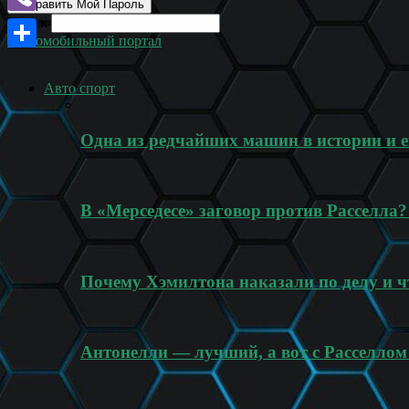
Поиск
Viber
Автомобильный портал
Отправить
Авто спорт
Одна из редчайших машин в истории и
В «Мерседесе» заговор против Расселла
Почему Хэмилтона наказали по делу и ч
Антонелли — лучший, а вот с Расселлом