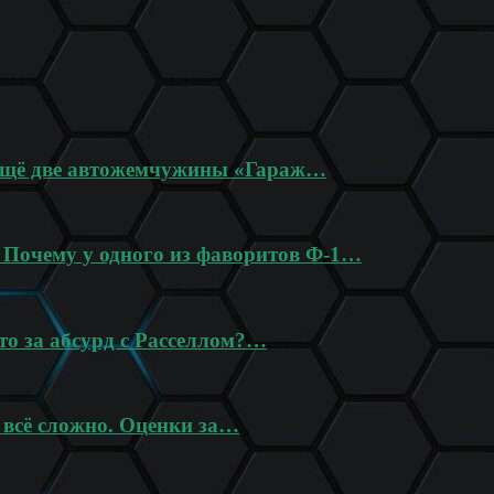
 ещё две автожемчужины «Гараж…
? Почему у одного из фаворитов Ф-1…
то за абсурд с Расселлом?…
 всё сложно. Оценки за…