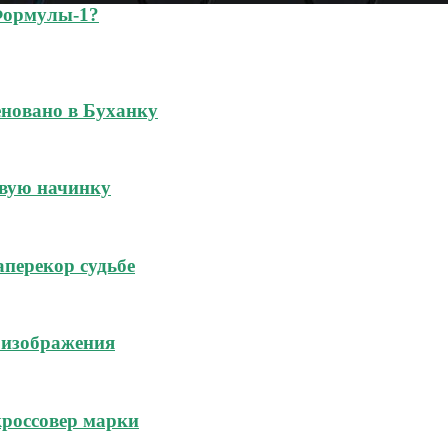
Формулы-1?
новано в Буханку
овую начинку
аперекор судьбе
 изображения
россовер марки