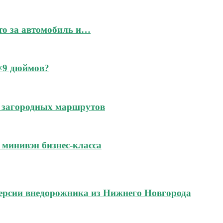
это за автомобиль и…
6×9 дюймов?
 и загородных маршрутов
м минивэн бизнес-класса
ерсии внедорожника из Нижнего Новгорода